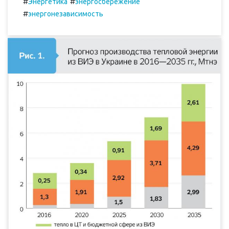
#
#
Энергетика
энергосбережение
#
энергонезависимость