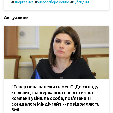
#
#
#
Энергетика
энергосбережение
субсидии
Актуальне
"Тепер вона належить мені". До складу
керівництва державної енергетичної
компанії увійшла особа, пов'язана зі
скандалом Міндічгейт -- повідомляють
ЗМІ.