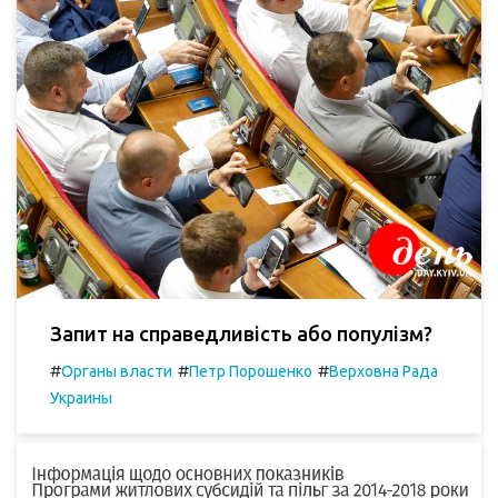
Запит на справедливість або популізм?
#
#
#
Органы власти
Петр Порошенко
Верховна Рада
Украины