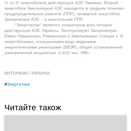
12 из 15 энергоблоков действующих АЭС Украины. Второй
энергоблок Хмельницкой АЭС находится в среднем планово-
предупредительном ремонте (ППР), четвертый энергоблок
Запорожской АЭС - в капитальном ППР.
"Энергоатом" является оператором всех четырех
действующих АЭС Украины. Эксплуатирует Запорожскую,
Южно-Украинскую, Ривненскую и Хмельницкую станции с 15
энергоблоками, оснащенными водо-водяными
энергетическими реакторами (ВВЭР), общей установленной
электрической мощностью 13,835 тыс. МВт.
ИНТЕРФАКС-УКРАИНА
#
Энергетика
Читайте також