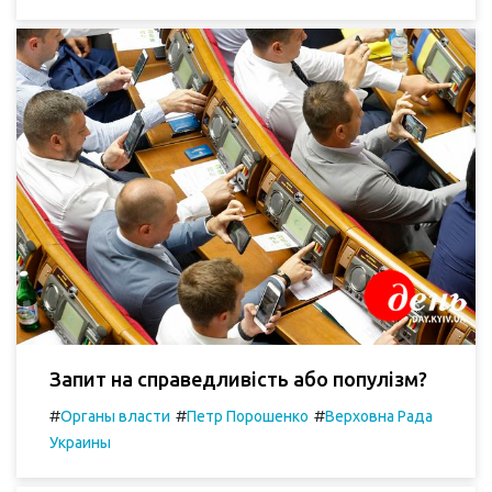
Запит на справедливість або популізм?
#
#
#
Органы власти
Петр Порошенко
Верховна Рада
Украины