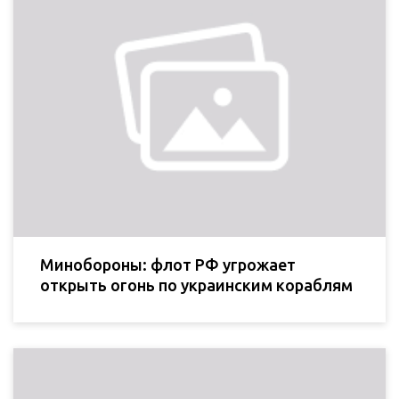
Минобороны: флот РФ угрожает
открыть огонь по украинским кораблям