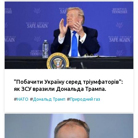
"Побачити Україну серед тріумфаторів":
як ЗСУ вразили Дональда Трампа.
#
#
#
НАТО
Дональд Трамп
Природний газ