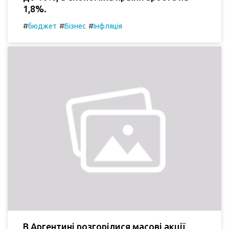
1,8%.
#
#
#
бюджет
Бізнес
Інфляція
В Аргентині розгорілися масові акції