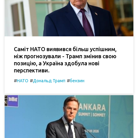
Саміт НАТО виявився більш успішним,
ніж прогнозували - Трамп змінив свою
позицію, а Україна здобула нові
перспективи.
#
#
#
НАТО
Дональд Трамп
бензин