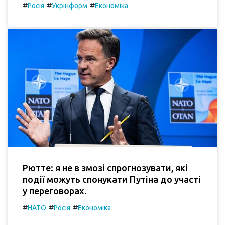
#
#
#
Росія
Укрінформ
Економіка
Рютте: я не в змозі спрогнозувати, які
події можуть спонукати Путіна до участі
у переговорах.
#
#
#
НАТО
Росія
Економіка