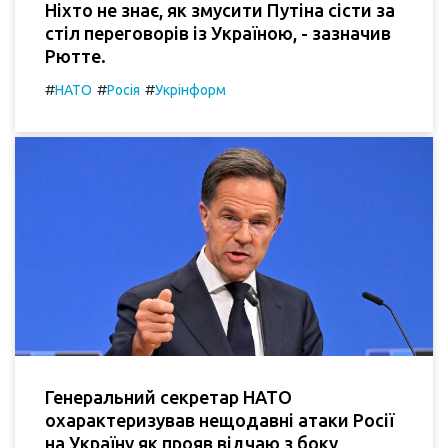
Ніхто не знає, як змусити Путіна сісти за
стіл переговорів із Україною, - зазначив
Рютте.
#
#
#
НАТО
Росія
Укрінформ
Генеральний секретар НАТО
охарактеризував нещодавні атаки Росії
на Україну як прояв відчаю з боку