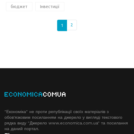
бюджет
Інвестиції
1
2
ECONOMICA
COMUA
"Економіка" не проти републікації своїх матеріалів з
обов'язковим посиланням на джерело у вигляді текстового
рядка виду "Джерело www.economiсa.com.ua" та посилання
на даний портал.