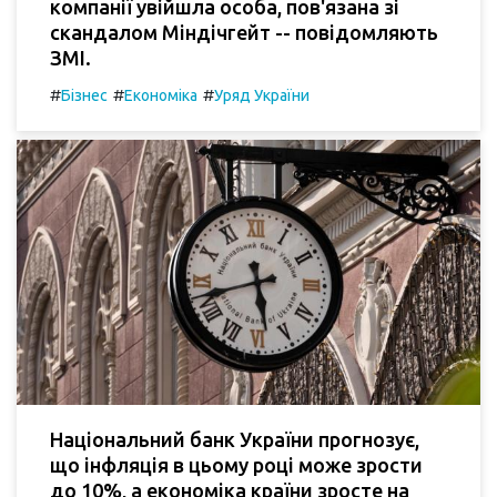
компанії увійшла особа, пов'язана зі
скандалом Міндічгейт -- повідомляють
ЗМІ.
#
#
#
Бізнес
Економіка
Уряд України
Національний банк України прогнозує,
що інфляція в цьому році може зрости
до 10%, а економіка країни зросте на