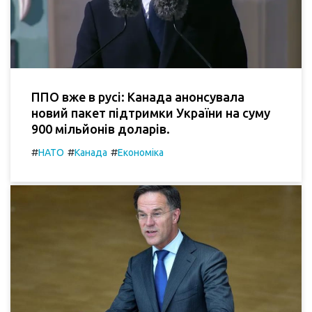
ППО вже в русі: Канада анонсувала
новий пакет підтримки України на суму
900 мільйонів доларів.
#
#
#
НАТО
Канада
Економіка