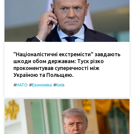
"Націоналістичні екстремісти" завдають
шкоди обом державам: Туск різко
прокоментував суперечності між
Україною та Польщею.
#
#
#
НАТО
Економіка
Київ