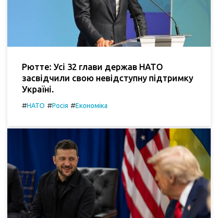
Рютте: Усі 32 глави держав НАТО
засвідчили свою невідступну підтримку
Україні.
#
#
#
НАТО
Росія
Економіка