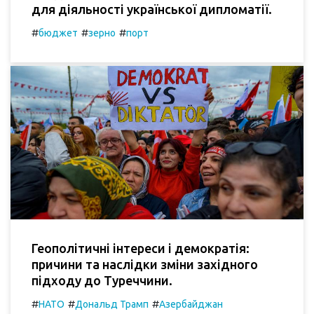
для діяльності української дипломатії.
#
#
#
бюджет
зерно
порт
Геополітичні інтереси і демократія:
причини та наслідки зміни західного
підходу до Туреччини.
#
#
#
НАТО
Дональд Трамп
Азербайджан