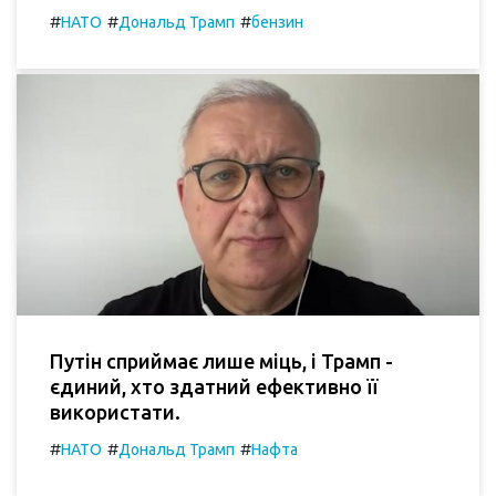
#
#
#
НАТО
Дональд Трамп
бензин
Путін сприймає лише міць, і Трамп -
єдиний, хто здатний ефективно її
використати.
#
#
#
НАТО
Дональд Трамп
Нафта