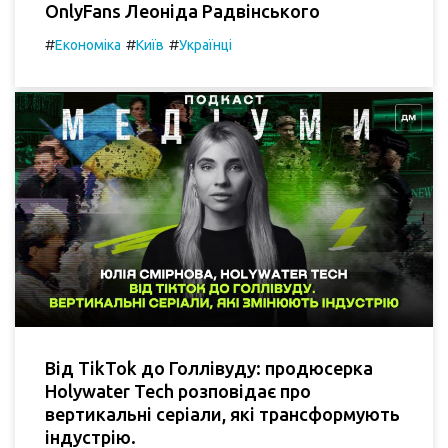
OnlyFans Леоніда Радвінського
#
#
#
Економіка
Київ
Українці
Від TikTok до Голлівуду: продюсерка
Holywater Tech розповідає про
вертикальні серіали, які трансформують
індустрію.