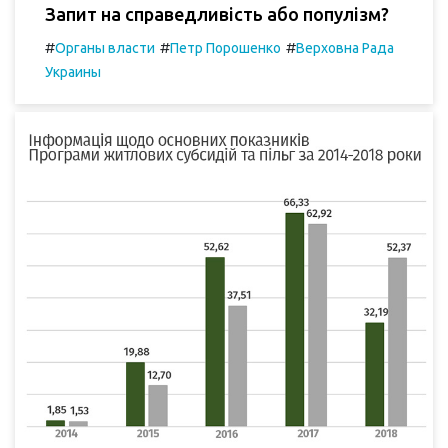
Запит на справедливість або популізм?
#
#
#
Органы власти
Петр Порошенко
Верховна Рада
Украины