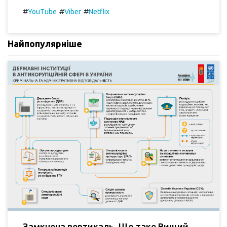
#
#
#
YouTube
Viber
Netflix
Найпопулярніше
Замкнена вертикаль. Що таке Вищий