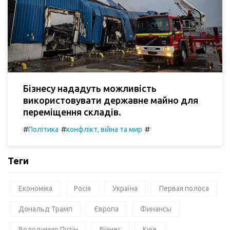
Бізнесу нададуть можливість
використовувати державне майно для
переміщення складів.
#
#
#
Політика
конфлікт, війна та мир
Теги
Економіка
Росія
Україна
Первая полоса
Дональд Трамп
Європа
Финансы
Володимир Путін
Бізнес
Київ