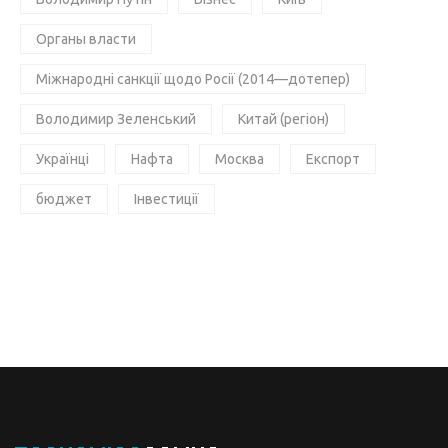
Органы власти
Міжнародні санкції щодо Росії (2014—дотепер)
Володимир Зеленський
Китай (регіон)
Українці
Нафта
Москва
Експорт
бюджет
Інвестиції