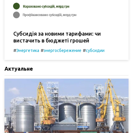
Субсидія за новими тарифами: чи
вистачить в бюджеті грошей
#
#
#
Энергетика
энергосбережение
субсидии
Актуальне