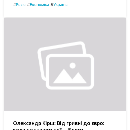
#
#
#
Росія
Економіка
Україна
Олександр Кірш: Від гривні до євро:
коли це станеться? -- Блоги