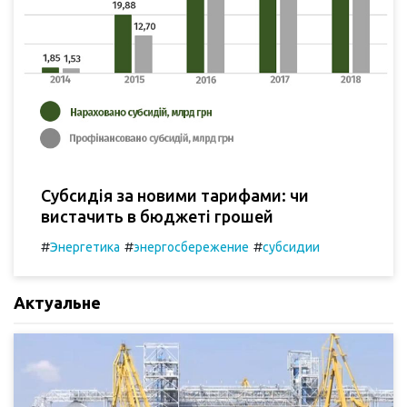
Субсидія за новими тарифами: чи
вистачить в бюджеті грошей
#
#
#
Энергетика
энергосбережение
субсидии
Актуальне