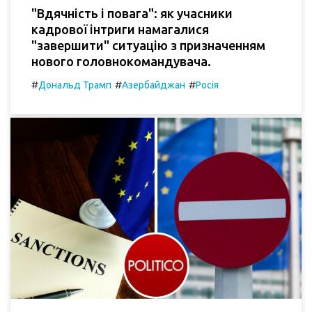
"Вдячність і повага": як учасники
кадрової інтриги намагалися
"завершити" ситуацію з призначенням
нового головнокомандувача.
#
#
#
Дональд Трамп
Азербайджан
Росія