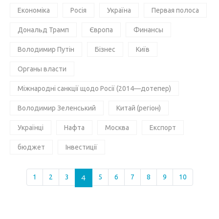
Економіка
Росія
Україна
Первая полоса
Дональд Трамп
Європа
Финансы
Володимир Путін
Бізнес
Київ
Органы власти
Міжнародні санкції щодо Росії (2014—дотепер)
Володимир Зеленський
Китай (регіон)
Українці
Нафта
Москва
Експорт
бюджет
Інвестиції
1
2
3
4
5
6
7
8
9
10