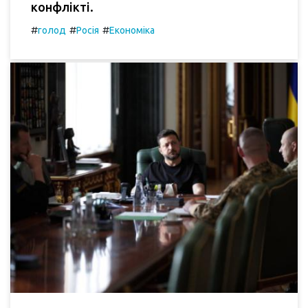
конфлікті.
#
#
#
голод
Росія
Економіка