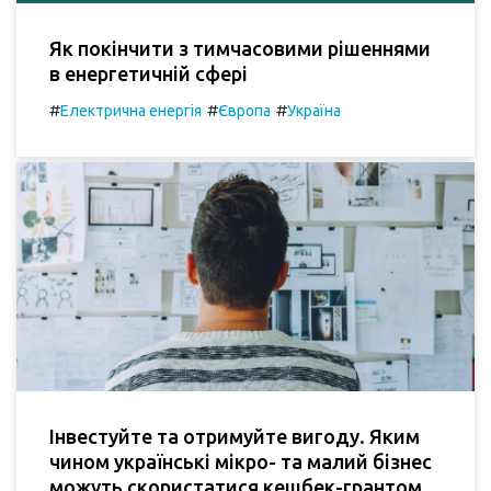
Як покінчити з тимчасовими рішеннями
в енергетичній сфері
#
#
#
Електрична енергія
Європа
Україна
Інвестуйте та отримуйте вигоду. Яким
чином українські мікро- та малий бізнес
можуть скористатися кешбек-грантом