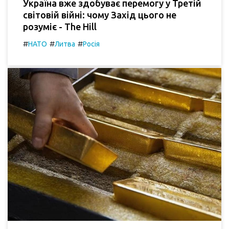
Україна вже здобуває перемогу у Третій
світовій війні: чому Захід цього не
розуміє - The Hill
#
#
#
НАТО
Литва
Росія