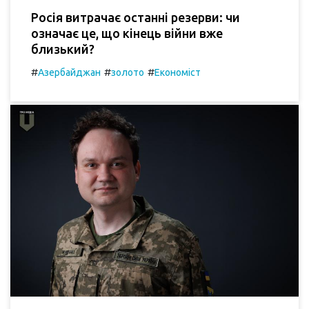
Росія витрачає останні резерви: чи
означає це, що кінець війни вже
близький?
#
#
#
Азербайджан
золото
Економіст