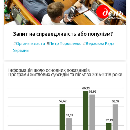
Запит на справедливість або популізм?
#
#
#
Органы власти
Петр Порошенко
Верховна Рада
Украины