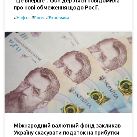
"Це вперше": фон дер Ляєн повідомила
про нові обмеження щодо Росії.
#
#
#
Нафта
Росія
Економіка
Міжнародний валютний фонд закликав
Україну скасувати податок на прибутки