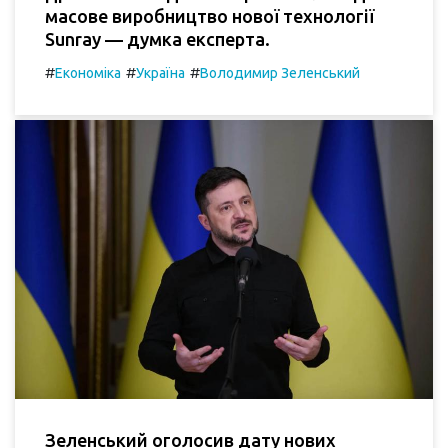
масове виробництво нової технології
Sunray — думка експерта.
#
#
#
Економіка
Україна
Володимир Зеленський
Зеленський оголосив дату нових