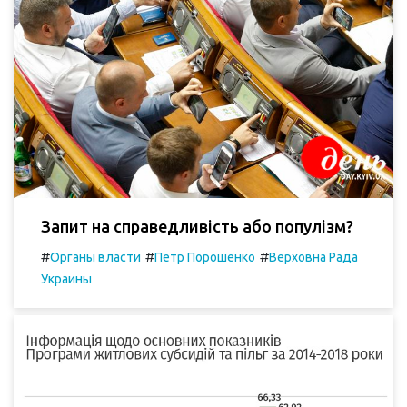
Запит на справедливість або популізм?
#
#
#
Органы власти
Петр Порошенко
Верховна Рада
Украины