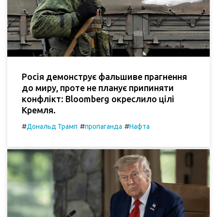
Росія демонструє фальшиве прагнення
до миру, проте не планує припиняти
конфлікт: Bloomberg окреслило цілі
Кремля.
#
#
#
Дональд Трамп
пропаганда
Нафта