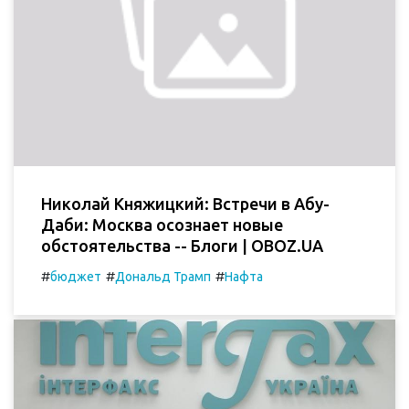
Николай Княжицкий: Встречи в Абу-
Даби: Москва осознает новые
обстоятельства -- Блоги | OBOZ.UA
#
#
#
бюджет
Дональд Трамп
Нафта