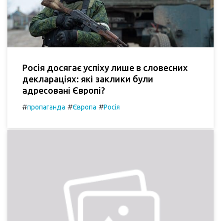
Росія досягає успіху лише в словесних
деклараціях: які заклики були
адресовані Європі?
#
#
#
пропаганда
Європа
Росія