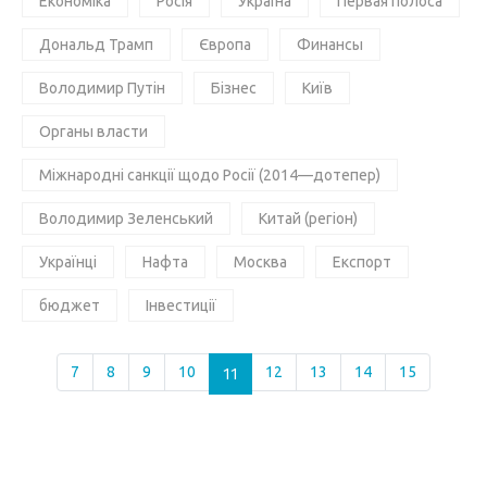
Економіка
Росія
Україна
Первая полоса
Дональд Трамп
Європа
Финансы
Володимир Путін
Бізнес
Київ
Органы власти
Міжнародні санкції щодо Росії (2014—дотепер)
Володимир Зеленський
Китай (регіон)
Українці
Нафта
Москва
Експорт
бюджет
Інвестиції
7
8
9
10
11
12
13
14
15