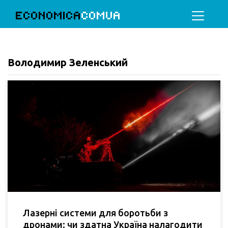
ECONOMICA
COMUA
Володимир Зеленський
Лазерні системи для боротьби з
дронами: чи здатна Україна налагодити