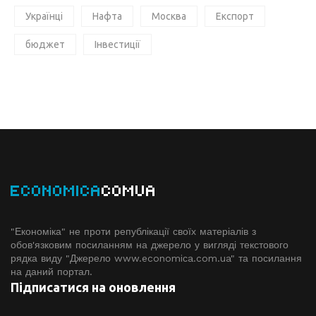
Українці
Нафта
Москва
Експорт
бюджет
Інвестиції
ECONOMICA
COMUA
"Економіка" не проти републікації своїх матеріалів з
обов'язковим посиланням на джерело у вигляді текстового
рядка виду "Джерело www.economiсa.com.ua" та посилання
на даний портал.
Підписатися на оновлення