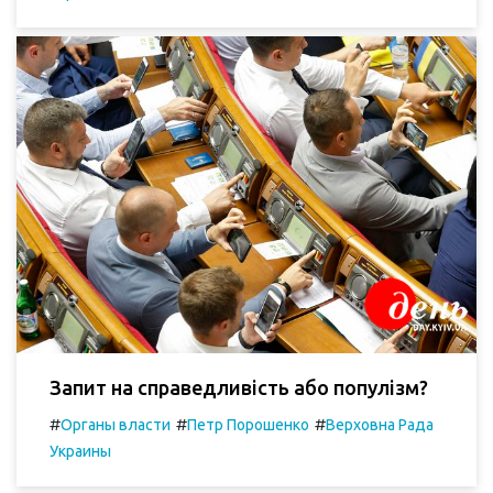
Запит на справедливість або популізм?
#
#
#
Органы власти
Петр Порошенко
Верховна Рада
Украины