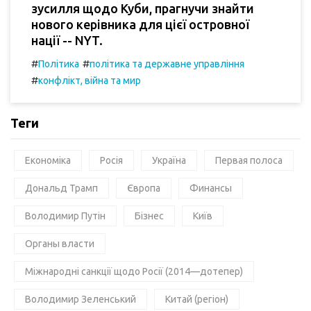
зусилля щодо Куби, прагнучи знайти
нового керівника для цієї островної
нації -- NYT.
#
#
Політика
політика та державне управління
#
конфлікт, війна та мир
Теги
Економіка
Росія
Україна
Первая полоса
Дональд Трамп
Європа
Финансы
Володимир Путін
Бізнес
Київ
Органы власти
Міжнародні санкції щодо Росії (2014—дотепер)
Володимир Зеленський
Китай (регіон)