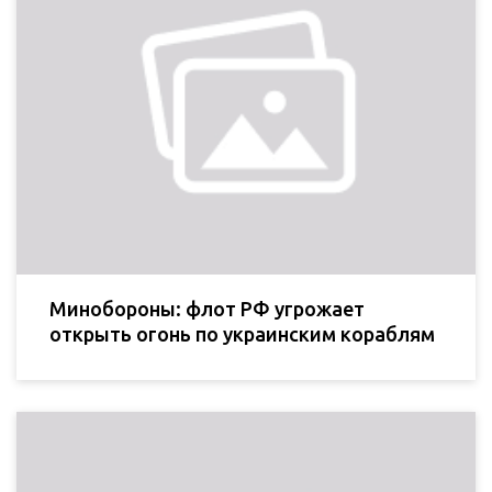
Минобороны: флот РФ угрожает
открыть огонь по украинским кораблям