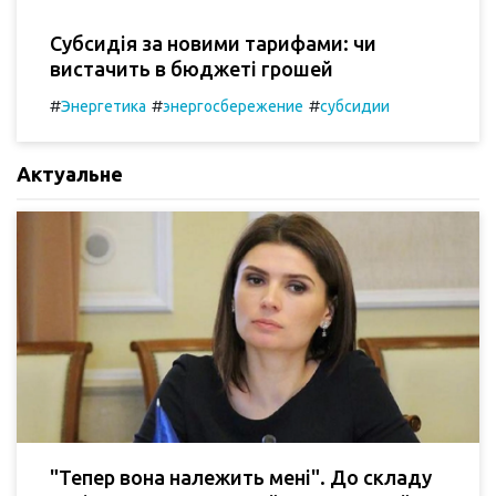
Субсидія за новими тарифами: чи
вистачить в бюджеті грошей
#
#
#
Энергетика
энергосбережение
субсидии
Актуальне
"Тепер вона належить мені". До складу