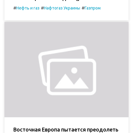
#
#
#
Нефть и газ
Нафтогаз Украины
Газпром
Восточная Европа пытается преодолеть