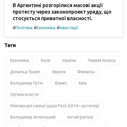
В Аргентині розгорілися масові акції
протесту через законопроект уряду, що
стосується приватної власності.
#
#
#
Політика
Економіка
Інвестиції
Теги
Економіка
Росія
Україна
Первая полоса
Дональд Трамп
Європа
Финансы
Володимир Путін
Бізнес
Київ
Органы власти
Міжнародні санкції щодо Росії (2014—дотепер)
Володимир Зеленський
Китай (регіон)