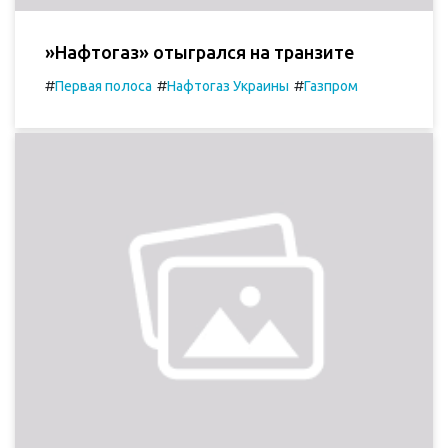
»Нафтогаз» отыгрался на транзите
#
#
#
Первая полоса
Нафтогаз Украины
Газпром