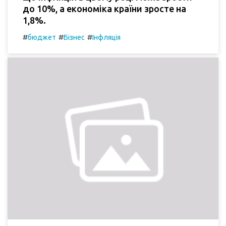
до 10%, а економіка країни зросте на
1,8%.
#
#
#
бюджет
Бізнес
Інфляція