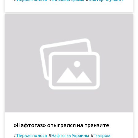
»Нафтогаз» отыгрался на транзите
#
#
#
Первая полоса
Нафтогаз Украины
Газпром