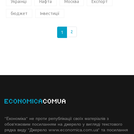
Українці
Нафта
Москва
Експорт
бюджет
Інвестиції
1
2
ECONOMICA
COMUA
"Економіка" не проти републікації своїх матеріалів з
обов'язковим посиланням на джерело у вигляді текстового
рядка виду "Джерело www.economiсa.com.ua" та посилання