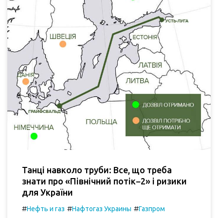
Танці навколо труби: Все, що треба
знати про «Північний потік−2» і ризики
для України
#
#
#
Нефть и газ
Нафтогаз Украины
Газпром