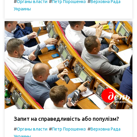
#
#
#
Органы власти
Петр Порошенко
Верховна Рада
Украины
Запит на справедливість або популізм?
#
#
#
Органы власти
Петр Порошенко
Верховна Рада
Украины