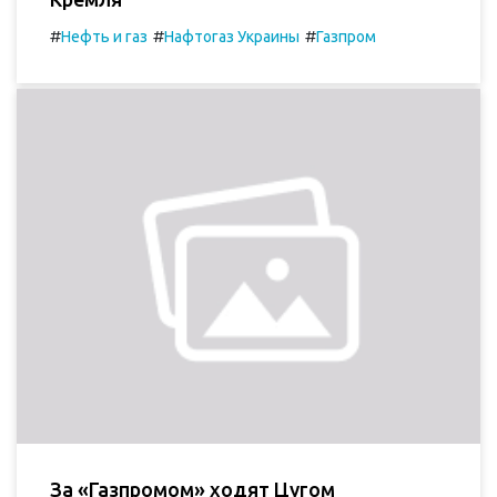
#
#
#
Нефть и газ
Нафтогаз Украины
Газпром
За «Газпромом» ходят Цугом