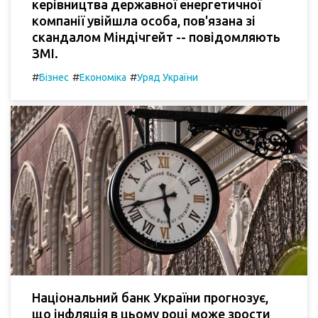
керівництва державної енергетичної
компанії увійшла особа, пов'язана зі
скандалом Міндічгейт -- повідомляють
ЗМІ.
#
#
#
Бізнес
Економіка
Уряд України
Національний банк України прогнозує,
що інфляція в цьому році може зрости