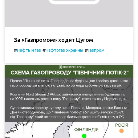
За «Газпромом» ходят Цугом
#
#
#
Нефть и газ
Нафтогаз Украины
Газпром