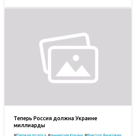
Теперь Россия должна Украине
миллиарды
#
#
#
Первая полоса
аннексия Крыма
Виктор Янукович