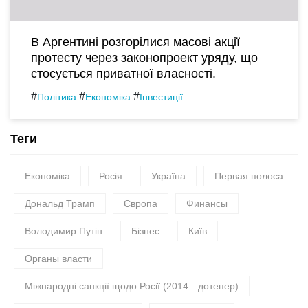
В Аргентині розгорілися масові акції
протесту через законопроект уряду, що
стосується приватної власності.
#
#
#
Політика
Економіка
Інвестиції
Теги
Економіка
Росія
Україна
Первая полоса
Дональд Трамп
Європа
Финансы
Володимир Путін
Бізнес
Київ
Органы власти
Міжнародні санкції щодо Росії (2014—дотепер)