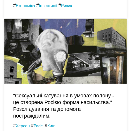
#
#
#
Економіка
Інвестиції
Ризик
"Сексуальні катування в умовах полону -
це створена Росією форма насильства."
Розслідування та допомога
постраждалим.
#
#
#
Херсон
Росія
Київ