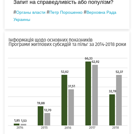
Запит на справедливість або популізм?
#
#
#
Органы власти
Петр Порошенко
Верховна Рада
Украины