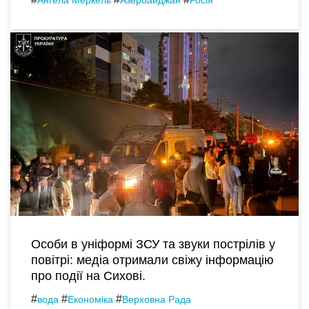
Ангела Меркель
Азербайджан
Росія
Особи в уніформі ЗСУ та звуки пострілів у
повітрі: медіа отримали свіжу інформацію
про події на Сихові.
#
#
#
вода
Економіка
Верховна Рада