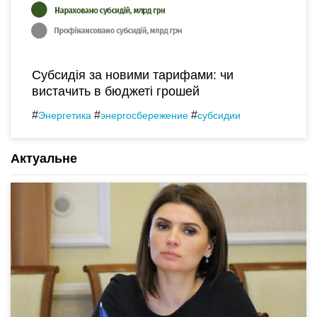
Субсидія за новими тарифами: чи
вистачить в бюджеті грошей
#
#
#
Энергетика
энергосбережение
субсидии
Актуальне