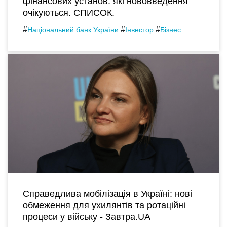
фінансових установ: які нововведення
очікуються. СПИСОК.
#
#
#
Національний банк України
Інвестор
Бізнес
Справедлива мобілізація в Україні: нові
обмеження для ухилянтів та ротаційні
процеси у війську - Завтра.UA