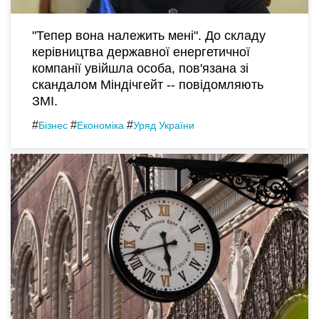
"Тепер вона належить мені". До складу
керівництва державної енергетичної
компанії увійшла особа, пов'язана зі
скандалом Міндічгейт -- повідомляють
ЗМІ.
#
#
#
Бізнес
Економіка
Уряд України