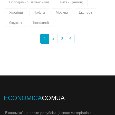
Володимир Зеленський
Китай (регіон)
Українці
Нафта
Москва
Експорт
бюджет
Інвестиції
2
3
4
1
ECONOMICA
COMUA
"Економіка" не проти републікації своїх матеріалів з