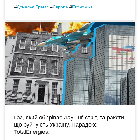
#
#
#
Дональд Трамп
Європа
Економіка
Газ, який обігріває Даунінґ-стріт, та ракети,
що руйнують Україну. Парадокс
TotalEnergies.