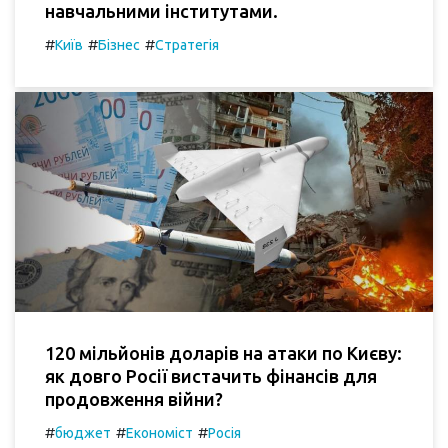
навчальними інститутами.
#
#
#
Київ
Бізнес
Стратегія
120 мільйонів доларів на атаки по Києву:
як довго Росії вистачить фінансів для
продовження війни?
#
#
#
бюджет
Економіст
Росія