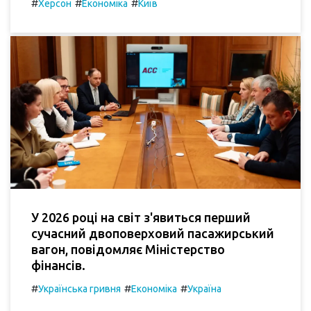
#
#
#
Херсон
Економіка
Київ
У 2026 році на світ з'явиться перший
сучасний двоповерховий пасажирський
вагон, повідомляє Міністерство
фінансів.
#
#
#
Українська гривня
Економіка
Україна