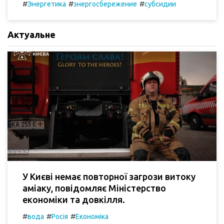
#
#
#
Энергетика
энергосбережение
субсидии
Актуальне
У Києві немає повторної загрози витоку
аміаку, повідомляє Міністерство
економіки та довкілля.
#
#
#
вода
Росія
Економіка