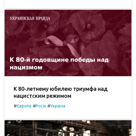
К 80-летнему юбилею триумфа над
нацистским режимом
#
#
#
Європа
Росія
Україна