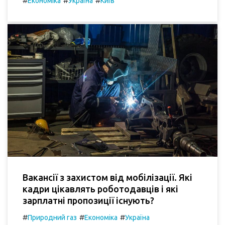
#
#
#
Економіка
Україна
Київ
Вакансії з захистом від мобілізації. Які
кадри цікавлять роботодавців і які
зарплатні пропозиції існують?
#
#
#
Природний газ
Економіка
Україна