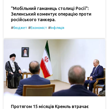
"Мобільний гаманець столиці Росії":
Зеленський коментує операцію проти
російського танкера.
#
#
#
бюджет
Економіст
Інфляція
Протягом 15 місяців Кремль втрачає