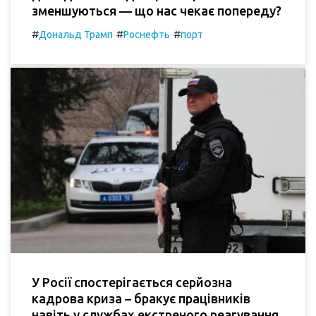
зменшуються — що нас чекає попереду?
#
#
#
Дональд Трамп
Роснефть
порт
У Росії спостерігається серйозна
кадрова криза – бракує працівників
навіть у службах екстреного реагування.