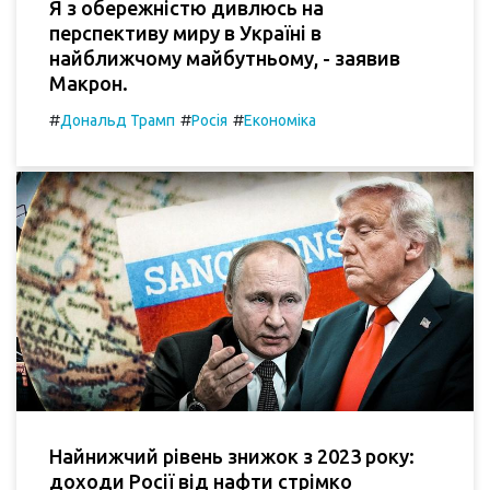
Я з обережністю дивлюсь на
перспективу миру в Україні в
найближчому майбутньому, - заявив
Макрон.
#
#
#
Дональд Трамп
Росія
Економіка
Найнижчий рівень знижок з 2023 року:
доходи Росії від нафти стрімко