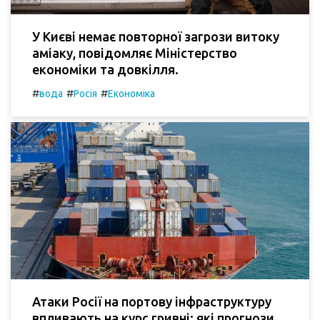
У Києві немає повторної загрози витоку
аміаку, повідомляє Міністерство
економіки та довкілля.
#
#
#
вода
Росія
Економіка
Атаки Росії на портову інфраструктуру
впливають на курс гривні: які прогнози