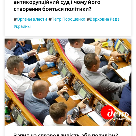
антикорупційний суд і чому його
створення бояться політики?
#
#
#
Органы власти
Петр Порошенко
Верховна Рада
Украины
Запит на справедливість або популізм?