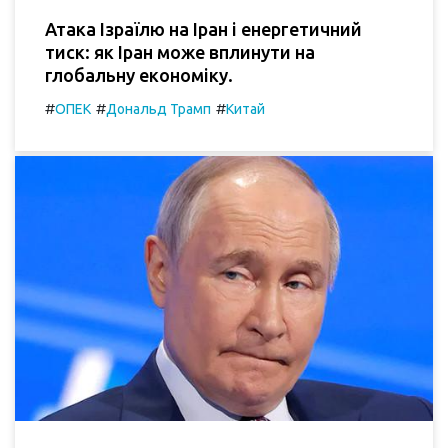
Атака Ізраїлю на Іран і енергетичний
тиск: як Іран може вплинути на
глобальну економіку.
#
#
#
ОПЕК
Дональд Трамп
Китай