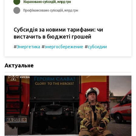
Субсидія за новими тарифами: чи
вистачить в бюджеті грошей
#
#
#
Энергетика
энергосбережение
субсидии
Актуальне