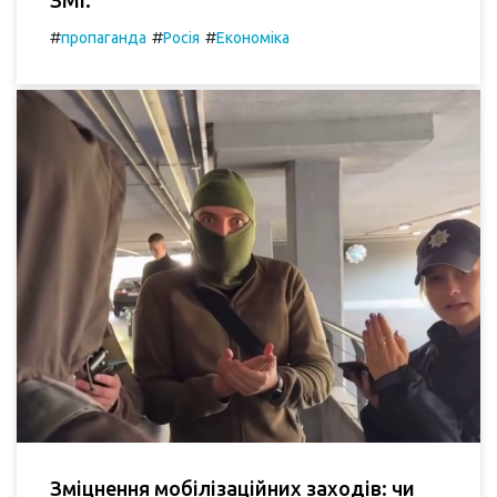
#
#
#
пропаганда
Росія
Економіка
Зміцнення мобілізаційних заходів: чи