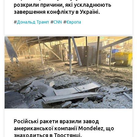
розкрили причини, які ускладнюють
завершення конфлікту в Україні.
#
#
#
Дональд Трамп
CNN
Європа
Російські ракети вразили завод
американської компанії Mondelez, що
знаходиться в Тростянці.