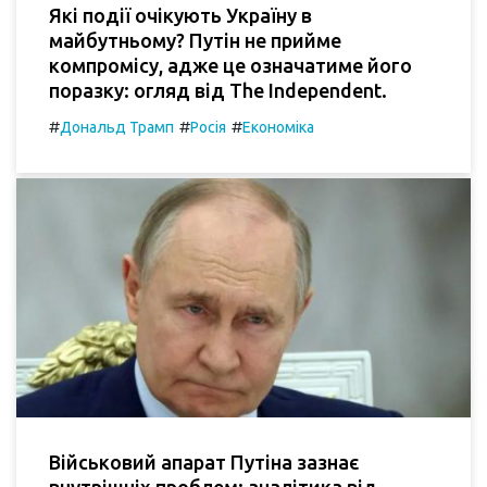
Які події очікують Україну в
майбутньому? Путін не прийме
компромісу, адже це означатиме його
поразку: огляд від The Independent.
#
#
#
Дональд Трамп
Росія
Економіка
Військовий апарат Путіна зазнає
внутрішніх проблем: аналітика від