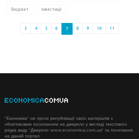
бюджет
Інвестиції
3
4
5
6
7
8
9
10
11
ECONOMICA
COMUA
"Економіка" не проти републікації своїх матеріалів з
обов'язковим посиланням на джерело у вигляді текстового
рядка виду "Джерело www.economiсa.com.ua" та посилання
на даний портал.