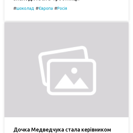
#
#
#
шоколад
Європа
Росія
Дочка Медведчука стала керівником