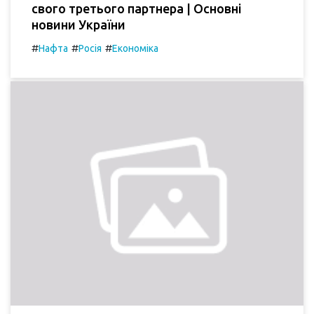
свого третього партнера | Основні
новини України
#
#
#
Нафта
Росія
Економіка