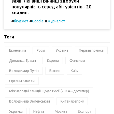
заяв. Які виші Вінниці здобули
популярність серед абітурієнтів - 20
хвилин.
#
#
#
бюджет
Google
Журналіст
Теги
Економіка
Росія
Україна
Первая полоса
Дональд Трамп
Європа
Финансы
Володимир Путін
Бізнес
Київ
Органы власти
Міжнародні санкції щодо Росії (2014—дотепер)
Володимир Зеленський
Китай (регіон)
Українці
Нафта
Москва
Експорт