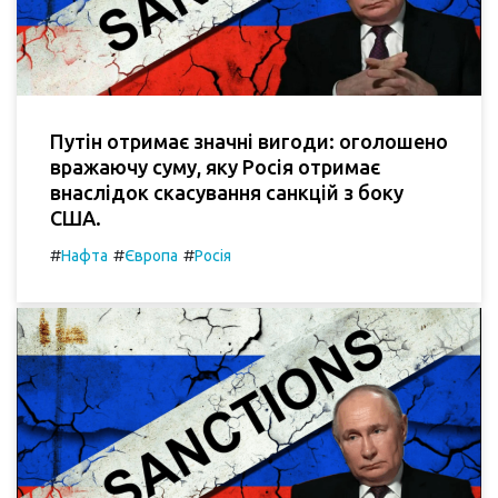
Путін отримає значні вигоди: оголошено
вражаючу суму, яку Росія отримає
внаслідок скасування санкцій з боку
США.
#
#
#
Нафта
Європа
Росія