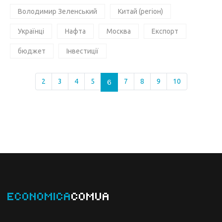
Володимир Зеленський
Китай (регіон)
Українці
Нафта
Москва
Експорт
бюджет
Інвестиції
2
3
4
5
6
7
8
9
10
ECONOMICA
COMUA