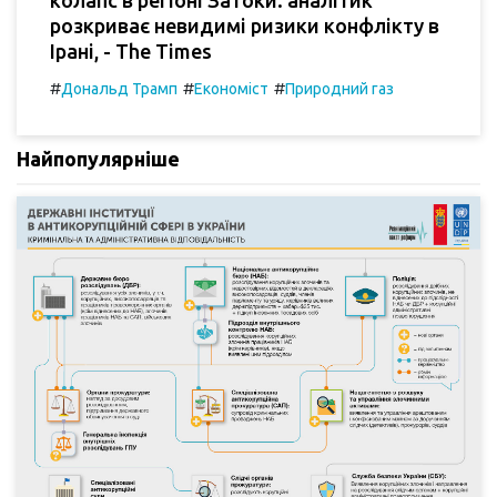
колапс в регіоні Затоки: аналітик
розкриває невидимі ризики конфлікту в
Ірані, - The Times
#
#
#
Дональд Трамп
Економіст
Природний газ
Найпопулярніше