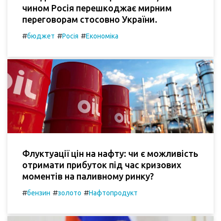
чином Росія перешкоджає мирним
переговорам стосовно України.
#
#
#
бюджет
Росія
Економіка
Флуктуації цін на нафту: чи є можливість
отримати прибуток під час кризових
моментів на паливному ринку?
#
#
#
бензин
золото
Нафтопродукт