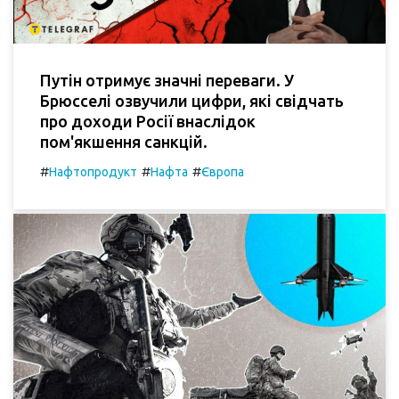
Путін отримує значні переваги. У
Брюсселі озвучили цифри, які свідчать
про доходи Росії внаслідок
пом'якшення санкцій.
#
#
#
Нафтопродукт
Нафта
Європа