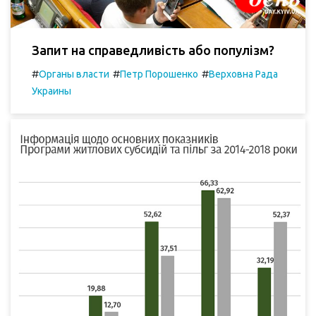
Запит на справедливість або популізм?
#
#
#
Органы власти
Петр Порошенко
Верховна Рада
Украины