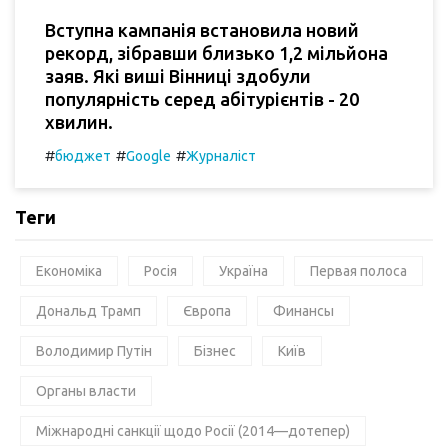
Вступна кампанія встановила новий
рекорд, зібравши близько 1,2 мільйона
заяв. Які виші Вінниці здобули
популярність серед абітурієнтів - 20
хвилин.
#
#
#
бюджет
Google
Журналіст
Теги
Економіка
Росія
Україна
Первая полоса
Дональд Трамп
Європа
Финансы
Володимир Путін
Бізнес
Київ
Органы власти
Міжнародні санкції щодо Росії (2014—дотепер)