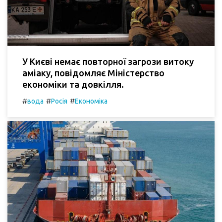
У Києві немає повторної загрози витоку
аміаку, повідомляє Міністерство
економіки та довкілля.
#
#
#
вода
Росія
Економіка