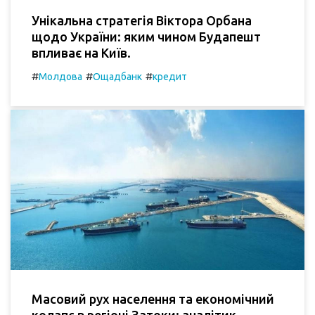
Унікальна стратегія Віктора Орбана
щодо України: яким чином Будапешт
впливає на Київ.
#
#
#
Молдова
Ощадбанк
кредит
Масовий рух населення та економічний