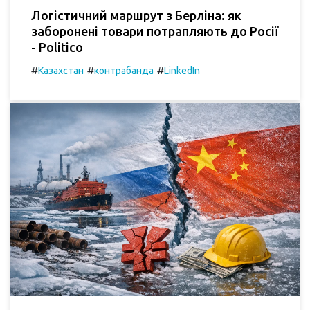
Логістичний маршрут з Берліна: як
заборонені товари потрапляють до Росії
- Politico
#
#
#
Казахстан
контрабанда
LinkedIn