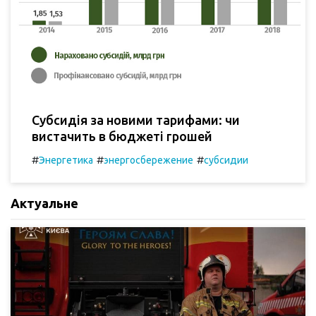
Субсидія за новими тарифами: чи
вистачить в бюджеті грошей
#
#
#
Энергетика
энергосбережение
субсидии
Актуальне