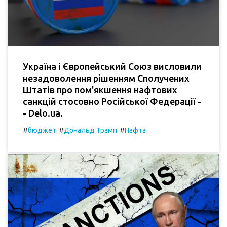
Україна і Європейський Союз висловили
незадоволення рішенням Сполучених
Штатів про пом'якшення нафтових
санкцій стосовно Російської Федерації -
- Delo.ua.
#
#
#
бюджет
Дональд Трамп
Нафта