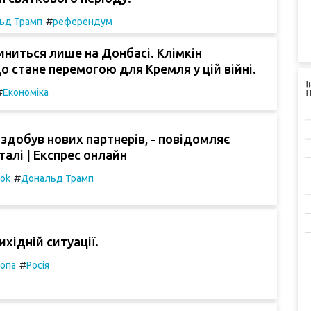
#
ьд Трамп
референдум
пиниться лише на Донбасі. Клімкін
що стане перемогою для Кремля у цій війні.
#
Економіка
здобув нових партнерів, - повідомляє
еталі | Експрес онлайн
#
ook
Дональд Трамп
ихідній ситуації.
#
опа
Росія