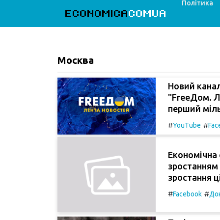
Політика
ECONOMICA
COMUA
Москва
Новий кана
"FreeДом. Л
перший міль
#
#
YouTube
Fac
Економічна 
зростанням
зростання ц
#
#
Facebook
До