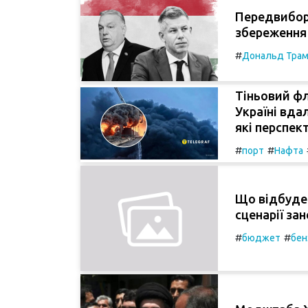
Передвиборн
збереження 
#
Дональд Тра
Тіньовий фл
Україні вда
які перспек
#
#
порт
Нафта
Що відбудет
сценарії за
#
#
бюджет
бен