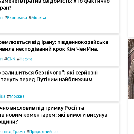
аменеї втратив свідомість: хто фактично
ран?
#
#
мп
Економіка
Москва
емлюється від Ірану: південнокорейська
явила несподіваний крок Кім Чен Ина.
#
#
мп
CNN
Нафта
о залишиться без нічого": які серйозні
стануть перед Путіним найближчим
#
іка
Москва
чно висловив підтримку Росії та
в новим коментарем: які вимоги висунув
орщини?
#
нальд Трамп
Природний газ