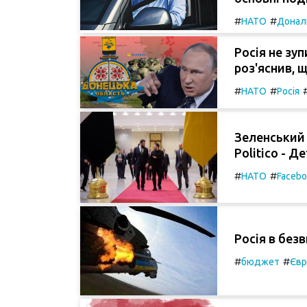
#
#
НАТО
Донал
Росія не зу
роз'яснив, 
#
#
НАТО
Росія
Зеленський 
Politico - Д
#
#
НАТО
Faceb
Росія в безв
#
#
бюджет
Євр