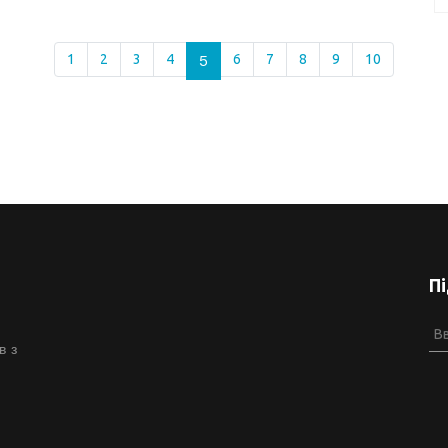
1
2
3
4
5
6
7
8
9
10
П
в з
й