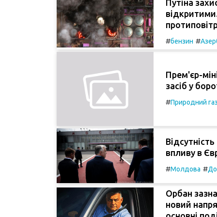
Путіна захи
відкритими.
протиповітр
#
#
бензин
Азер
Прем'єр-мін
засіб у боро
#
Природний га
Відсутність
впливу в Єв
#
#
Молдова
До
Орбан зазна
новий напря
основні под