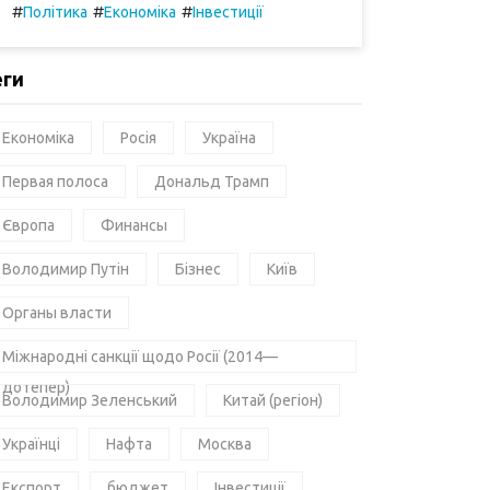
#
#
#
Політика
Економіка
Інвестиції
еги
Економіка
Росія
Україна
Первая полоса
Дональд Трамп
Європа
Финансы
Володимир Путін
Бізнес
Київ
Органы власти
Міжнародні санкції щодо Росії (2014—
дотепер)
Володимир Зеленський
Китай (регіон)
Українці
Нафта
Москва
Експорт
бюджет
Інвестиції