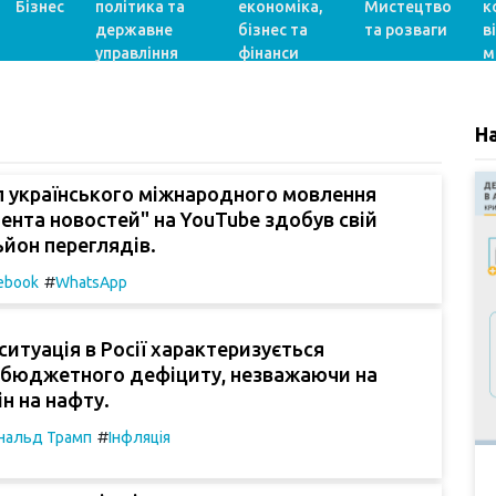
Бізнес
політика та
економіка,
Мистецтво
к
державне
бізнес та
та розваги
в
управління
фінанси
м
Н
л українського міжнародного мовлення
ента новостей" на YouTube здобув свій
йон переглядів.
#
ebook
WhatsApp
ситуація в Росії характеризується
 бюджетного дефіциту, незважаючи на
ін на нафту.
#
нальд Трамп
Інфляція