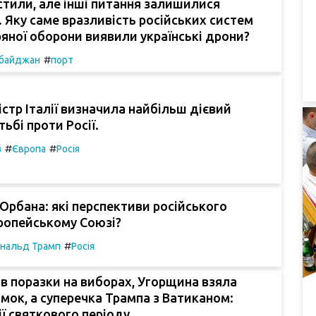
стили, але інші питання залишилися
 Яку саме вразливість російських систем
яної оборони виявили українські дрони?
#
байджан
порт
істр Італії визначила найбільш дієвий
тьбі проти Росії.
#
#
з
Європа
Росія
 Орбана: які перспективи російського
ропейському Союзі?
#
нальд Трамп
Росія
в поразки на виборах, Угорщина взяла
мок, а суперечка Трампа з Ватиканом:
ії святкового періоду.