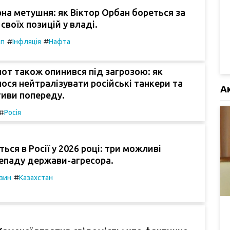
а метушня: як Віктор Орбан бореться за
своїх позицій у владі.
#
#
мп
Інфляція
Нафта
от також опинився під загрозою: як
лося нейтралізувати російські танкери та
А
тиви попереду.
#
Росія
ься в Росії у 2026 році: три можливі
непаду держави-агресора.
#
зин
Казахстан