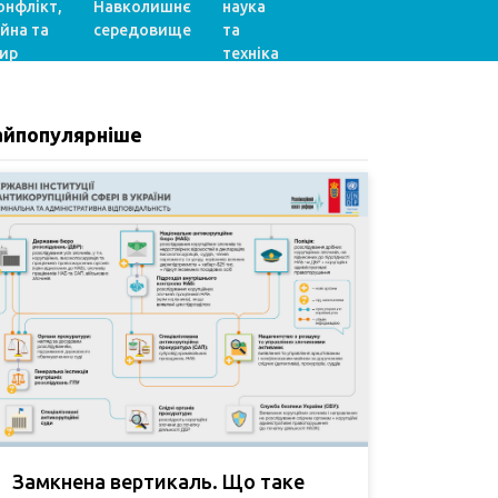
онфлікт,
Навколишнє
наука
ійна та
середовище
та
ир
техніка
айпопулярніше
Замкнена вертикаль. Що таке