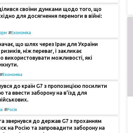
ділився своїми думками щодо того, що
бхідно для досягнення перемоги в війні:
#
орм
Економіка
начає, що шлях через Іран для України
ризиків, ніж переваг, і закликає
о використовувати можливості, які
икнути.
#
Економіка
нувся до країн G7 з пропозицією посилити
ію та ввести заборону на в'їзд для
військових.
#
па
Росія
га звернувся до держав G7 з проханням
ск на Росію та запровадити заборону на