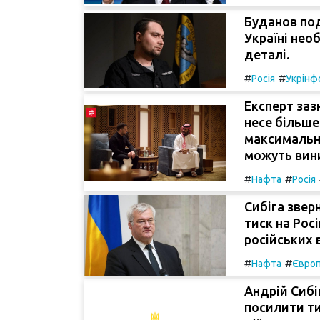
Буданов по
Україні нео
деталі.
#
#
Росія
Укрінф
Експерт заз
несе більше 
максимальн
можуть вин
#
#
Нафта
Росія
Сибіга звер
тиск на Рос
російських 
#
#
Нафта
Євро
Андрій Сибі
посилити ти