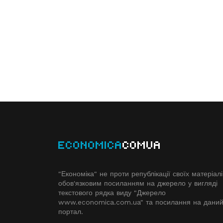
ECONOMICA
COMUA
"Економіка" не проти републікації своїх матеріалі
обов'язковим посиланням на джерело у вигляді
текстового рядка виду "Джерело
www.economiсa.com.ua" та посилання на дани
портал.