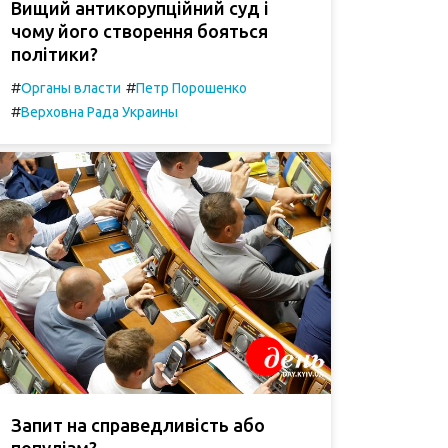
Вищий антикорупційний суд і
чому його створення бояться
політики?
#
#
Органы власти
Петр Порошенко
#
Верховна Рада Украины
Запит на справедливість або
популізм?