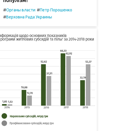
#
#
Органы власти
Петр Порошенко
#
Верховна Рада Украины