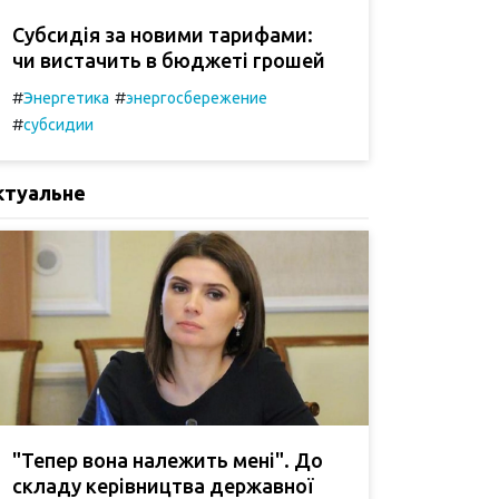
Субсидія за новими тарифами:
чи вистачить в бюджеті грошей
#
#
Энергетика
энергосбережение
#
субсидии
ктуальне
"Тепер вона належить мені". До
складу керівництва державної