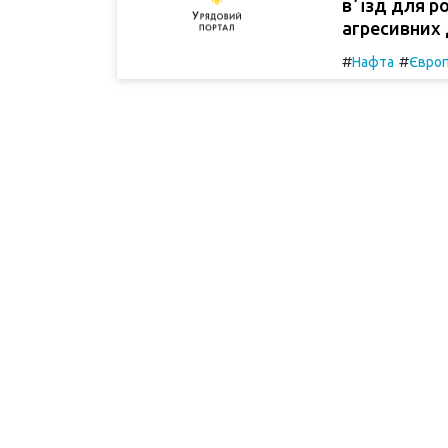
вʼїзд для р
агресивних 
#
#
Нафта
Євро