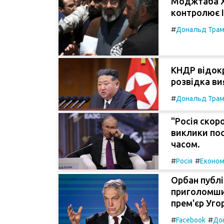
Моджтаба Х
контролює І
#
Дональд Тра
КНДР відокр
розвідка ви
#
Дональд Тра
"Росія скор
виклики по
часом.
#
#
Росія
Економ
Орбан публі
приголомши
прем'єр Уг
#
#
Facebook
До