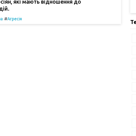
осіян, які мають відношення до
дій.
#
па
Агресія
Т