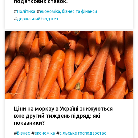
податкових ставок.
#
#
Політика
економіка, бізнес та фінанси
#
державний бюджет
Ціни на моркву в Україні знижуються
вже другий тиждень підряд: які
показники?
#
#
#
Бізнес
економіка
сільське господарство