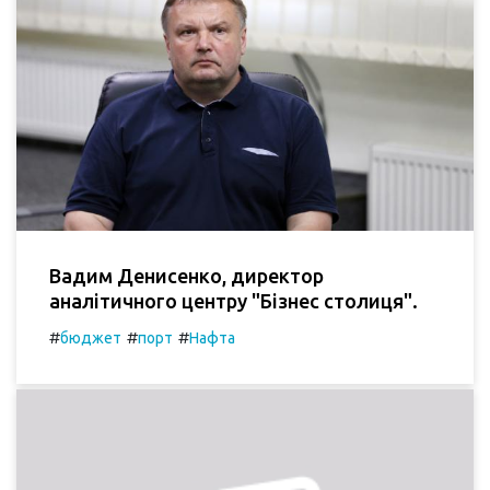
Вадим Денисенко, директор
аналітичного центру "Бізнес столиця".
#
#
#
бюджет
порт
Нафта