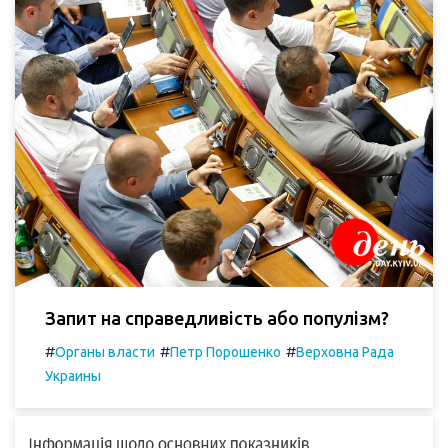
Запит на справедливість або популізм?
#
#
#
Органы власти
Петр Порошенко
Верховна Рада
Украины