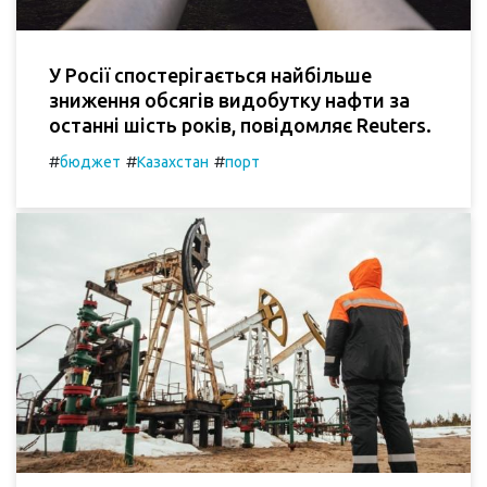
У Росії спостерігається найбільше
зниження обсягів видобутку нафти за
останні шість років, повідомляє Reuters.
#
#
#
бюджет
Казахстан
порт