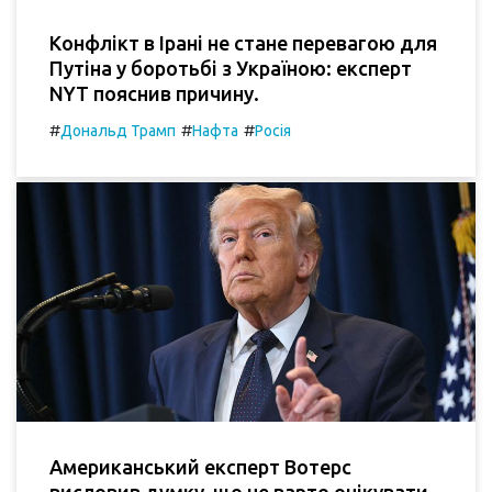
Конфлікт в Ірані не стане перевагою для
Путіна у боротьбі з Україною: експерт
NYT пояснив причину.
#
#
#
Дональд Трамп
Нафта
Росія
Американський експерт Вотерс
висловив думку, що не варто очікувати