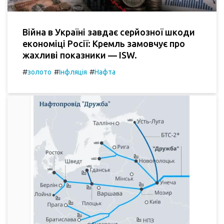
Війна в Україні завдає серйозної шкоди
економіці Росії: Кремль замовчує про
жахливі показники — ISW.
#
#
#
золото
Інфляція
Нафта