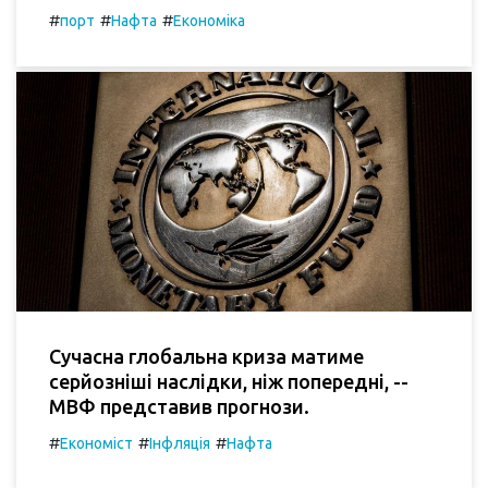
#
#
#
порт
Нафта
Економіка
Сучасна глобальна криза матиме
серйозніші наслідки, ніж попередні, --
МВФ представив прогнози.
#
#
#
Економіст
Інфляція
Нафта