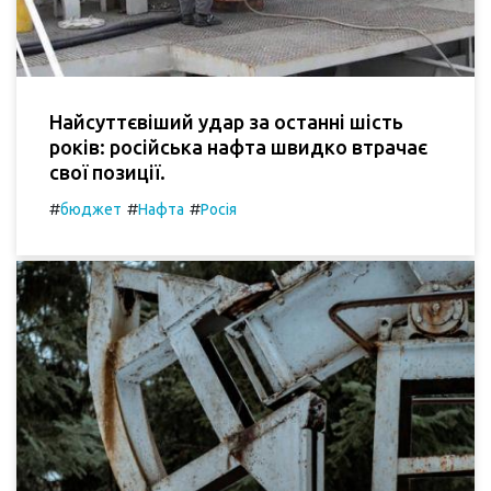
Найсуттєвіший удар за останні шість
років: російська нафта швидко втрачає
свої позиції.
#
#
#
бюджет
Нафта
Росія