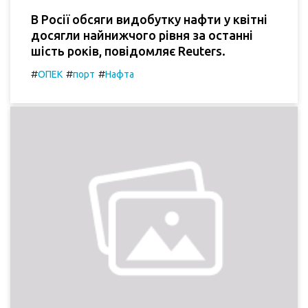
В Росії обсяги видобутку нафти у квітні
досягли найнижчого рівня за останні
шість років, повідомляє Reuters.
#
#
#
ОПЕК
порт
Нафта