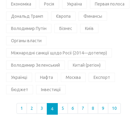
Економіка
Росія
Україна
Первая полоса
Дональд Трамп
Європа
Финансы
Володимир Путін
Бізнес
Київ
Органы власти
Міжнародні санкції щодо Росії (2014—дотепер)
Володимир Зеленський
Китай (регіон)
Українці
Нафта
Москва
Експорт
бюджет
Інвестиції
1
2
3
4
5
6
7
8
9
10