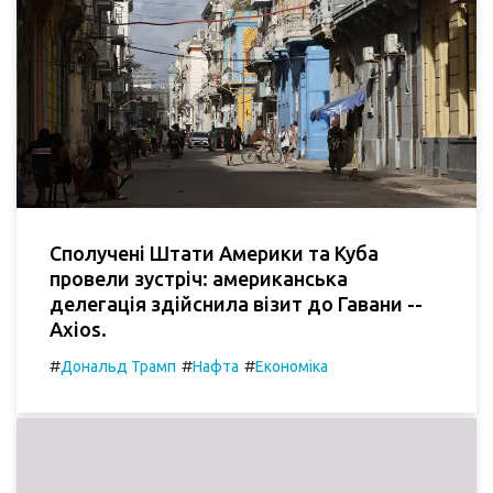
Сполучені Штати Америки та Куба
провели зустріч: американська
делегація здійснила візит до Гавани --
Axios.
#
#
#
Дональд Трамп
Нафта
Економіка