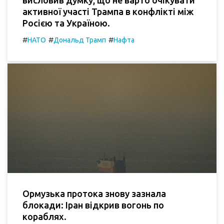
активної участі Трампа в конфлікті між
Росією та Україною.
#
#
#
НАТО
Дональд Трамп
Нафта
Ормузька протока знову зазнала
блокади: Іран відкрив вогонь по
кораблях.