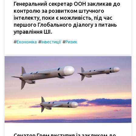
Генеральний секретар ООН закликав до
контролю за розвитком штучного
інтелекту, поки є можливість, під час
першого Глобального діалогу з питань
управління ШІ.
#
#
#
Економіка
Інвестиції
Ризик
Сенатор Грем виступив із закликом до