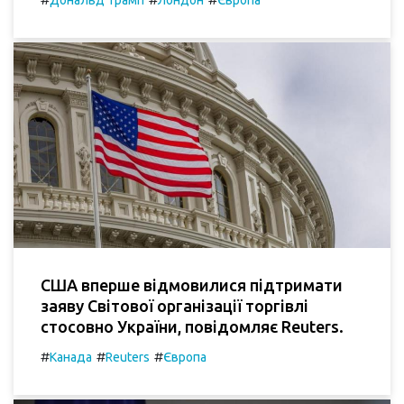
Дональд Трамп
Лондон
Європа
США вперше відмовилися підтримати
заяву Світової організації торгівлі
стосовно України, повідомляє Reuters.
#
#
#
Канада
Reuters
Європа