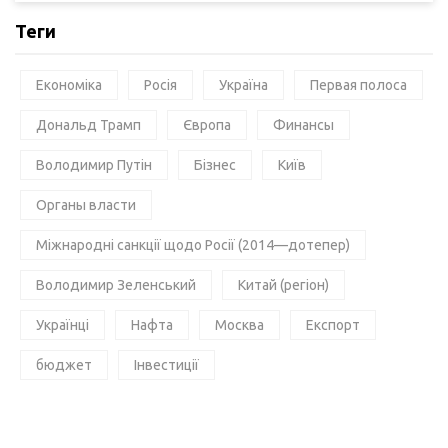
Теги
Економіка
Росія
Україна
Первая полоса
Дональд Трамп
Європа
Финансы
Володимир Путін
Бізнес
Київ
Органы власти
Міжнародні санкції щодо Росії (2014—дотепер)
Володимир Зеленський
Китай (регіон)
Українці
Нафта
Москва
Експорт
бюджет
Інвестиції