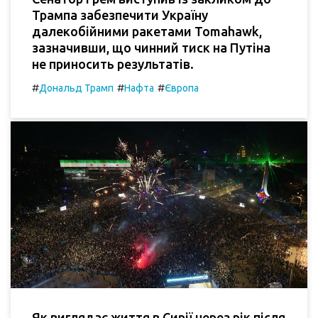
Трампа забезпечити Україну
далекобійними ракетами Tomahawk,
зазначивши, що чинний тиск на Путіна
не приносить результатів.
#
#
#
Дональд Трамп
Нафта
Європа
Як виглядає життя в Сирії через рік після