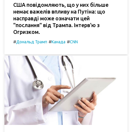
США повідомляють, що у них більше
немає важелів впливу на Путіна: що
насправді може означати цей
"послання" від Трампа. Інтерв'ю з
Огризком.
#
#
#
Дональд Трамп
Канада
CNN