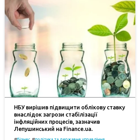
НБУ вирішив підвищити облікову ставку
внаслідок загрози стабілізації
інфляційних процесів, зазначив
Лепушинський на Finance.ua.
#
#
Бізнес
політика та державне управління