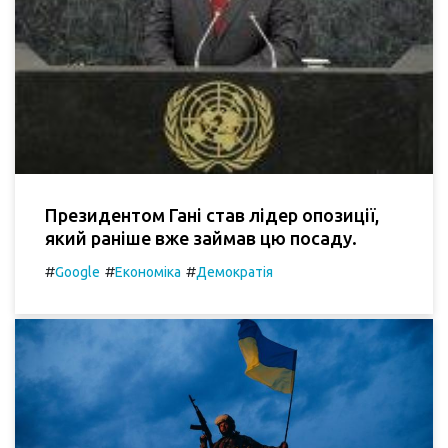
Президентом Гані став лідер опозиції,
який раніше вже займав цю посаду.
#
#
#
Google
Економіка
Демократія