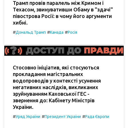
Трамп провів паралель між Кримом і
Техасом, звинувативши Обаму в "здачі"
півострова Росії: в чому його аргументи
хибні.
#
#
#
Дональд Трамп
Канада
Росія
Стосовно ініціатив, які стосуються
прокладання магістральних
водопроводів у контексті усунення
негативних наслідків, викликаних
зруйнуванням Каховської ГЕС -
звернення до: Кабінету Міністрів
України.
#
#
#
Уряд України
Президент України
Рада Європи