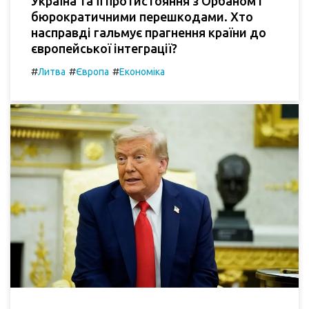
Україна та її протистояння з Орбаном і
бюрократичними перешкодами. Хто
насправді гальмує прагнення країни до
європейської інтеграції?
#
#
#
Литва
Європа
Економіка