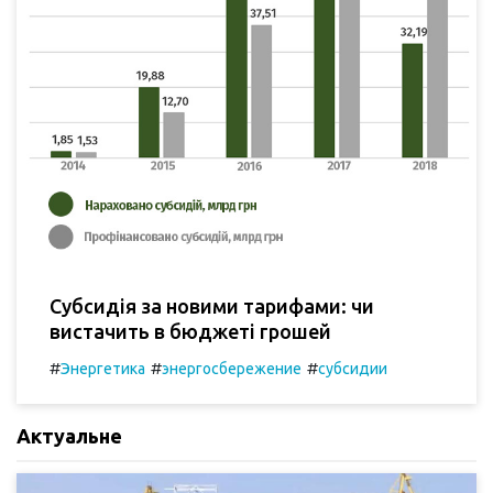
Субсидія за новими тарифами: чи
вистачить в бюджеті грошей
#
#
#
Энергетика
энергосбережение
субсидии
Актуальне