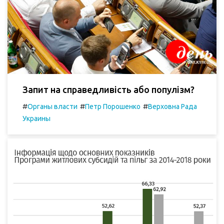
Запит на справедливість або популізм?
#
#
#
Органы власти
Петр Порошенко
Верховна Рада
Украины