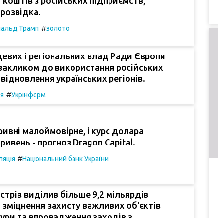
 коштів з російських підприємств,
розвідка.
#
альд Трамп
золото
цевих і регіональних влад Ради Європи
 закликом до використання російських
 відновлення українських регіонів.
#
ія
Укрінформ
ривні малоймовірне, і курс долара
ривень - прогноз Dragon Capital.
#
ляція
Національний банк України
істрів виділив більше 9,2 мільярдів
 зміцнення захисту важливих об'єктів
ури та впровадження заходів з