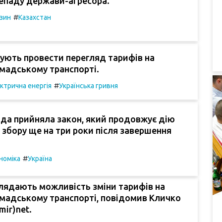
непаду держави-агресора.
#
зин
Казахстан
нують провести перегляд тарифів на
омадському транспорті.
#
ктрична енергія
Українська гривня
да прийняла закон, який продовжує дію
 збору ще на три роки після завершення
#
номіка
Україна
глядають можливість зміни тарифів на
омадському транспорті, повідомив Кличко
mir)net.