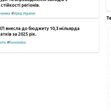
стійкості регіонів.
#
номіка
Уряд України
Т
ХП внесла до бюджету 10,3 мільярда
тків за 2025 рік.
#
опа
Економіка