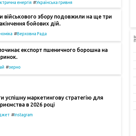
#
ктрична енергія
Українська гривня
и військового збору подовжили на ще три
закінчення бойових дій.
#
номіка
Верховна Рада
починає експорт пшеничного борошна на
 ринок.
#
ай
зерно
и успішну маркетингову стратегію для
риємства в 2026 році
#
джет
Instagram