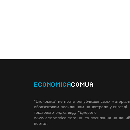
ECONOMICA
COMUA
"Економіка" не проти републікації своїх матеріалі
обов'язковим посиланням на джерело у вигляді
текстового рядка виду "Джерело
www.economiсa.com.ua" та посилання на дани
портал.