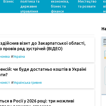
Бізнес
політика та
економіка,
Мистецтво
к
державне
бізнес та
та розваги
в
управління
фінанси
м
Н
здійснив візит до Закарпатської області,
о провів ряд зустрічей (ВІДЕО)
#
номіка
Україна
пенсій: чи буде достатньо коштів в Україні
ати?
#
номіст
Українська гривня
ься в Росії у 2026 році: три можливі