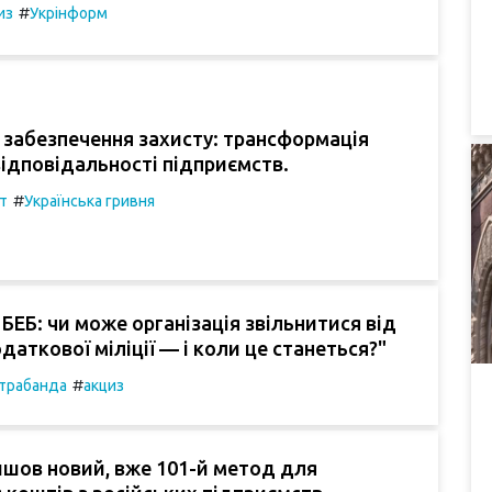
#
из
Укрінформ
о забезпечення захисту: трансформація
відповідальності підприємств.
#
т
Українська гривня
БЕБ: чи може організація звільнитися від
даткової міліції — і коли це станеться?"
#
трабанда
акциз
шов новий, вже 101-й метод для