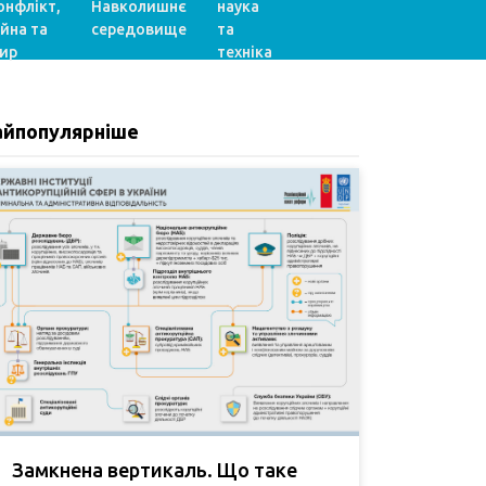
онфлікт,
Навколишнє
наука
ійна та
середовище
та
ир
техніка
айпопулярніше
Замкнена вертикаль. Що таке