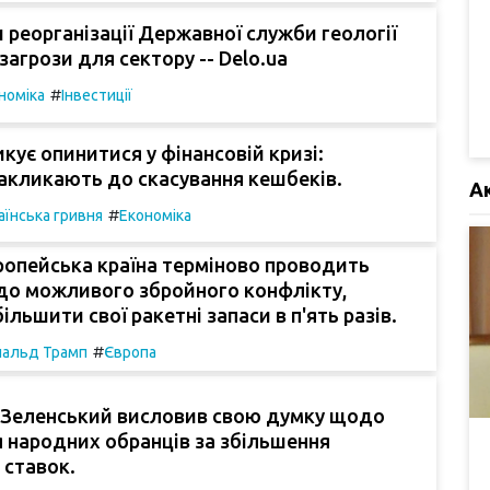
и реорганізації Державної служби геології
 загрози для сектору -- Delo.ua
#
номіка
Інвестиції
икує опинитися у фінансовій кризі:
акликають до скасування кешбеків.
А
#
аїнська гривня
Економіка
ропейська країна терміново проводить
до можливого збройного конфлікту,
ільшити свої ракетні запаси в п'ять разів.
#
альд Трамп
Європа
Зеленський висловив свою думку щодо
 народних обранців за збільшення
 ставок.