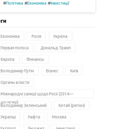
#
#
#
Політика
Економіка
Інвестиції
еги
Економіка
Росія
Україна
Первая полоса
Дональд Трамп
Європа
Финансы
Володимир Путін
Бізнес
Київ
Органы власти
Міжнародні санкції щодо Росії (2014—
дотепер)
Володимир Зеленський
Китай (регіон)
Українці
Нафта
Москва
Експорт
бюджет
Інвестиції