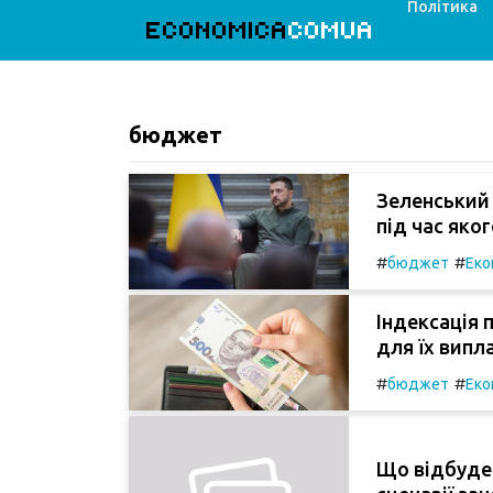
Політика
ECONOMICA
COMUA
бюджет
Зеленський 
під час яког
#
#
бюджет
Еко
Індексація 
для їх випл
#
#
бюджет
Еко
Що відбудет