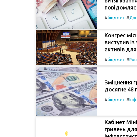
витягування
повідомляє 
#
#
бюджет
Дон
Конгрес міс
виступив із
активів для
#
#
бюджет
Рос
Зміцнення г
досягне 48 г
#
#
бюджет
Інф
Кабінет Мін
гривень для
інфраструкт