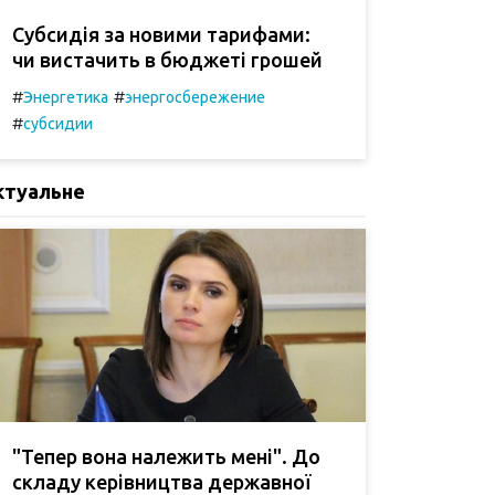
Субсидія за новими тарифами:
чи вистачить в бюджеті грошей
#
#
Энергетика
энергосбережение
#
субсидии
ктуальне
"Тепер вона належить мені". До
складу керівництва державної