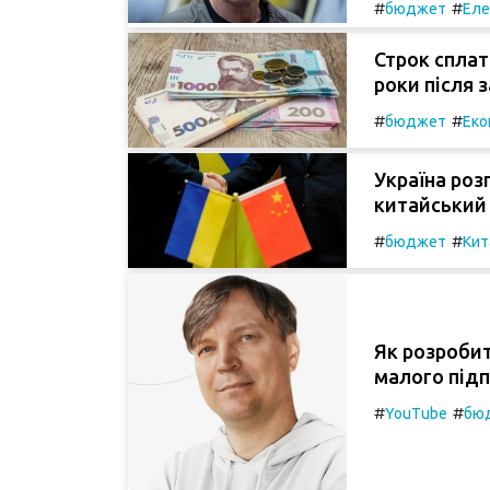
#
#
бюджет
Еле
Строк сплат
роки після 
#
#
бюджет
Еко
Україна роз
китайський
#
#
бюджет
Кит
Як розробит
малого підп
#
#
YouTube
бю