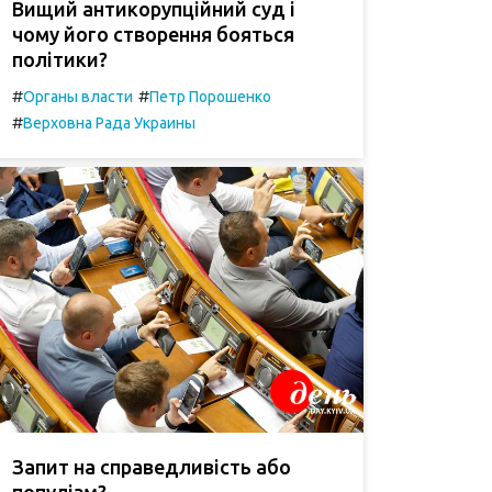
Вищий антикорупційний суд і
чому його створення бояться
політики?
#
#
Органы власти
Петр Порошенко
#
Верховна Рада Украины
Запит на справедливість або
популізм?