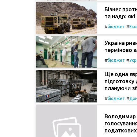
Бізнес прот
та надр: які
#
#
бюджет
Еко
Україна риз
терміново з
#
#
бюджет
Укр
Ще одна єв
підготовку 
плануючи зб
#
#
бюджет
Дон
Володимир 
голосування
податкових