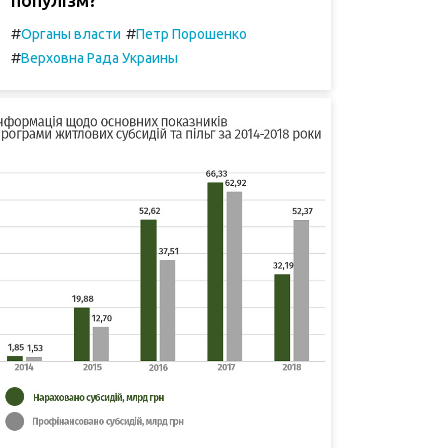
#
#
Органы власти
Петр Порошенко
#
Верховна Рада Украины