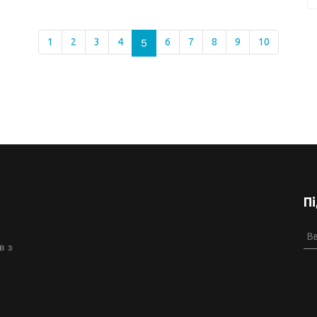
1
2
3
4
5
6
7
8
9
10
П
в з
й