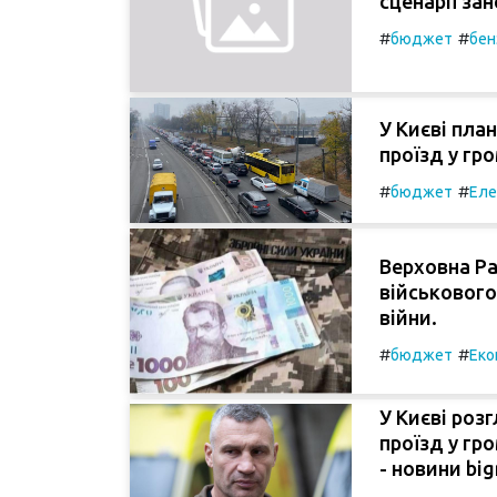
сценарії за
#
#
бюджет
бен
У Києві пла
проїзд у гр
#
#
бюджет
Еле
Верховна Ра
військового
війни.
#
#
бюджет
Еко
У Києві роз
проїзд у гр
- новини big