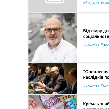
#
#
бюджет
акц
Від піару д
соціальної 
#
#
бюджет
пор
"Оновлення 
наслідків по
#
#
бюджет
кон
Кремль знай