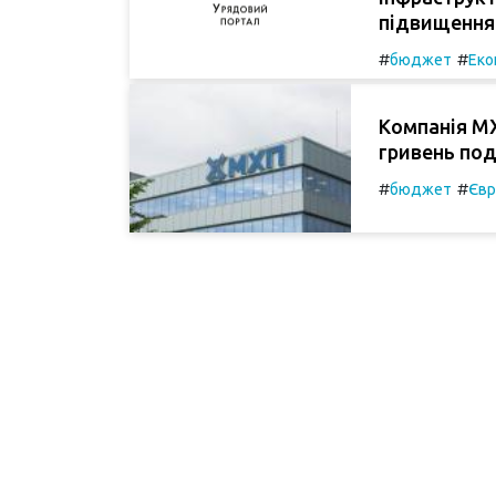
підвищення 
#
#
бюджет
Еко
Компанія М
гривень пода
#
#
бюджет
Євр