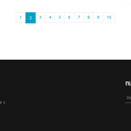
1
2
3
4
5
6
7
8
9
10
П
в з
й