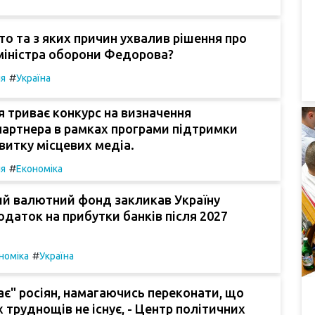
то та з яких причин ухвалив рішення про
міністра оборони Федорова?
#
ія
Україна
я триває конкурс на визначення
партнера в рамках програми підтримки
витку місцевих медіа.
#
ія
Економіка
й валютний фонд закликав Україну
одаток на прибутки банків після 2027
#
номіка
Україна
ає" росіян, намагаючись переконати, що
 труднощів не існує, - Центр політичних