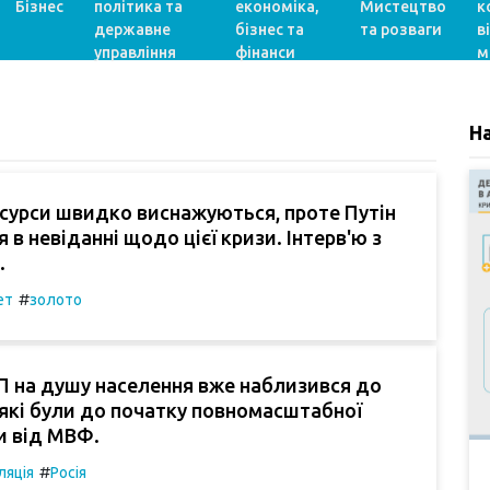
Бізнес
політика та
економіка,
Мистецтво
к
державне
бізнес та
та розваги
в
управління
фінанси
м
Н
есурси швидко виснажуються, проте Путін
 в невіданні щодо цієї кризи. Інтерв'ю з
.
#
ет
золото
ВП на душу населення вже наблизився до
 які були до початку повномасштабної
и від МВФ.
#
ляція
Росія