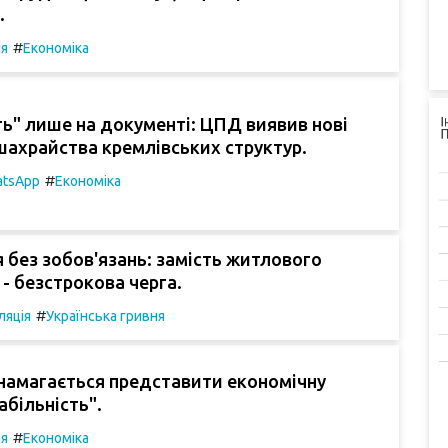
.
#
ія
Економіка
ть" лише на документі: ЦПД виявив нові
шахрайства кремлівських структур.
#
tsApp
Економіка
 без зобов'язань: замість житлового
- безстрокова черга.
#
ляція
Українська гривня
намагається представити економічну
абільність".
#
ія
Економіка