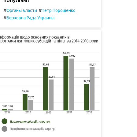
#
#
Органы власти
Петр Порошенко
#
Верховна Рада Украины