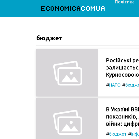
Політика
ECONOMICA
COMUA
бюджет
Російські р
залишається
Курносовою
#
#
НАТО
бюдж
В Україні В
показників,
війни: цифр
#
#
бюджет
Інф