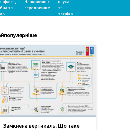
онфлікт,
Навколишнє
наука
ійна та
середовище
та
ир
техніка
айпопулярніше
Замкнена вертикаль. Що таке