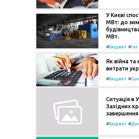
У Києві спо
МВт: до зим
будівництва
МВт.
#
#
бюджет
газ
Як війна та
витрати укр
#
#
бюджет
Goo
Ситуація в У
Західних кр
завершення 
#
#
бюджет
Дон