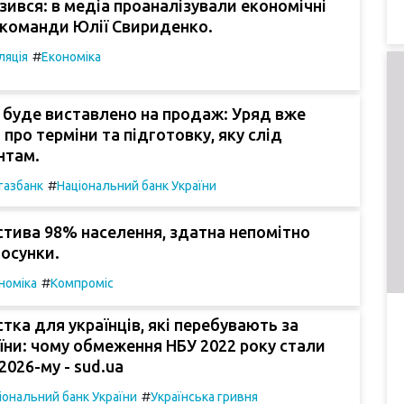
изився: в медіа проаналізували економічні
 команди Юлії Свириденко.
#
ляція
Економіка
 буде виставлено на продаж: Уряд вже
 про терміни та підготовку, яку слід
нтам.
#
газбанк
Національний банк України
стива 98% населення, здатна непомітно
тосунки.
#
номіка
Компроміс
тка для українців, які перебувають за
ни: чому обмеження НБУ 2022 року стали
2026-му - sud.ua
#
іональний банк України
Українська гривня