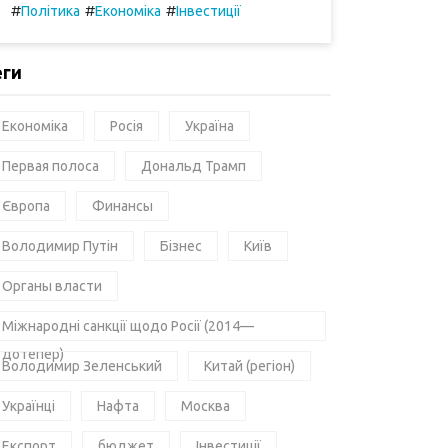
#
#
#
Політика
Економіка
Інвестиції
еги
Економіка
Росія
Україна
Первая полоса
Дональд Трамп
Європа
Финансы
Володимир Путін
Бізнес
Київ
Органы власти
Міжнародні санкції щодо Росії (2014—
дотепер)
Володимир Зеленський
Китай (регіон)
Українці
Нафта
Москва
Експорт
бюджет
Інвестиції