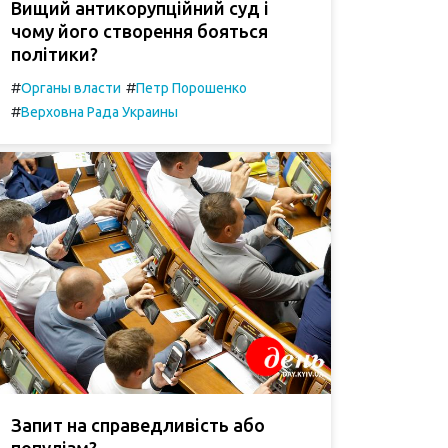
Вищий антикорупційний суд і
чому його створення бояться
політики?
#
#
Органы власти
Петр Порошенко
#
Верховна Рада Украины
Запит на справедливість або
популізм?