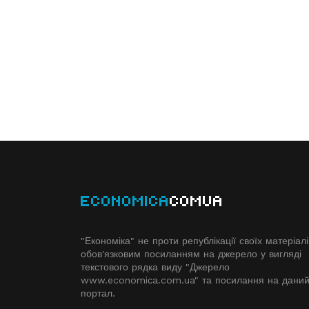
ECONOMICA
COMUA
"Економіка" не проти републікації своїх матеріалі
обов'язковим посиланням на джерело у вигляді
текстового рядка виду "Джерело
www.economiсa.com.ua" та посилання на дани
портал.