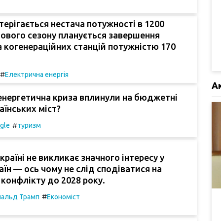
стерігається нестача потужності в 1200
ового сезону планується завершення
 когенераційних станцій потужністю 170
#
Електрична енергія
А
 енергетична криза вплинули на бюджетні
аїнських міст?
#
gle
туризм
країні не викликає значного інтересу у
аїн — ось чому не слід сподіватися на
конфлікту до 2028 року.
#
альд Трамп
Економіст