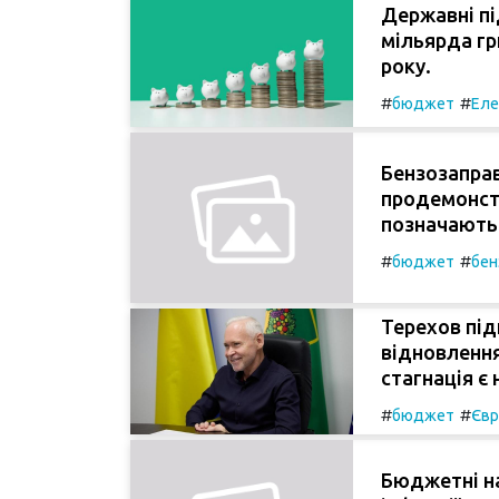
Державні п
мільярда гр
року.
#
#
бюджет
Еле
Бензозаправ
продемонстр
позначаютьс
#
#
бюджет
бен
Терехов під
відновлення
стагнація є
#
#
бюджет
Євр
Бюджетні на