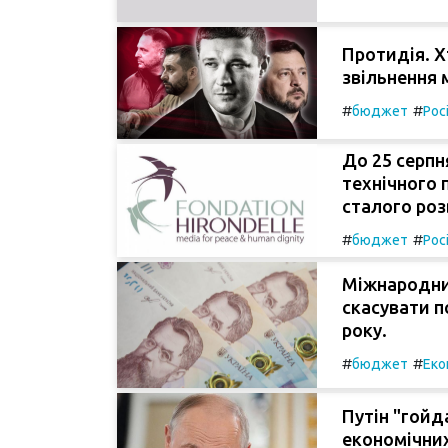
Протидія. Х
звільнення 
#
#
бюджет
Рос
До 25 серпн
технічного 
сталого роз
#
#
бюджет
Рос
Міжнародни
скасувати п
року.
#
#
бюджет
Еко
Путін "гойд
економічних