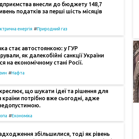
ідприємства внесли до бюджету 148,7
ивень податків за перші шість місяців
#
ктрична енергія
Природний газ
ка стає автостоянкою: у ГУР
ували, як далекобійні санкції України
я на економічному стані Росії.
#
зин
Нафта
креслює, що шукати ідеї та рішення для
 країни потрібно вже сьогодні, адже
 недопустимою.
#
опа
Економіка
дходження збільшилися, тоді як рівень