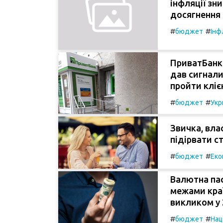
інфляції зн
досягнення
#
#
бюджет
Інф
ПриватБанк
дав сигнали
пройти кліє
#
#
бюджет
Укр
Звичка, вла
підірвати с
#
#
бюджет
Еко
Валютна пас
межами краї
викликом у 
#
#
бюджет
Нац