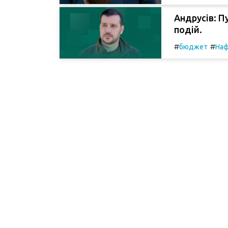
Андрусів: П
подій.
#
#
бюджет
На