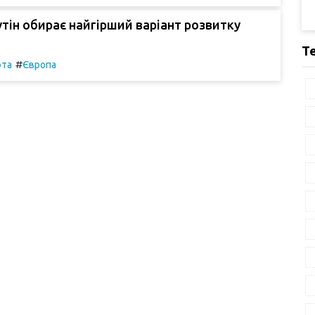
утін обирає найгірший варіант розвитку
Т
#
фта
Європа