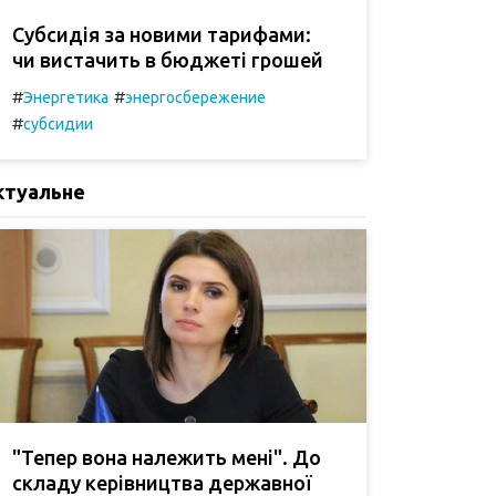
Субсидія за новими тарифами:
чи вистачить в бюджеті грошей
#
#
Энергетика
энергосбережение
#
субсидии
ктуальне
"Тепер вона належить мені". До
складу керівництва державної