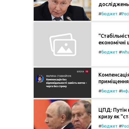
досліджень
#
#
бюджет
Рос
"Стабільніс
економічні 
#
#
бюджет
Wha
Компенсація
приміщення 
#
#
бюджет
Інф
ЦПД: Путін 
кризу як "ст
#
#
бюджет
Рос