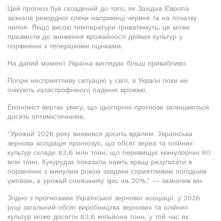
Цей прогноз був складений до того, як Західна Європа
зазнала рекордної спеки наприкінці червня та на початку
липня. Якщо високі температури триватимуть, це може
призвести до зниження врожайності деяких культур у
порівнянні з теперішніми оцінками.
На даний момент Україна виглядає більш привабливо.
Попри несприятливу ситуацію у світі, в Україні поки не
очікують катастрофічного падіння врожаю.
Економіст вертає увагу, що цьогорічні прогнози залишаються
досить оптимістичними.
"Урожай 2026 року виявився досить вдалим. Українська
зернова асоціація прогнозує, що обсяг зерна та олійних
культур складе 83,6 млн тонн, що перевищує минулорічні 80
млн тонн. Кукурудза показала навіть кращі результати в
порівнянні з минулим роком завдяки сприятливим погодним
умовам, а урожай соняшнику зріс на 20%," -- зазначив він.
Згідно з прогнозами Української зернової асоціації, у 2026
році загальний обсяг виробництва зернових та олійних
культур може досягти 83,6 мільйона тонн, у той час як