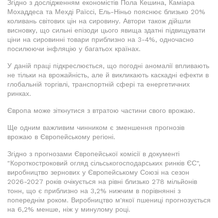
Згідно з дослідженням економістів Пола Кешина, Каміара
Мохаддеса та Мехді Раїссі, Ель-Ніньо пояснює близько 20%
коливань світових цін на сировину. Автори також дійшли
висновку, що сильні епізоди цього явища здатні підвищувати
ціни на сировинні товари приблизно на 3-4%, одночасно
посилюючи інфляцію у багатьох країнах.
У даній праці підкреслюється, що погодні аномалії впливають
не тільки на врожайність, але й викликають каскадні ефекти в
глобальній торгівлі, транспортній сфері та енергетичних
ринках.
Європа може зіткнутися з втратою частини свого врожаю.
Ще одним важливим чинником є зменшення прогнозів
врожаю в Європейському регіоні.
Згідно з прогнозами Європейської комісії в документі
"Короткостроковий огляд сільськогосподарських ринків ЄС",
виробництво зернових у Європейському Союзі на сезон
2026-2027 років очікується на рівні близько 278 мільйонів
тонн, що є приблизно на 3,2% нижчим в порівнянні з
попереднім роком. Виробництво м'якої пшениці прогнозується
на 6,2% менше, ніж у минулому році.