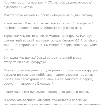
Чорного моря та нові квоти ЄС, які обмежують експорт," -
підкреслив Амелін.
Міністерство економіки робить обережніші оцінки ситуації.
У той же час Міністерство економіки, екології та аграрної
політики проявляє певну обережність у своїх діях.
Тарас Висоцький, перший заступник міністра, очікує, що
цьогорічний врожай зернових складе близько 60,4 мільйона
тонн, що є приблизно на 1% менше в порівнянні з минулим
роком.
Він зазначив, що найбільші загрози в даний момент
стосуються саме кукурудзи.
"На сьогоднішній день погодні ризики стосуються кукурудзи,
оскільки ця культура найбільше підпорядкована термінам
посіву, температурним коливанням та вологості в період
росту," -- підкреслив Висоцький.
Іншим чинником виявилася холодна та дощова весна.
"Цьогорічна весняна кампанія стикається з великими
труднощами через прохолодну весну та надмірне зволоження