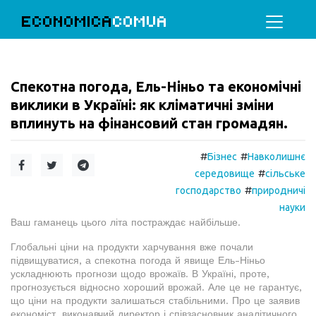
ECONOMICA
COMUA
Спекотна погода, Ель-Ніньо та економічні
виклики в Україні: як кліматичні зміни
вплинуть на фінансовий стан громадян.
#
#
Бізнес
Навколишнє
#
середовище
сільське
#
господарство
природничі
науки
Ваш гаманець цього літа постраждає найбільше.
Глобальні ціни на продукти харчування вже почали
підвищуватися, а спекотна погода й явище Ель-Ніньо
ускладнюють прогнози щодо врожаїв. В Україні, проте,
прогнозується відносно хороший врожай. Але це не гарантує,
що ціни на продукти залишаться стабільними. Про це заявив
економіст, виконавчий директор і співзасновник аналітичного