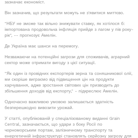
зазначає економіст.
Він зазначив, що результати можуть не з'явитися миттєво.
"НБУ не зможе так вільно знижувати ставку, як хотілося б:
імпортована продовольча інфляція прийде з лагом у пів року-
рік", -- прогнозує Амелін.
Де Україна має шанси на перемогу.
Незважаючи на потенційні загрози для споживачів, аграрний
сектор може отримати вигоду з цієї ситуації.
"Як один із провідних експортерів зерна та соняшникової олії,
ми скоріше виграємо від підвищення цін на продукти
харчування, адже зростання світових цін призводить до
збільшення доходів від експорту," - підкреслює Амелін.
Одночасно важливою умовою залишається здатність
безперешкодно вивозити урожай.
У статті, опублікованій у спеціалізованому виданні Grain
Central, зазначається, що удари з боку Росії по
чорноморським портам, залізничному транспорту та
енергетичній інфраструктурі становлять серйозну загрозу для