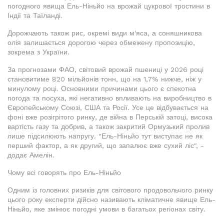
погодного явища Ель-Ніньйо на врожай цукрової тростини в
Індії та Таїланді.
Дорожчають також рис, окремі види м'яса, а соняшникова
олія залишається дорогою через обмежену пропозицію,
зокрема з України.
За прогнозами ФАО, світовий врожай пшениці у 2026 році
становитиме 820 мільйонів тонн, що на 1,7% нижче, ніж у
минулому році. Основними причинами цього є спекотна
погода та посуха, які негативно впливають на виробництво в
Європейському Союзі, США та Росії. Усе це відбувається на
фоні вже розігрітого ринку, де війна в Перській затоці, висока
вартість газу та добрив, а також закритий Ормузький пролив
лише підсилюють напругу. "Ель-Ніньйо тут виступає не як
перший фактор, а як другий, що запалює вже сухий ліс", -
додає Амелін.
Чому всі говорять про Ель-Ніньйо
Одним із головних ризиків для світового продовольчого ринку
цього року експерти дійсно називають кліматичне явище Ель-
Ніньйо, яке змінює погодні умови в багатьох регіонах світу.