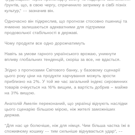
ґрунтів, що, в свою чергу, спричинило затримку в сівбі пізніх
культур," -- зазначив він.
Одночасно він підкреслив, що прогнози стосовно пшениці та
ячменю залишаються адекватними для підтримки
продовольчої стабільності в державі.
Чому продукти все одно дорожчатимуть
Навіть за умови гарного українського врожаю, уникнути
впливу глобальних тенденцій, скоріш за все, не вдасться.
Згідно з прогнозами Світового банку, у базовому сценарії
цього року ціни на продукти харчування можуть зрости
приблизно на 2%. У той же час загальний індекс сировинних
товарів очікується на 16% вищим, а вартість добрив – майже
на 31% вищою.
Анатолій Амелін переконаний, що українці відчують наслідки
цього сценарію більшою мірою, ніж жителі заможніших
держав.
"Для нас це болючіше, ніж для німця. Чим більша частка їжі в
споживчому кошику -- тим сильніше відчувається удар", --