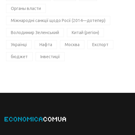
Органы власти
Міжнародні санкції щодо Росії (2014—дотепер)
Володимир Зеленський
Китай (регіон)
Українці
Нафта
Москва
Експорт
бюджет
Інвестиції
ECONOMICA
COMUA