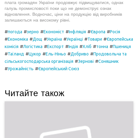
плата громадян України продовжує підвищуватися, однак
галузь промисловості поки що не демонструє ознак
відновлення. Водночас, ціни на продукцію від виробників
залишаються на високому рівні.
#
#
#
#
#
#
погода
зерно
Економіст
Інфляція
Європа
Росія
#
#
#
#
#
#
Економіка
Дощ
Україна
Українці
Товари
Європейська
#
#
#
#
#
#
комісія
Логістика
Експорт
Індія
Хліб
тонна
Пшениця
#
#
#
#
#
Таїланд
Цукор
Ель-Ніньо
Добриво
Продовольча та
#
#
сільськогосподарська організація
Зернові
Соняшник
#
#
Урожайність
Європейський Союз
Читайте також