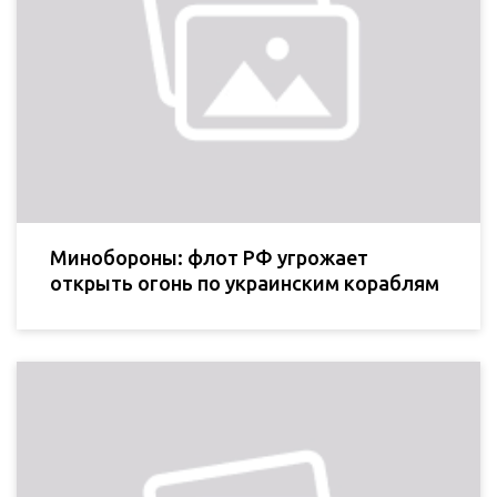
Минобороны: флот РФ угрожает
открыть огонь по украинским кораблям