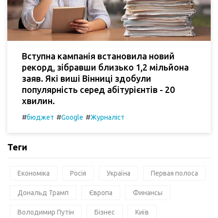
Вступна кампанія встановила новий
рекорд, зібравши близько 1,2 мільйона
заяв. Які виші Вінниці здобули
популярність серед абітурієнтів - 20
хвилин.
#
#
#
бюджет
Google
Журналіст
Теги
Економіка
Росія
Україна
Первая полоса
Дональд Трамп
Європа
Финансы
Володимир Путін
Бізнес
Київ