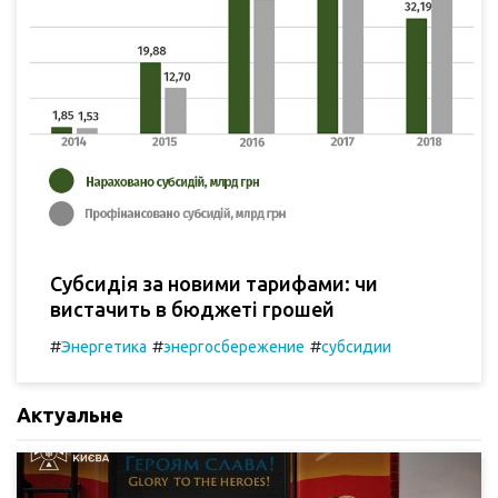
Субсидія за новими тарифами: чи
вистачить в бюджеті грошей
#
#
#
Энергетика
энергосбережение
субсидии
Актуальне