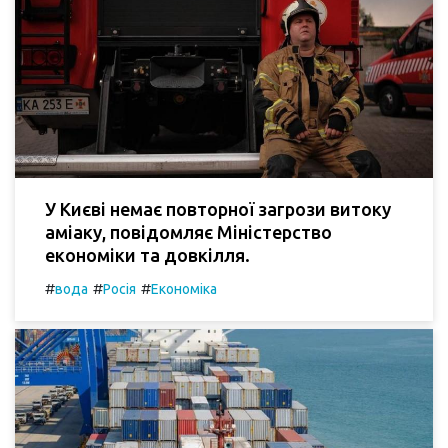
У Києві немає повторної загрози витоку
аміаку, повідомляє Міністерство
економіки та довкілля.
#
#
#
вода
Росія
Економіка