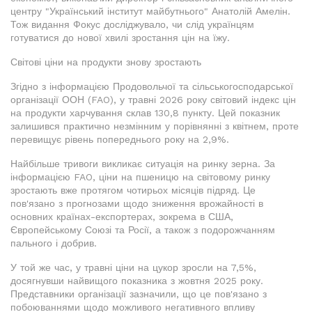
центру "Український інститут майбутнього" Анатолій Амелін.
Тож видання Фокус досліджувало, чи слід українцям
готуватися до нової хвилі зростання цін на їжу.
Світові ціни на продукти знову зростають
Згідно з інформацією Продовольчої та сільськогосподарської
організації ООН (FAO), у травні 2026 року світовий індекс цін
на продукти харчування склав 130,8 пункту. Цей показник
залишився практично незмінним у порівнянні з квітнем, проте
перевищує рівень попереднього року на 2,9%.
Найбільше тривоги викликає ситуація на ринку зерна. За
інформацією FAO, ціни на пшеницю на світовому ринку
зростають вже протягом чотирьох місяців підряд. Це
пов'язано з прогнозами щодо зниження врожайності в
основних країнах-експортерах, зокрема в США,
Європейському Союзі та Росії, а також з подорожчанням
пального і добрив.
У той же час, у травні ціни на цукор зросли на 7,5%,
досягнувши найвищого показника з жовтня 2025 року.
Представники організації зазначили, що це пов'язано з
побоюваннями щодо можливого негативного впливу