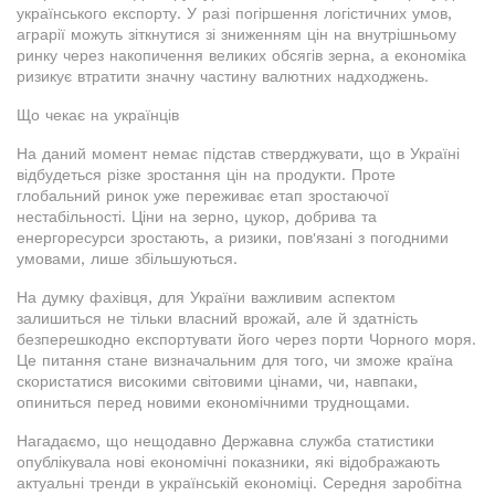
українського експорту. У разі погіршення логістичних умов,
аграрії можуть зіткнутися зі зниженням цін на внутрішньому
ринку через накопичення великих обсягів зерна, а економіка
ризикує втратити значну частину валютних надходжень.
Що чекає на українців
На даний момент немає підстав стверджувати, що в Україні
відбудеться різке зростання цін на продукти. Проте
глобальний ринок уже переживає етап зростаючої
нестабільності. Ціни на зерно, цукор, добрива та
енергоресурси зростають, а ризики, пов'язані з погодними
умовами, лише збільшуються.
На думку фахівця, для України важливим аспектом
залишиться не тільки власний врожай, але й здатність
безперешкодно експортувати його через порти Чорного моря.
Це питання стане визначальним для того, чи зможе країна
скористатися високими світовими цінами, чи, навпаки,
опиниться перед новими економічними труднощами.
Нагадаємо, що нещодавно Державна служба статистики
опублікувала нові економічні показники, які відображають
актуальні тренди в українській економіці. Середня заробітна