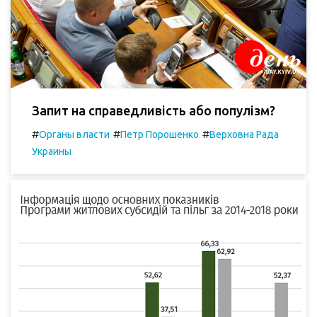
Запит на справедливість або популізм?
#
#
#
Органы власти
Петр Порошенко
Верховна Рада
Украины