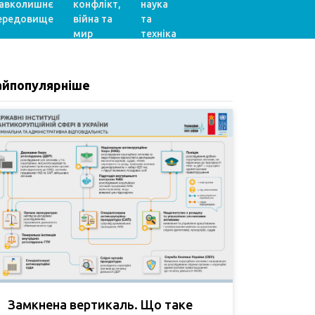
авколишнє
конфлікт,
наука
ередовище
війна та
та
мир
техніка
айпопулярніше
Замкнена вертикаль. Що таке