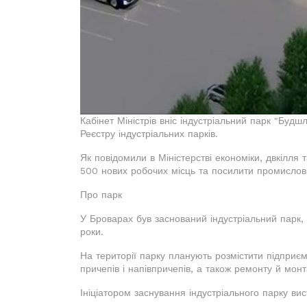
Кабінет Міністрів вніс індустріальний парк "Буд
Реєстру індустріальних парків.
Як повідомили в Міністерстві економіки, двкілля 
500 нових робочих місць та посилити промислови
Про парк
У Броварах був заснований індустріальний парк, я
роки.
На території парку планують розмістити підприєм
причепів і напівпричепів, а також ремонту й мон
Ініціатором заснування індустріального парку ви