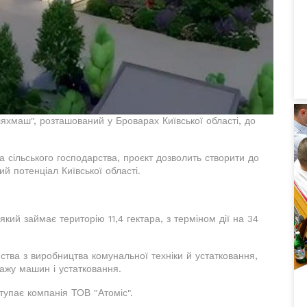
шляхмаш", розташований у Броварах Київської області, до
та сільського господарства, проєкт дозволить створити до
й потенціал Київської області.
кий займає територію 11,4 гектара, з терміном дії на 34
ства з виробництва комунальної техніки й устатковання,
тажу машин і устатковання.
ступає компанія ТОВ "Атоміс".