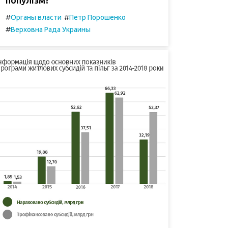
#
#
Органы власти
Петр Порошенко
#
Верховна Рада Украины