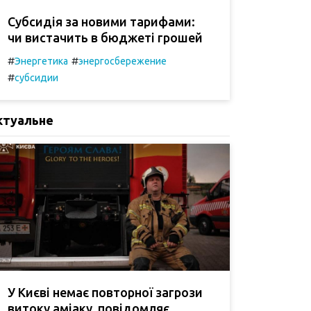
Субсидія за новими тарифами:
чи вистачить в бюджеті грошей
#
#
Энергетика
энергосбережение
#
субсидии
ктуальне
У Києві немає повторної загрози
витоку аміаку, повідомляє