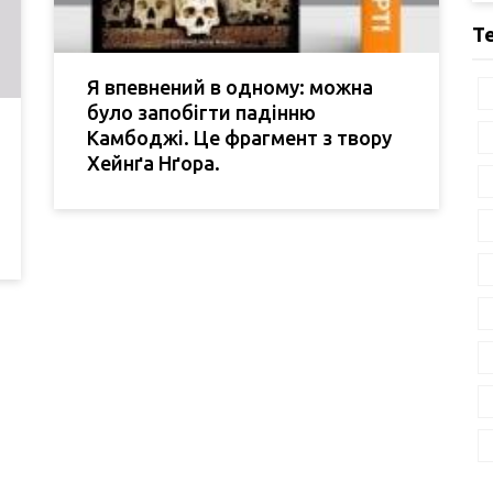
Т
Я впевнений в одному: можна
було запобігти падінню
Камбоджі. Це фрагмент з твору
Хейнґа Нґора.