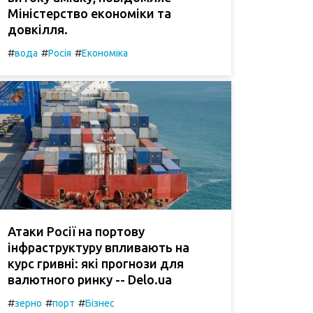
Міністерство економіки та
довкілля.
#
#
#
вода
Росія
Економіка
Атаки Росії на портову
інфраструктуру впливають на
курс гривні: які прогнози для
валютного ринку -- Delo.ua
#
#
#
зерно
порт
Бізнес