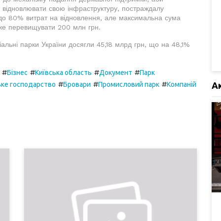
 відновлювати свою інфраструктуру, постраждалу
є до 80% витрат на відновлення, але максимальна сума
же перевищувати 200 млн грн.
іальні парки України досягли 45,18 млрд грн, що на 48,1%
#
#
#
#
Бізнес
Київська область
Документ
Парк
#
#
#
А
ьке господарство
Бровари
Промисловий парк
Компаній