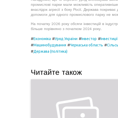
промислові парки мали можливість оперативніше
внаслідок агресії з боку Росії. Держава покрива
допомоги для одного промислового парку не мо
На початку 2026 року обсяги інвестицій в індустр
більше порівняно з початком 2024 року.
#
#
#
#
Економіка
Уряд України
Інвестор
Інвестиції
#
#
#
Машинобудування
Черкаська область
Сільс
#
Держава (політика)
Читайте також