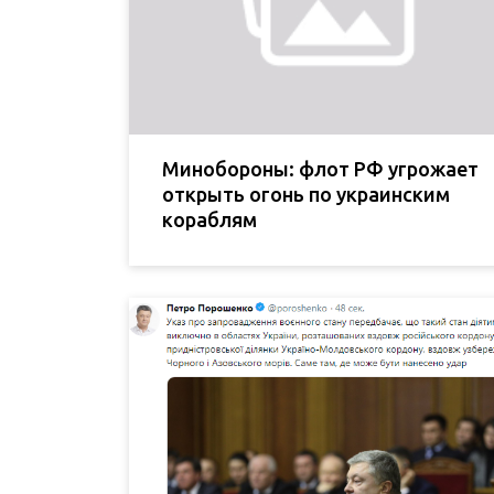
Минобороны: флот РФ угрожает
открыть огонь по украинским
кораблям