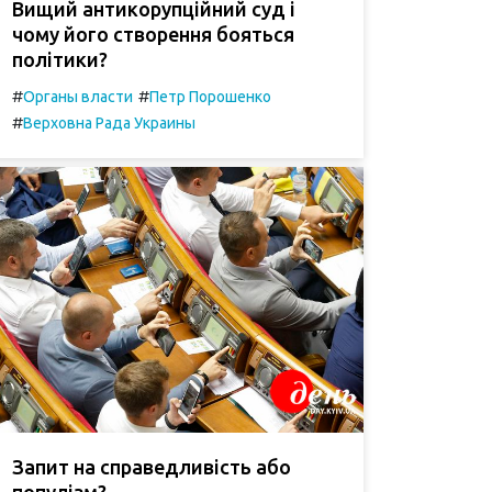
Вищий антикорупційний суд і
чому його створення бояться
політики?
#
#
Органы власти
Петр Порошенко
#
Верховна Рада Украины
Запит на справедливість або
популізм?