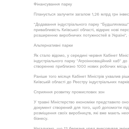
Фінансування парку
Планується залучити загалом 1,26 млрд грн інвес
"Додавання індустріального парку "Будшляхмаш" 
привабливість Київської області, відкриє нові п
розширенню виробничих потужностей в Україні", -
Альтернативні парки
Як стало відомо, у середині червня Кабінет Міні
індустріального парку "Агроінноваційний хаб" до
створенню приблизно 1000 нових робочих місць 
Раніше того місяця Кабінет Міністрів ухвалив рі
Київській області до Реєстру індустріальних парків
Сприяння розвитку промислових зон
У травні Міністерство економіки представило оно
документ створений для того, щоб допомогти пі
розміщення своїх виробництв, які вже мають необ
бізнесу.
Нагадуємо, що 13 березня уряд внесовував зміни