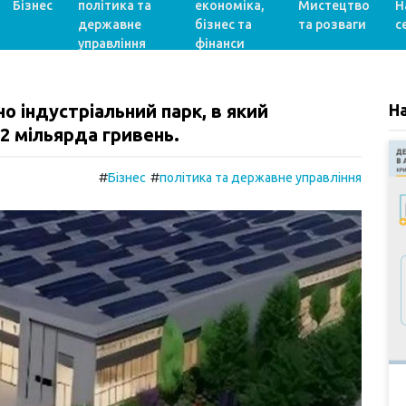
Бізнес
політика та
економіка,
Мистецтво
Н
державне
бізнес та
та розваги
с
управління
фінанси
но індустріальний парк, в який
Н
,2 мільярда гривень.
#
#
Бізнес
політика та державне управління