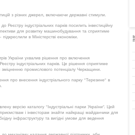
тицій з різних джерел, включаючи державні стимули.
до Реєстру індустріальних парків посилить інвестиційну
ерспективи для розвитку машинобудування та сприятиме
 підкреслили в Міністерстві економіки.
стрів України ухвалив рішення про включення
 Реєстру індустріальних парків. Це рішення сприятиме
і зміцненню промислового потенціалу Черкащини.
шення про внесення індустріального парку "Терезине" в
.
влену версію каталогу "Індустріальні парки України". Цей
дприємствам і інвесторам знайти найкращі майданчики для
хідну інфраструктуру та вигідні умови для ведення
 до механізму надання державної підтримки, аби