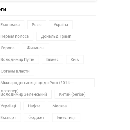
еги
Економіка
Росія
Україна
Первая полоса
Дональд Трамп
Європа
Финансы
Володимир Путін
Бізнес
Київ
Органы власти
Міжнародні санкції щодо Росії (2014—
дотепер)
Володимир Зеленський
Китай (регіон)
Українці
Нафта
Москва
Експорт
бюджет
Інвестиції