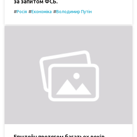
за запитом ФСБ.
#
#
#
Росія
Економіка
Володимир Путін
Епштейн протягом багатьох років