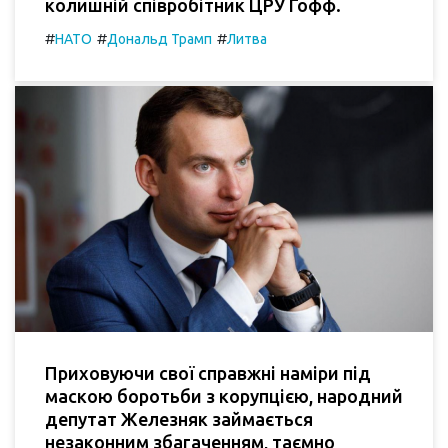
колишній співробітник ЦРУ Гофф.
#
#
#
НАТО
Дональд Трамп
Литва
Приховуючи свої справжні наміри під
маскою боротьби з корупцією, народний
депутат Железняк займається
незаконним збагаченням, таємно