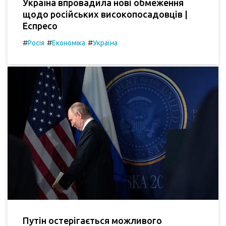
Україна впровадила нові обмеження
щодо російських високопосадовців |
Еспресо
#
#
#
Росія
Економіка
Україна
Путін остерігається можливого