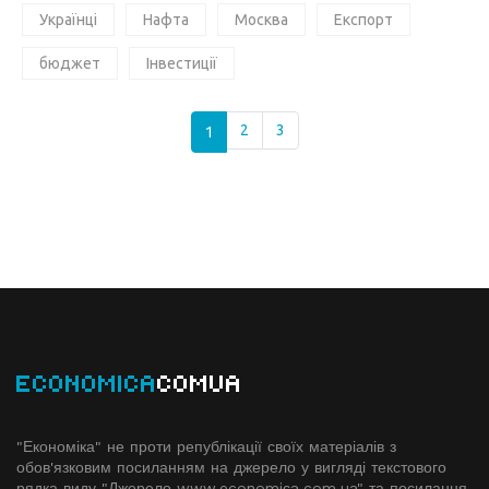
Українці
Нафта
Москва
Експорт
бюджет
Інвестиції
1
2
3
ECONOMICA
COMUA
"Економіка" не проти републікації своїх матеріалів з
обов'язковим посиланням на джерело у вигляді текстового
рядка виду "Джерело www.economiсa.com.ua" та посилання