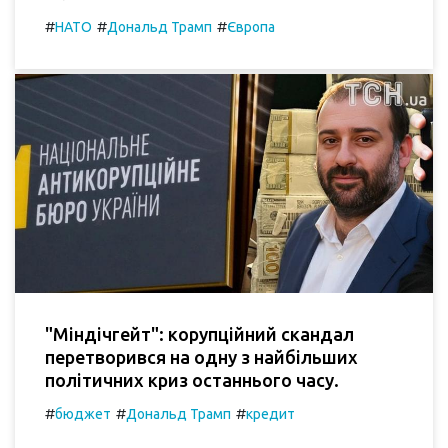
#
#
#
НАТО
Дональд Трамп
Європа
"Міндічгейт": корупційний скандал
перетворився на одну з найбільших
політичних криз останнього часу.
#
#
#
бюджет
Дональд Трамп
кредит