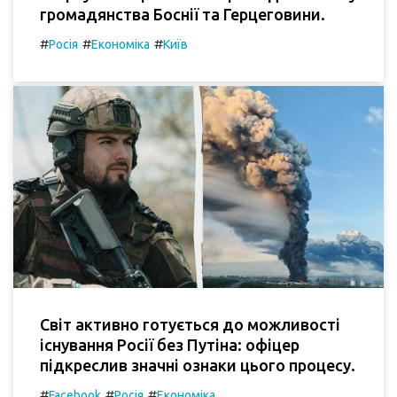
громадянства Боснії та Герцеговини.
#
#
#
Росія
Економіка
Київ
Світ активно готується до можливості
існування Росії без Путіна: офіцер
підкреслив значні ознаки цього процесу.
#
#
#
Facebook
Росія
Економіка