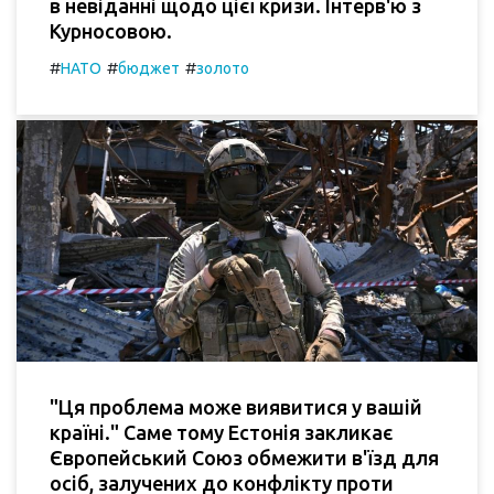
в невіданні щодо цієї кризи. Інтерв'ю з
Курносовою.
#
#
#
НАТО
бюджет
золото
"Ця проблема може виявитися у вашій
країні." Саме тому Естонія закликає
Європейський Союз обмежити в'їзд для
осіб, залучених до конфлікту проти