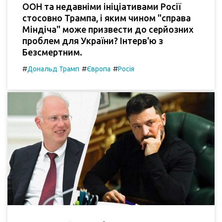
ООН та недавніми ініціативами Росії
стосовно Трампа, і яким чином "справа
Міндіча" може призвести до серйозних
проблем для України? Інтерв'ю з
Безсмертним.
#
#
#
Дональд Трамп
Європа
Росія