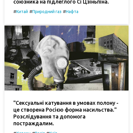
союзника на підлеглого Сі Цзіньпіна.
#
#
#
Китай
Природний газ
Нафта
"Сексуальні катування в умовах полону -
це створена Росією форма насильства."
Розслідування та допомога
постраждалим.