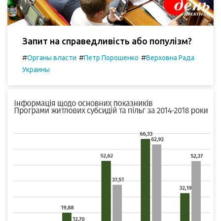
Запит на справедливість або популізм?
#
#
#
Органы власти
Петр Порошенко
Верховна Рада
Украины