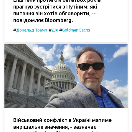
прагнув зустрітися з Путіним: які
питання він хотів обговорити, --
повідомляє Bloomberg.
#
#
#
Дональд Трамп
Дія
Goldman Sachs
Військовий конфлікт в Україні матиме
вирішальне значення, - зазначає