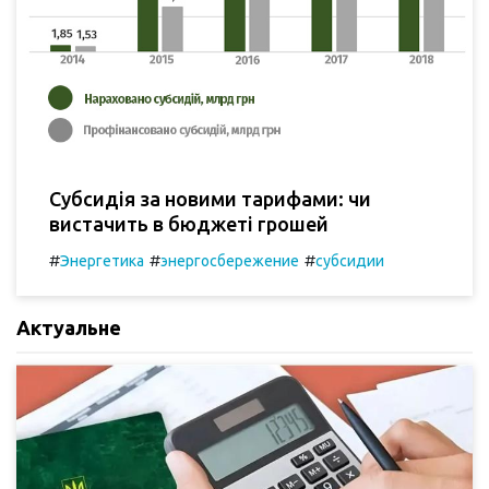
Субсидія за новими тарифами: чи
вистачить в бюджеті грошей
#
#
#
Энергетика
энергосбережение
субсидии
Актуальне