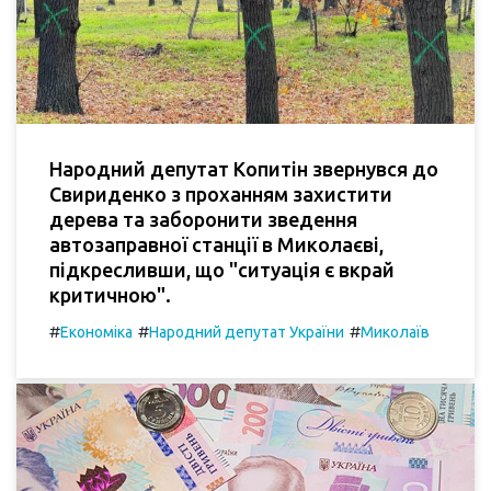
Народний депутат Копитін звернувся до
Свириденко з проханням захистити
дерева та заборонити зведення
автозаправної станції в Миколаєві,
підкресливши, що "ситуація є вкрай
критичною".
#
#
#
Економіка
Народний депутат України
Миколаїв