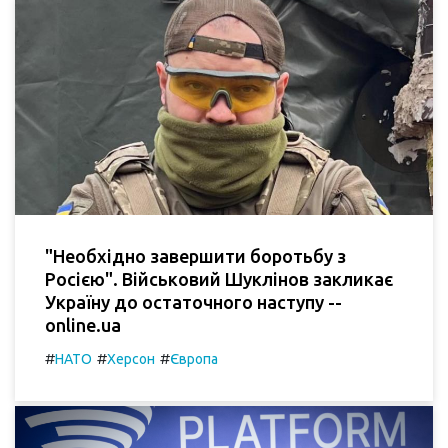
"Необхідно завершити боротьбу з
Росією". Військовий Шуклінов закликає
Україну до остаточного наступу --
online.ua
#
#
#
НАТО
Херсон
Європа