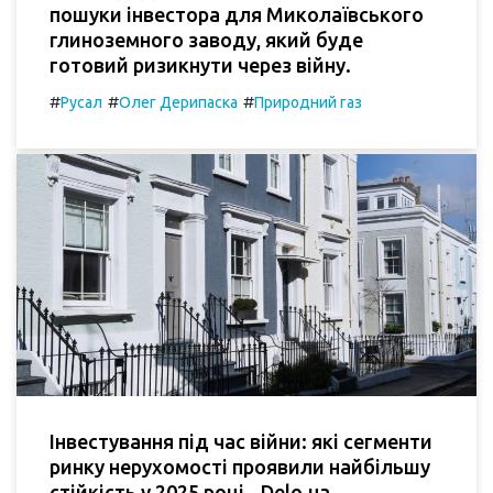
пошуки інвестора для Миколаївського
глиноземного заводу, який буде
готовий ризикнути через війну.
#
#
#
Русал
Олег Дерипаска
Природний газ
Інвестування під час війни: які сегменти
ринку нерухомості проявили найбільшу
стійкість у 2025 році - Delo.ua