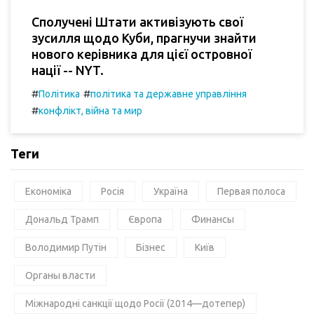
Сполучені Штати активізують свої
зусилля щодо Куби, прагнучи знайти
нового керівника для цієї островної
нації -- NYT.
#
#
Політика
політика та державне управління
#
конфлікт, війна та мир
Теги
Економіка
Росія
Україна
Первая полоса
Дональд Трамп
Європа
Финансы
Володимир Путін
Бізнес
Київ
Органы власти
Міжнародні санкції щодо Росії (2014—дотепер)