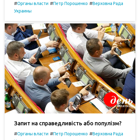
#
#
#
Органы власти
Петр Порошенко
Верховна Рада
Украины
Запит на справедливість або популізм?
#
#
#
Органы власти
Петр Порошенко
Верховна Рада