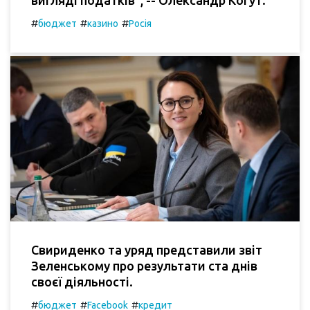
вигляді податків", -- Олександр Когут.
#
#
#
бюджет
казино
Росія
Свириденко та уряд представили звіт
Зеленському про результати ста днів
своєї діяльності.
#
#
#
бюджет
Facebook
кредит