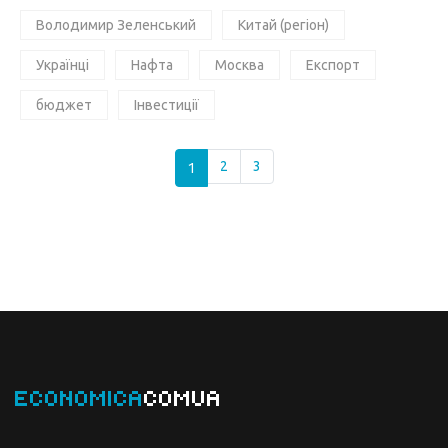
Володимир Зеленський
Китай (регіон)
Українці
Нафта
Москва
Експорт
бюджет
Інвестиції
1
2
3
ECONOMICA
COMUA