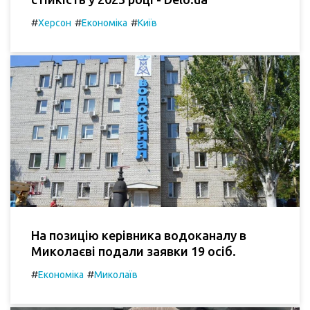
#
#
#
Херсон
Економіка
Київ
На позицію керівника водоканалу в
Миколаєві подали заявки 19 осіб.
#
#
Економіка
Миколаїв