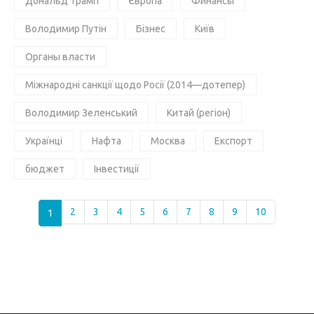
Дональд Трамп
Європа
Финансы
Володимир Путін
Бізнес
Київ
Органы власти
Міжнародні санкції щодо Росії (2014—дотепер)
Володимир Зеленський
Китай (регіон)
Українці
Нафта
Москва
Експорт
бюджет
Інвестиції
1
2
3
4
5
6
7
8
9
10