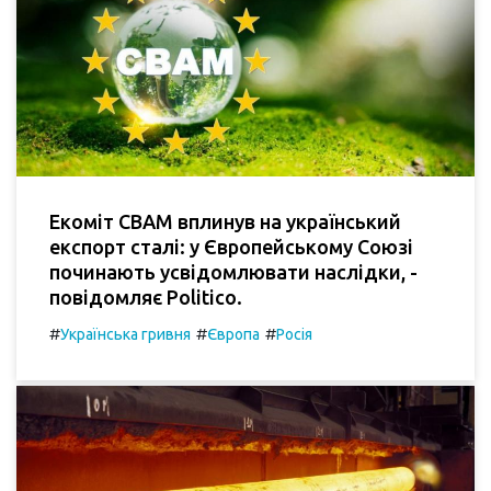
Екоміт CBAM вплинув на український
експорт сталі: у Європейському Союзі
починають усвідомлювати наслідки, -
повідомляє Politico.
#
#
#
Українська гривня
Європа
Росія