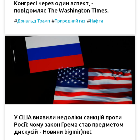
Конгресі через один аспект, -
повідомляє The Washington Times.
#
#
#
Дональд Трамп
Природний газ
Нафта
У США виявили недоліки санкцій проти
Росії: чому закон Грема став предметом
дискусій - Новини bigmir)net