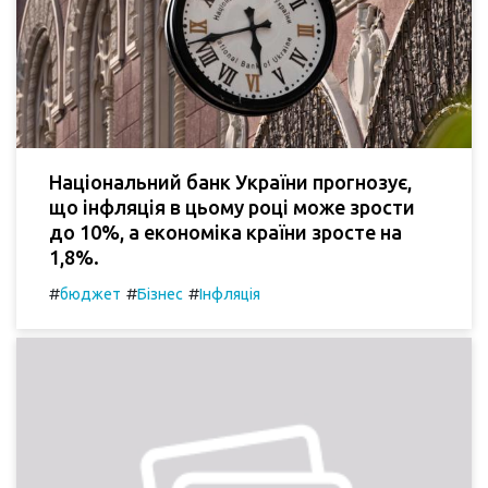
Національний банк України прогнозує,
що інфляція в цьому році може зрости
до 10%, а економіка країни зросте на
1,8%.
#
#
#
бюджет
Бізнес
Інфляція