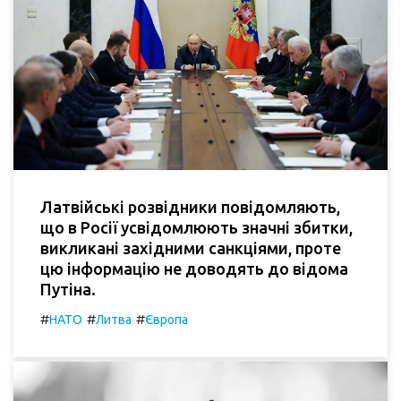
Латвійські розвідники повідомляють,
що в Росії усвідомлюють значні збитки,
викликані західними санкціями, проте
цю інформацію не доводять до відома
Путіна.
#
#
#
НАТО
Литва
Європа