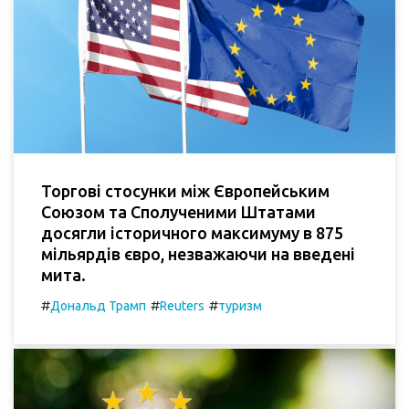
Торгові стосунки між Європейським
Союзом та Сполученими Штатами
досягли історичного максимуму в 875
мільярдів євро, незважаючи на введені
мита.
#
#
#
Дональд Трамп
Reuters
туризм