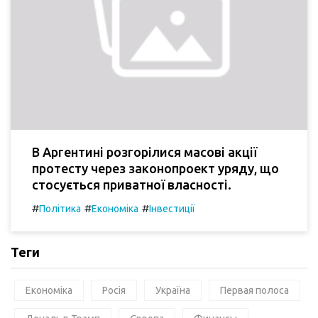
В Аргентині розгорілися масові акції
протесту через законопроект уряду, що
стосується приватної власності.
#
#
#
Політика
Економіка
Інвестиції
Теги
Економіка
Росія
Україна
Первая полоса