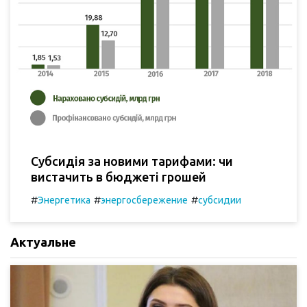
Субсидія за новими тарифами: чи
вистачить в бюджеті грошей
#
#
#
Энергетика
энергосбережение
субсидии
Актуальне