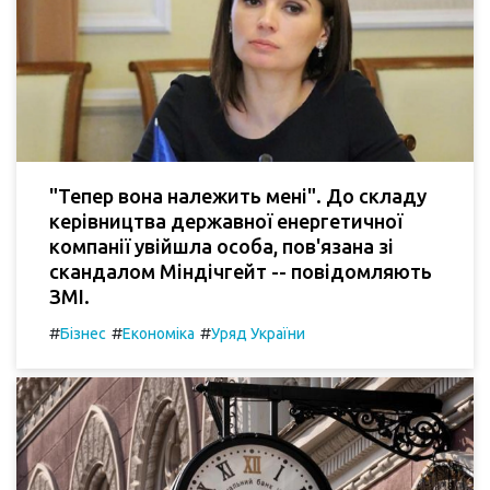
"Тепер вона належить мені". До складу
керівництва державної енергетичної
компанії увійшла особа, пов'язана зі
скандалом Міндічгейт -- повідомляють
ЗМІ.
#
#
#
Бізнес
Економіка
Уряд України