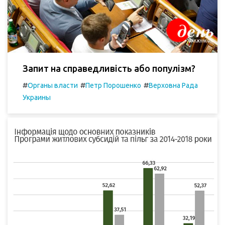
Запит на справедливість або популізм?
#
#
#
Органы власти
Петр Порошенко
Верховна Рада
Украины