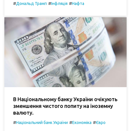
#
#
#
Дональд Трамп
Інфляція
Нафта
В Національному банку України очікують
зменшення чистого попиту на іноземну
валюту.
#
#
#
Національний банк України
Економіка
Євро