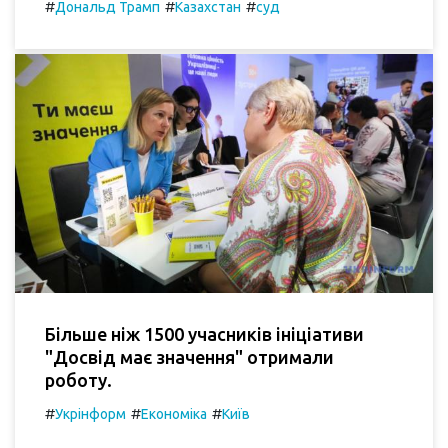
#
#
#
Дональд Трамп
Казахстан
суд
Більше ніж 1500 учасників ініціативи
"Досвід має значення" отримали
роботу.
#
#
#
Укрінформ
Економіка
Київ