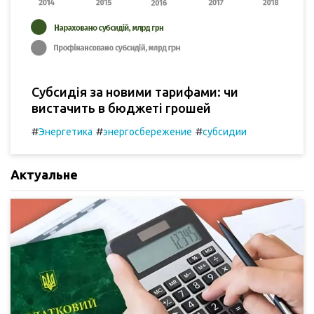
Субсидія за новими тарифами: чи
вистачить в бюджеті грошей
#
#
#
Энергетика
энергосбережение
субсидии
Актуальне