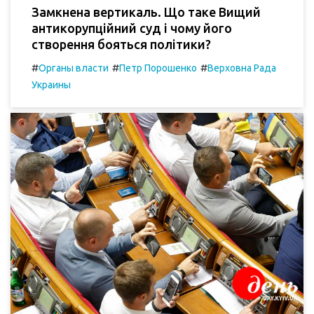
Замкнена вертикаль. Що таке Вищий
антикорупційний суд і чому його
створення бояться політики?
#
#
#
Органы власти
Петр Порошенко
Верховна Рада
Украины