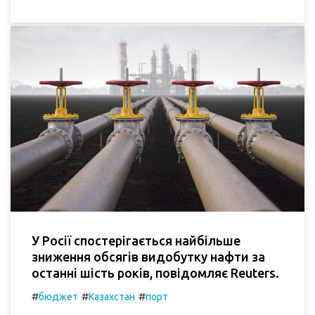
У Росії спостерігається найбільше
зниження обсягів видобутку нафти за
останні шість років, повідомляє Reuters.
#
#
#
бюджет
Казахстан
порт