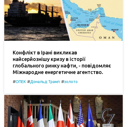
Конфлікт в Ірані викликав
найсерйознішу кризу в історії
глобального ринку нафти, - повідомляє
Міжнародне енергетичне агентство.
#
#
#
ОПЕК
Дональд Трамп
золото