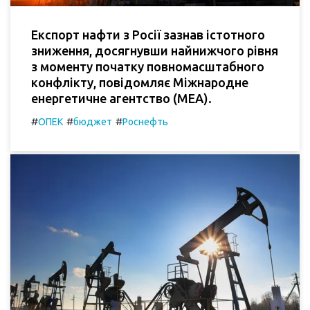
Експорт нафти з Росії зазнав істотного
зниження, досягнувши найнижчого рівня
з моменту початку повномасштабного
конфлікту, повідомляє Міжнародне
енергетичне агентство (МЕА).
#
#
#
ОПЕК
бюджет
Роснефть