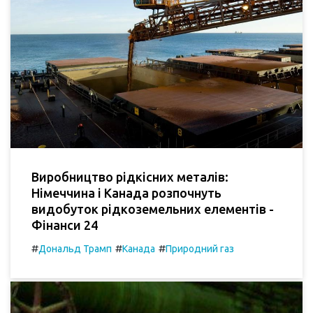
Виробництво рідкісних металів:
Німеччина і Канада розпочнуть
видобуток рідкоземельних елементів -
Фінанси 24
#
#
#
Дональд Трамп
Канада
Природний газ