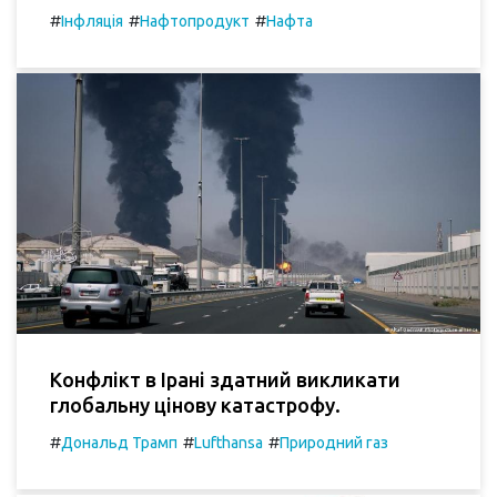
#
#
#
Інфляція
Нафтопродукт
Нафта
Конфлікт в Ірані здатний викликати
глобальну цінову катастрофу.
#
#
#
Дональд Трамп
Lufthansa
Природний газ