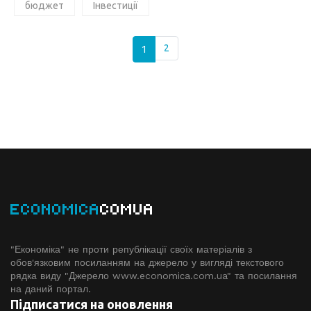
бюджет
Інвестиції
1
2
ECONOMICA
COMUA
"Економіка" не проти републікації своїх матеріалів з
обов'язковим посиланням на джерело у вигляді текстового
рядка виду "Джерело www.economiсa.com.ua" та посилання
на даний портал.
Підписатися на оновлення