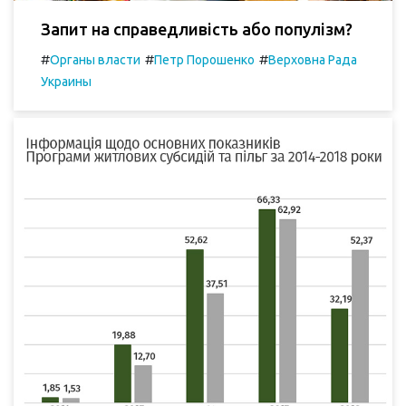
Запит на справедливість або популізм?
#
#
#
Органы власти
Петр Порошенко
Верховна Рада
Украины