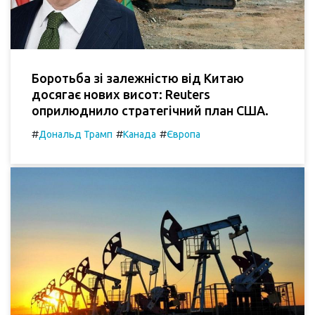
Боротьба зі залежністю від Китаю
досягає нових висот: Reuters
оприлюднило стратегічний план США.
#
#
#
Дональд Трамп
Канада
Європа