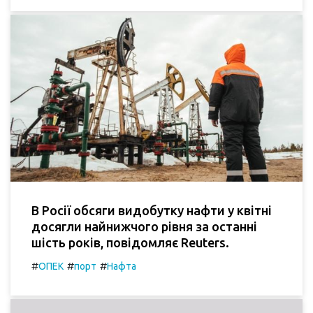
В Росії обсяги видобутку нафти у квітні
досягли найнижчого рівня за останні
шість років, повідомляє Reuters.
#
#
#
ОПЕК
порт
Нафта