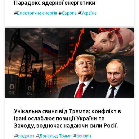
Парадокс ядерної енергетики
#
#
#
Електрична енергія
Європа
Україна
Унікальна свиня від Трампа: конфлікт в
Ірані ослаблює позиції України та
Заходу, водночас надаючи сили Росії.
#
#
#
бюджет
Дональд Трамп
бензин