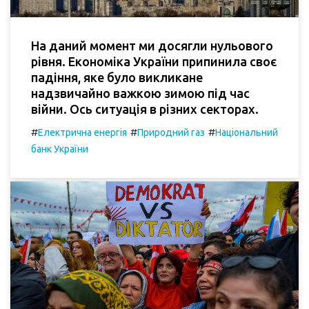
На даний момент ми досягли нульового
рівня. Економіка України припинила своє
падіння, яке було викликане
надзвичайно важкою зимою під час
війни. Ось ситуація в різних секторах.
#
#
#
Електрична енергія
Природний газ
Національний
банк України