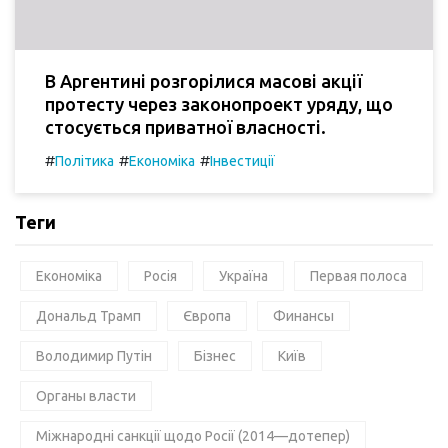
В Аргентині розгорілися масові акції
протесту через законопроект уряду, що
стосується приватної власності.
#
#
#
Політика
Економіка
Інвестиції
Теги
Економіка
Росія
Україна
Первая полоса
Дональд Трамп
Європа
Финансы
Володимир Путін
Бізнес
Київ
Органы власти
Міжнародні санкції щодо Росії (2014—дотепер)