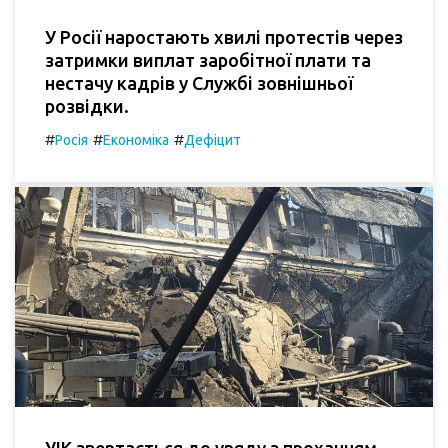
У Росії наростають хвилі протестів через
затримки виплат заробітної плати та
нестачу кадрів у Службі зовнішньої
розвідки.
#
#
#
Росія
Економіка
Дефіцит
УІК звертається до уряду з проханням