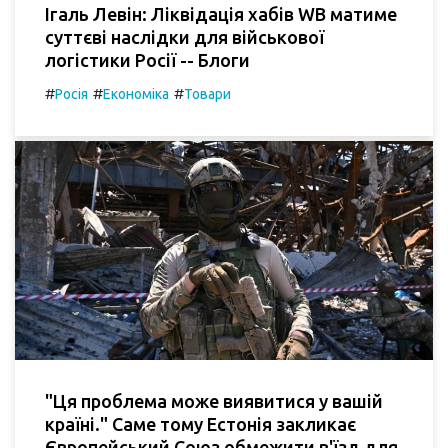
Ігаль Левін: Ліквідація хабів WB матиме
суттєві наслідки для військової
логістики Росії -- Блоги
#
#
#
Росія
Економіка
Товари
"Ця проблема може виявитися у вашій
країні." Саме тому Естонія закликає
Європейський Союз обмежити в'їзд для