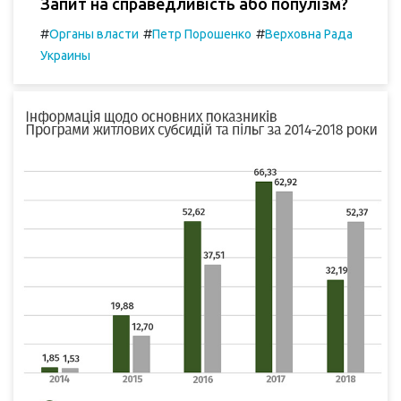
Запит на справедливість або популізм?
#
#
#
Органы власти
Петр Порошенко
Верховна Рада
Украины