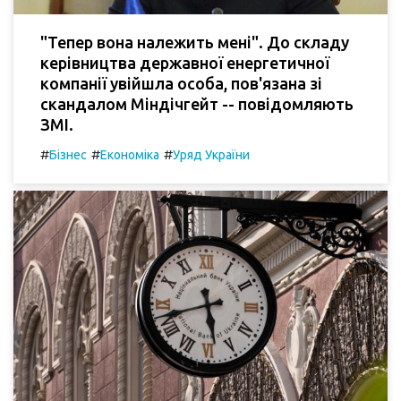
"Тепер вона належить мені". До складу
керівництва державної енергетичної
компанії увійшла особа, пов'язана зі
скандалом Міндічгейт -- повідомляють
ЗМІ.
#
#
#
Бізнес
Економіка
Уряд України