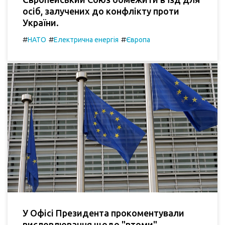
осіб, залучених до конфлікту проти
України.
#
#
#
НАТО
Електрична енергія
Європа
У Офісі Президента прокоментували
висловлювання щодо "втоми"