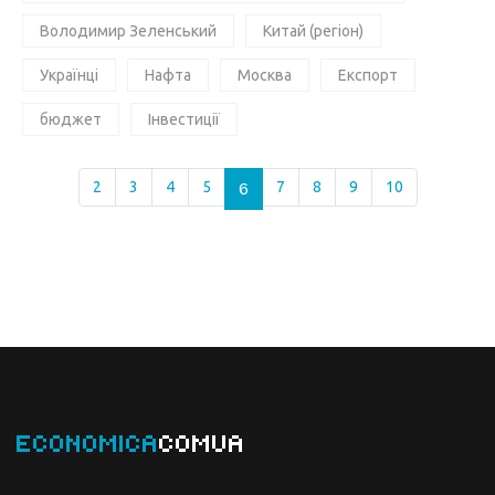
Володимир Зеленський
Китай (регіон)
Українці
Нафта
Москва
Експорт
бюджет
Інвестиції
2
3
4
5
6
7
8
9
10
ECONOMICA
COMUA