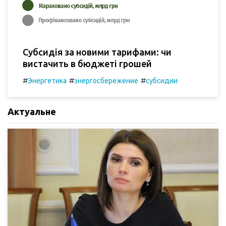
Субсидія за новими тарифами: чи
вистачить в бюджеті грошей
#
#
#
Энергетика
энергосбережение
субсидии
Актуальне