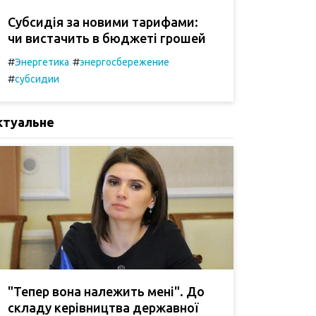
Субсидія за новими тарифами:
чи вистачить в бюджеті грошей
#
#
Энергетика
энергосбережение
#
субсидии
ктуальне
"Тепер вона належить мені". До
складу керівництва державної