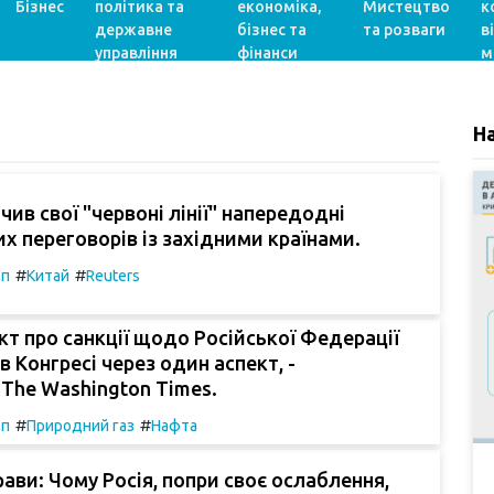
Бізнес
політика та
економіка,
Мистецтво
к
державне
бізнес та
та розваги
в
управління
фінанси
м
Н
чив свої "червоні лінії" напередодні
х переговорів із західними країнами.
#
#
мп
Китай
Reuters
т про санкції щодо Російської Федерації
в Конгресі через один аспект, -
The Washington Times.
#
#
мп
Природний газ
Нафта
рави: Чому Росія, попри своє ослаблення,