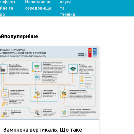
онфлікт,
Навколишнє
наука
ійна та
середовище
та
ир
техніка
айпопулярніше
Замкнена вертикаль. Що таке