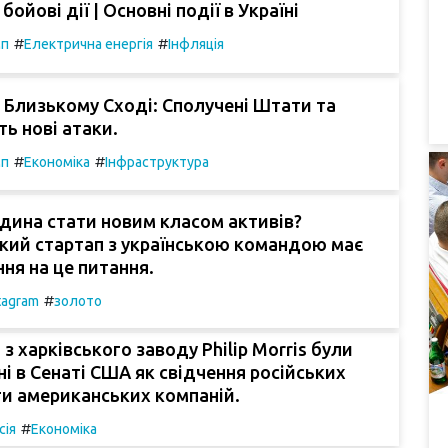
бойові дії | Основні події в Україні
#
#
мп
Електрична енергія
Інфляція
 Близькому Сході: Сполучені Штати та
ть нові атаки.
#
#
мп
Економіка
Інфраструктура
дина стати новим класом активів?
кий стартап з українською командою має
ння на це питання.
#
tagram
золото
з харківського заводу Philip Morris були
і в Сенаті США як свідчення російських
ти американських компаній.
#
сія
Економіка