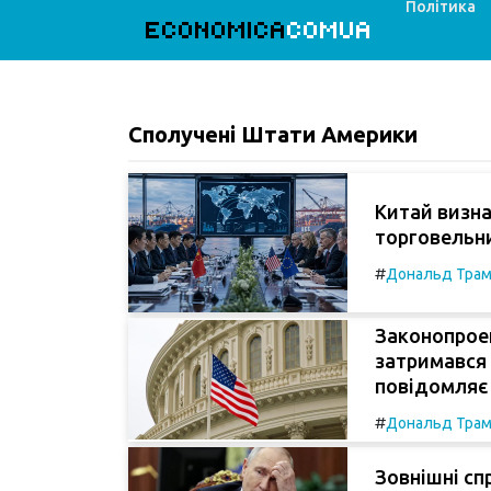
Політика
ECONOMICA
COMUA
Сполучені Штати Америки
Китай визна
торговельни
#
Дональд Тра
Законопроек
затримався 
повідомляє 
#
Дональд Тра
Зовнішні сп