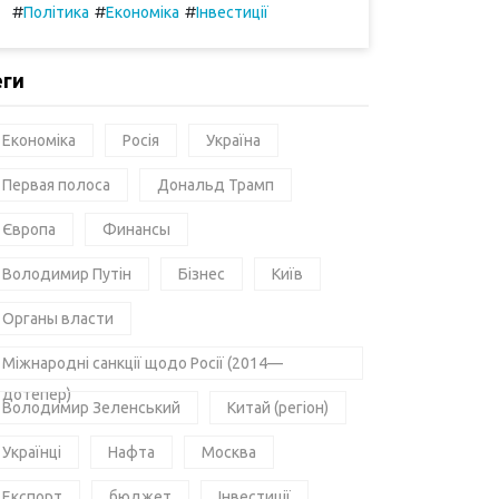
#
#
#
Політика
Економіка
Інвестиції
еги
Економіка
Росія
Україна
Первая полоса
Дональд Трамп
Європа
Финансы
Володимир Путін
Бізнес
Київ
Органы власти
Міжнародні санкції щодо Росії (2014—
дотепер)
Володимир Зеленський
Китай (регіон)
Українці
Нафта
Москва
Експорт
бюджет
Інвестиції