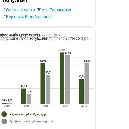
#
#
Органы власти
Петр Порошенко
#
Верховна Рада Украины