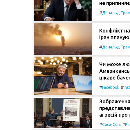
не припиняє 
#
Дональд Тра
Конфлікт на
Іран планую
#
Дональд Тра
Чи може лю
Американсь
цікаве баче
#
#
Facebook
Ins
Зображення 
представлен
агресій про
#
#
Coca-Cola
Ро