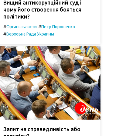
Вищий антикорупційний суд і
чому його створення бояться
політики?
#
#
Органы власти
Петр Порошенко
#
Верховна Рада Украины
Запит на справедливість або
популізм?