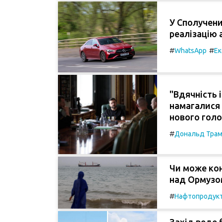
У Сполучени
реалізацію 
#
#
WhatsApp
Ек
"Вдячність 
намагалися 
нового гол
#
Дональд Тра
Чи може кон
над Ормузом
#
Нафтопродук
Захід веде 