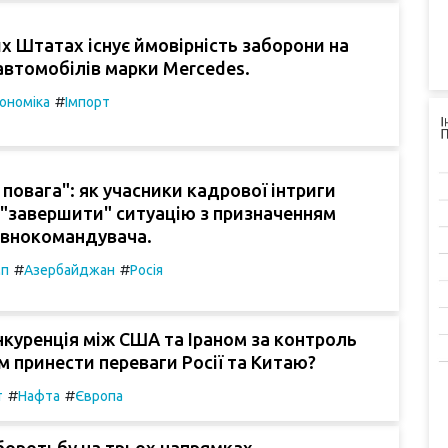
х Штатах існує ймовірність заборони на
автомобілів марки Mercedes.
#
ономіка
Імпорт
і повага": як учасники кадрової інтриги
"завершити" ситуацію з призначенням
овнокомандувача.
#
#
мп
Азербайджан
Росія
куренція між США та Іраном за контроль
 принести переваги Росії та Китаю?
#
#
т
Нафта
Європа
боротьбу на трьох напрямках,