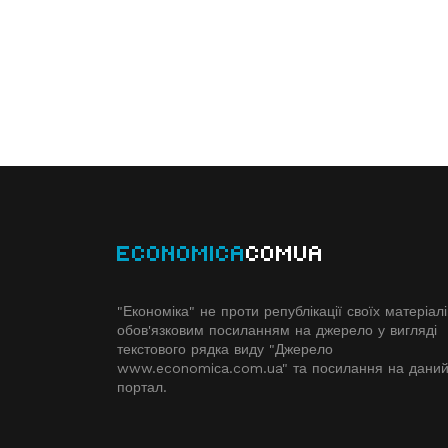
ECONOMICA
COMUA
"Економіка" не проти републікації своїх матеріалі
обов'язковим посиланням на джерело у вигляді
текстового рядка виду "Джерело
www.economiсa.com.ua" та посилання на дани
портал.