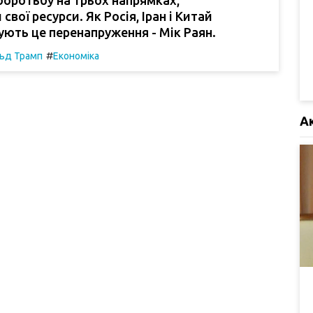
вої ресурси. Як Росія, Іран і Китай
ють це перенапруження - Мік Раян.
#
ьд Трамп
Економіка
А