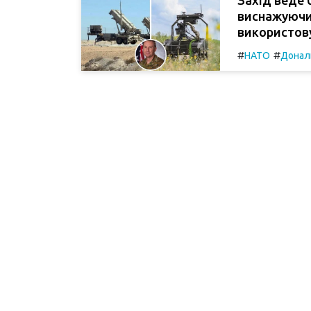
виснажуючи с
використову
#
#
НАТО
Донал