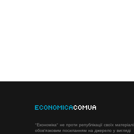
ECONOMICA
COMUA
"Економіка" не проти републікації своїх матеріалі
обов'язковим посиланням на джерело у вигляді