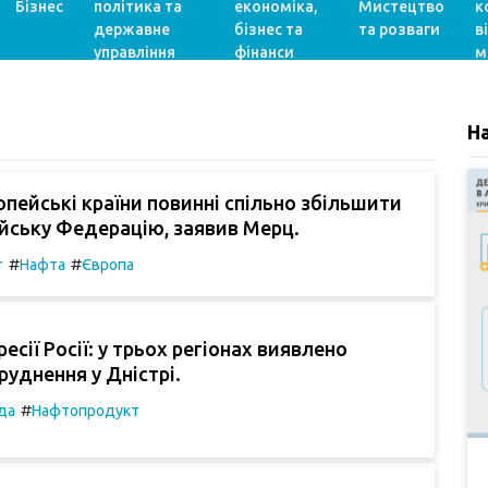
Бізнес
політика та
економіка,
Мистецтво
к
державне
бізнес та
та розваги
в
управління
фінанси
м
Н
пейські країни повинні спільно збільшити
ійську Федерацію, заявив Мерц.
#
#
т
Нафта
Європа
есії Росії: у трьох регіонах виявлено
руднення у Дністрі.
#
да
Нафтопродукт