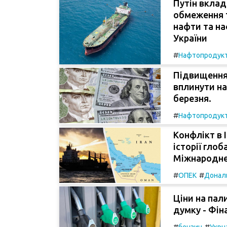
Путін вклад
обмеження т
нафти та на
України
#
Нафтопродук
Підвищення 
вплинути на
березня.
#
Нафтопродук
Конфлікт в 
історії гло
Міжнародне
#
#
ОПЕК
Донал
Ціни на пал
думку - Фін
#
#