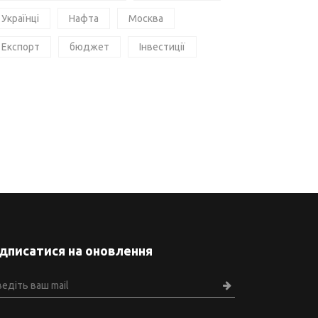
Українці
Нафта
Москва
Експорт
бюджет
Інвестиції
ідписатися на оновлення