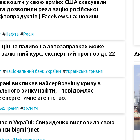
ає кошти у свою армію: США скасували
а дозволили реалізацію російської
фтопродуктів | FaceNews.ua: новини
#
#
т
Нафта
Росія
цін на паливо на автозаправках може
 валютний курс: експертний прогноз до 22
А
#
#
т
Національний банк України
Українська гривня
Ірані викликав найсерйознішу кризу в
бального ринку нафти, - повідомляє
 енергетичне агентство.
#
ьд Трамп
золото
иво в Україні: Свириденко висловила свою
анси bigmir)net
#