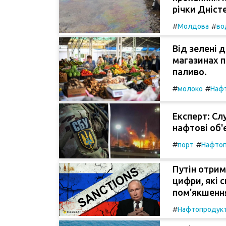
річки Дністе
#
#
Молдова
во
Від зелені д
магазинах п
паливо.
#
#
молоко
Наф
Експерт: Сл
нафтові об'є
#
#
порт
Нафто
Путін отрим
цифри, які 
пом'якшення
#
Нафтопродук