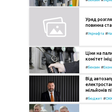
бензин
Укрн
Уряд розгля
повинна ста
#
#
Укрнафта
На
Ціни на пал
комітет іні
#
#
бензин
Екон
Від автозап
електростан
мільйонів пі
#
#
бюджет
ОК