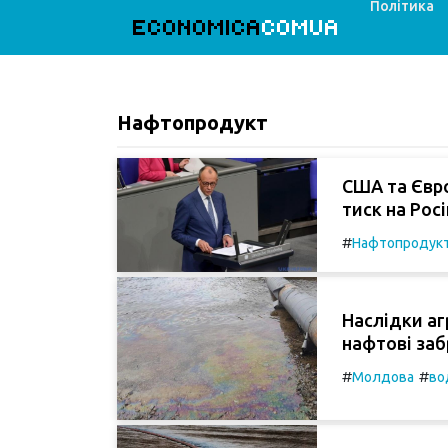
Політика
ECONOMICA
COMUA
Нафтопродукт
США та Євро
тиск на Рос
#
Нафтопродук
Наслідки агр
нафтові заб
#
#
Молдова
во