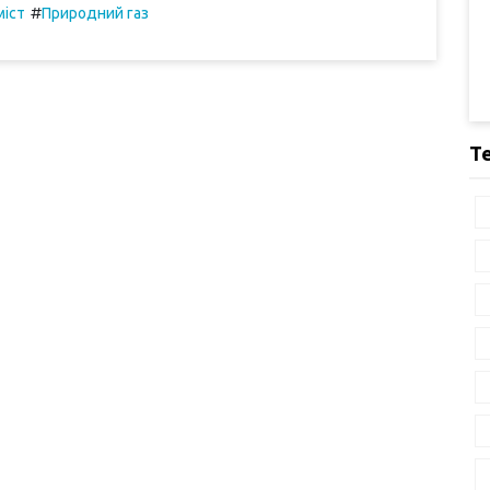
#
міст
Природний газ
Т