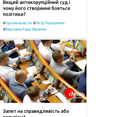
Вищий антикорупційний суд і
чому його створення бояться
політики?
#
#
Органы власти
Петр Порошенко
#
Верховна Рада Украины
Запит на справедливість або
популізм?