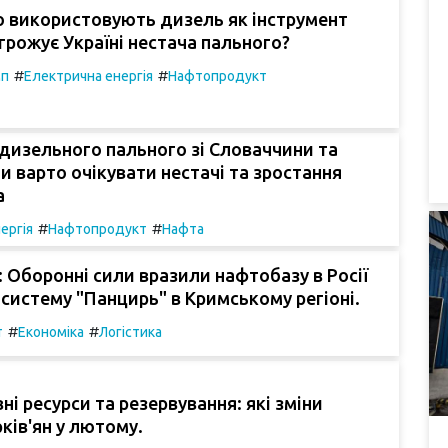
о використовують дизель як інструмент
агрожує Україні нестача пального?
#
#
мп
Електрична енергія
Нафтопродукт
 дизельного пального зі Словаччини та
и варто очікувати нестачі та зростання
a
#
#
ергія
Нафтопродукт
Нафта
: Оборонні сили вразили нафтобазу в Росії
систему "Панцирь" в Кримському регіоні.
#
#
т
Економіка
Логістика
ні ресурси та резервування: які зміни
ків'ян у лютому.