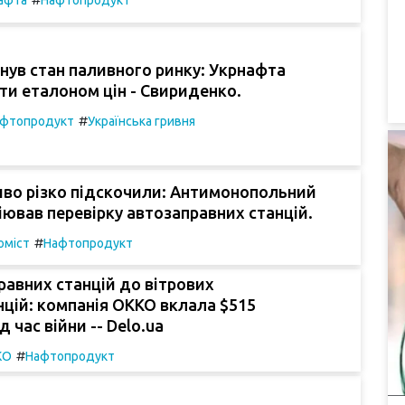
афта
Нафтопродукт
нув стан паливного ринку: Укрнафта
ти еталоном цін - Свириденко.
#
фтопродукт
Українська гривня
иво різко підскочили: Антимонопольний
ціював перевірку автозаправних станцій.
#
оміст
Нафтопродукт
равних станцій до вітрових
цій: компанія ОККО вклала $515
д час війни -- Delo.ua
#
КО
Нафтопродукт