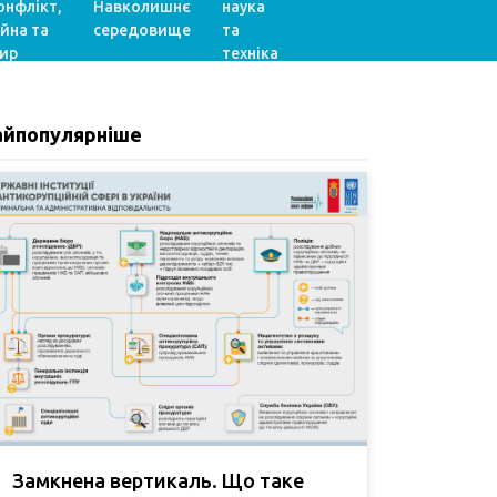
онфлікт,
Навколишнє
наука
ійна та
середовище
та
ир
техніка
айпопулярніше
Замкнена вертикаль. Що таке