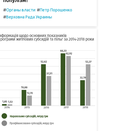
#
#
Органы власти
Петр Порошенко
#
Верховна Рада Украины