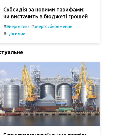
Субсидія за новими тарифами:
чи вистачить в бюджеті грошей
#
#
Энергетика
энергосбережение
#
субсидии
ктуальне
Блокування українських портів: