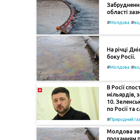
Забруднення 
області заз
#
#
Молдова
во
На річці Дні
боку Росії.
#
#
Молдова
во
В Росії спос
мільярдів, 
10. Зеленсь
по Росії та с
#
Природний га
Молдова зв
проханням п