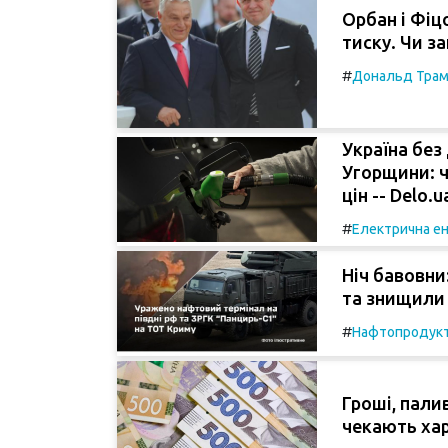
Орбан і Фіц
тиску. Чи з
#
Дональд Тра
Україна без
Угорщини: ч
цін -- Delo.u
#
Електрична ен
Ніч бавовни
та знищили 
#
Нафтопродук
Гроші, палив
чекають хар