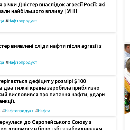
річки Дністер внаслідок агресії Росії: які
нали найбільшого впливу | УНН
#
да
Нафтопродукт
стер виявлені сліди нафти після agresії з
#
да
Нафтопродукт
терігається дефіцит у розмірі $100
за два тижні країна заробила приблизно
кий висловився про питання нафти, удари
анкції.
#
#
з
Нафтопродукт
Нафта
ернулася до Європейського Союзу з
ро допомогу в боротьбі з забрудненням