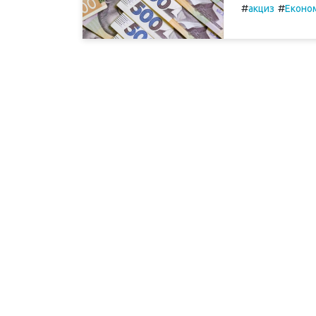
#
#
акциз
Еконо