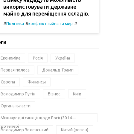
використовувати державне
майно для переміщення складів.
#
#
#
Політика
конфлікт, війна та мир
еги
Економіка
Росія
Україна
Первая полоса
Дональд Трамп
Європа
Финансы
Володимир Путін
Бізнес
Київ
Органы власти
Міжнародні санкції щодо Росії (2014—
дотепер)
Володимир Зеленський
Китай (регіон)