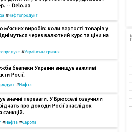
р. -- Delo.ua
#
да
Нафтопродукт
о м'ясних виробів: коли вартості товарів у
іднімуться через валютний курс та ціни на
#
топродукт
Українська гривня
ужба безпеки України знищує важливі
кти Росії.
#
продукт
Нафта
ує значні переваги. У Брюсселі озвучили
свідчать про доходи Росії внаслідок
 санкцій.
#
#
т
Нафта
Європа