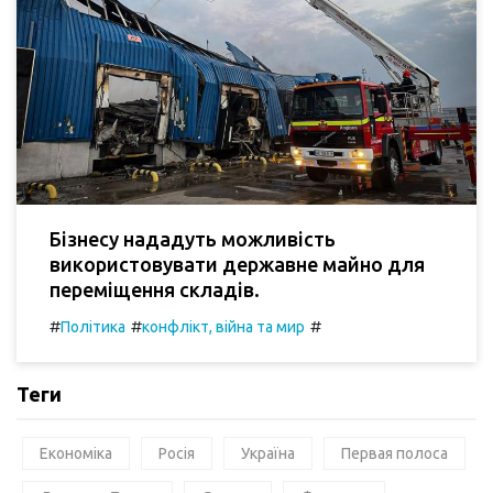
Бізнесу нададуть можливість
використовувати державне майно для
переміщення складів.
#
#
#
Політика
конфлікт, війна та мир
Теги
Економіка
Росія
Україна
Первая полоса