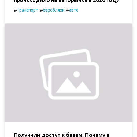
#
#
#
Транспорт
евробляхи
авто
Получили доступ к базам. Почему в