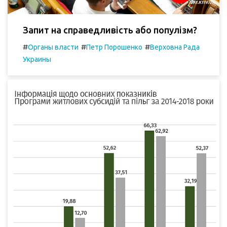
Запит на справедливість або популізм?
#
#
#
Органы власти
Петр Порошенко
Верховна Рада
Украины