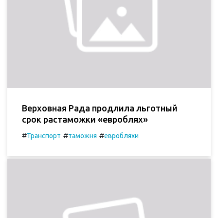
Верховная Рада продлила льготный
срок растаможки «евроблях»
#
#
#
Транспорт
таможня
евробляхи