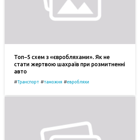
Топ−5 схем з «євробляхами». Як не
стати жертвою шахраїв при розмитненні
авто
#
#
#
Транспорт
таможня
евробляхи