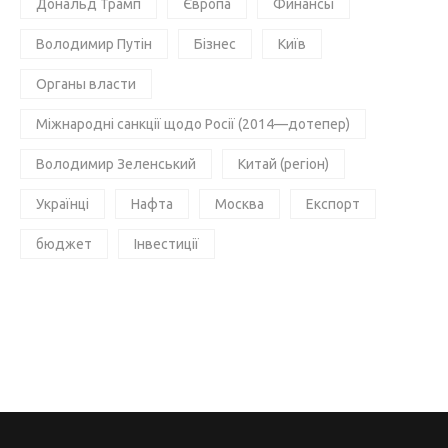
Дональд Трамп
Європа
Финансы
Володимир Путін
Бізнес
Київ
Органы власти
Міжнародні санкції щодо Росії (2014—дотепер)
Володимир Зеленський
Китай (регіон)
Українці
Нафта
Москва
Експорт
бюджет
Інвестиції