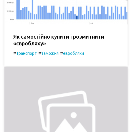
Як самостійно купити і розмитнити
«євробляху»
#
#
#
Транспорт
таможня
евробляхи