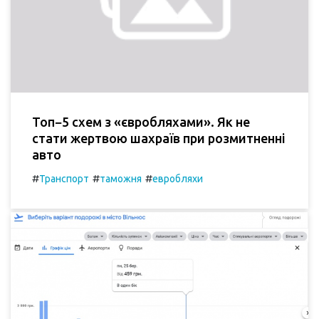
Топ−5 схем з «євробляхами». Як не
стати жертвою шахраїв при розмитненні
авто
#
#
#
Транспорт
таможня
евробляхи