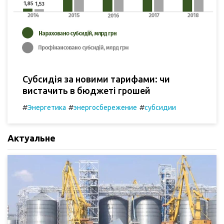
Субсидія за новими тарифами: чи
вистачить в бюджеті грошей
#
#
#
Энергетика
энергосбережение
субсидии
Актуальне