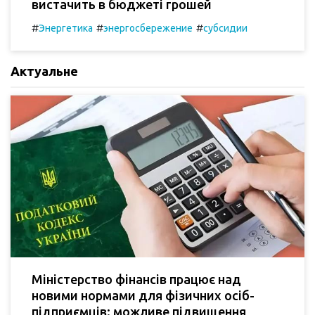
вистачить в бюджеті грошей
#
#
#
Энергетика
энергосбережение
субсидии
Актуальне
Міністерство фінансів працює над
новими нормами для фізичних осіб-
підприємців: можливе підвищення