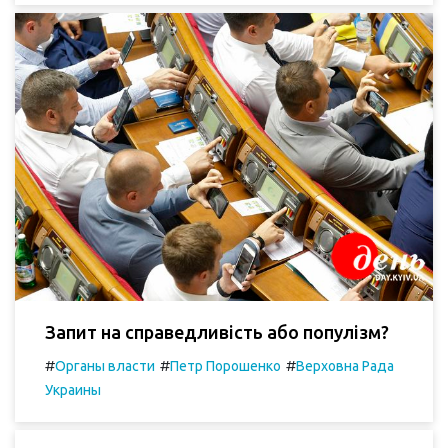
Запит на справедливість або популізм?
#
#
#
Органы власти
Петр Порошенко
Верховна Рада
Украины