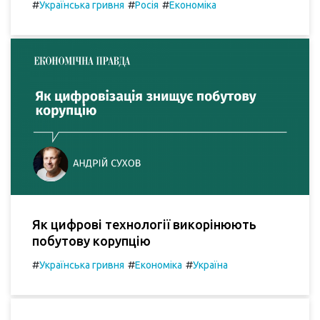
#
#
#
Українська гривня
Росія
Економіка
Як цифрові технології викорінюють
побутову корупцію
#
#
#
Українська гривня
Економіка
Україна