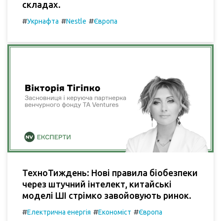
складах.
#
#
#
Укрнафта
Nestle
Європа
ТехноТиждень: Нові правила біобезпеки
через штучний інтелект, китайські
моделі ШІ стрімко завойовують ринок.
#
#
#
Електрична енергія
Економіст
Європа