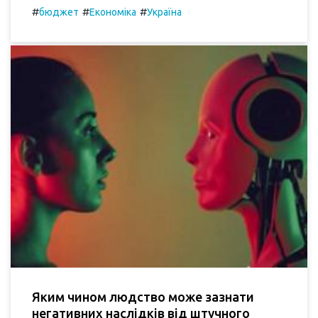
#
#
#
бюджет
Економіка
Україна
Яким чином людство може зазнати
негативних наслідків від штучного