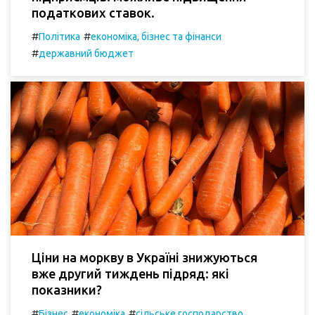
податкових ставок.
#
#
Політика
економіка, бізнес та фінанси
#
державний бюджет
Ціни на моркву в Україні знижуються
вже другий тиждень підряд: які
показники?
#
#
#
Бізнес
економіка
сільське господарство