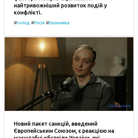
найтривожніший розвиток подій у
конфлікті.
#
#
#
голод
Росія
Економіка
Новий пакет санкцій, введений
Європейським Союзом, є реакцією на
масштабні обстріли України, які