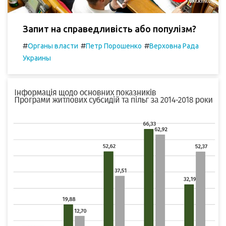
Запит на справедливість або популізм?
#
#
#
Органы власти
Петр Порошенко
Верховна Рада
Украины