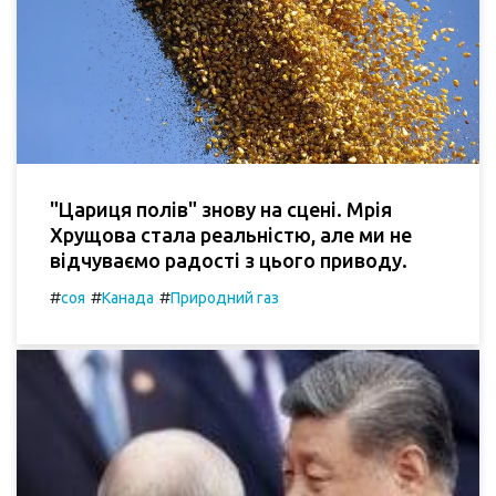
"Цариця полів" знову на сцені. Мрія
Хрущова стала реальністю, але ми не
відчуваємо радості з цього приводу.
#
#
#
соя
Канада
Природний газ