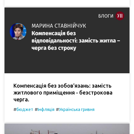
Компенсація без зобов'язань: замість
житлового приміщення - безстрокова
черга.
#
#
#
бюджет
Інфляція
Українська гривня