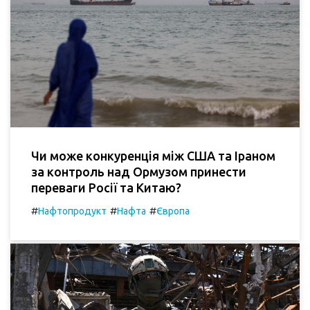
Чи може конкуренція між США та Іраном
за контроль над Ормузом принести
переваги Росії та Китаю?
#
#
#
Нафтопродукт
Нафта
Європа