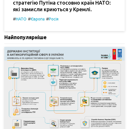
стратегію Путіна стосовно країн НАТО:
які замисли криються у Кремлі.
#
#
#
НАТО
Європа
Росія
Найпопулярніше