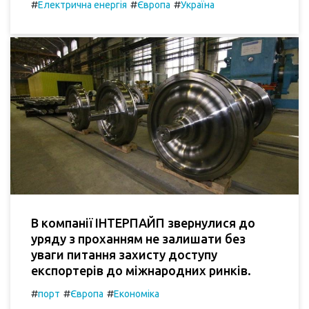
#
#
#
Електрична енергія
Європа
Україна
В компанії ІНТЕРПАЙП звернулися до
уряду з проханням не залишати без
уваги питання захисту доступу
експортерів до міжнародних ринків.
#
#
#
порт
Європа
Економіка