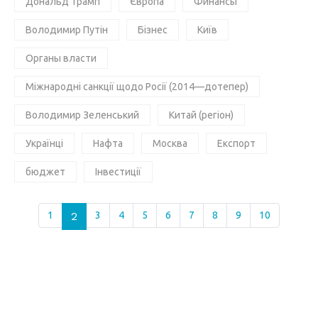
Дональд Трамп
Європа
Финансы
Володимир Путін
Бізнес
Київ
Органы власти
Міжнародні санкції щодо Росії (2014—дотепер)
Володимир Зеленський
Китай (регіон)
Українці
Нафта
Москва
Експорт
бюджет
Інвестиції
1
2
3
4
5
6
7
8
9
10