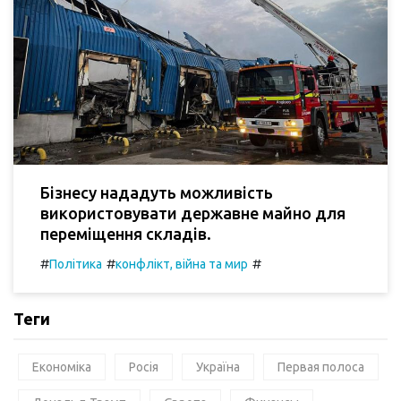
Бізнесу нададуть можливість
використовувати державне майно для
переміщення складів.
#
#
#
Політика
конфлікт, війна та мир
Теги
Економіка
Росія
Україна
Первая полоса