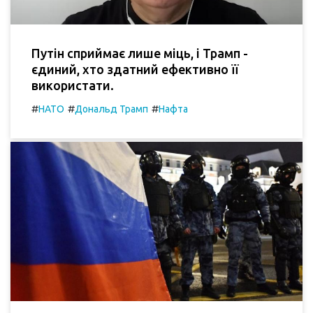
Путін сприймає лише міць, і Трамп -
єдиний, хто здатний ефективно її
використати.
#
#
#
НАТО
Дональд Трамп
Нафта