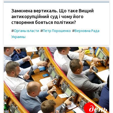
Замкнена вертикаль. Що таке Вищий
антикорупційний суд і чому його
створення бояться політики?
#
#
#
Органы власти
Петр Порошенко
Верховна Рада
Украины