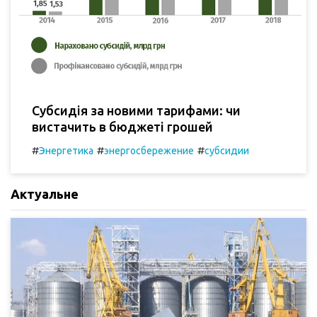
Субсидія за новими тарифами: чи
вистачить в бюджеті грошей
#
#
#
Энергетика
энергосбережение
субсидии
Актуальне