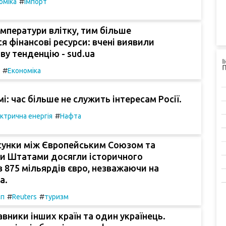
#
оміка
Імпорт
мператури влітку, тим більше
 фінансові ресурси: вчені виявили
у тенденцію - sud.ua
#
Економіка
і: час більше не служить інтересам Росії.
#
ктрична енергія
Нафта
сунки між Європейським Союзом та
и Штатами досягли історичного
 875 мільярдів євро, незважаючи на
а.
#
#
мп
Reuters
туризм
вники інших країн та один українець.