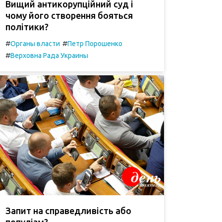
Вищий антикорупційний суд і
чому його створення бояться
політики?
#
#
Органы власти
Петр Порошенко
#
Верховна Рада Украины
Запит на справедливість або
популізм?