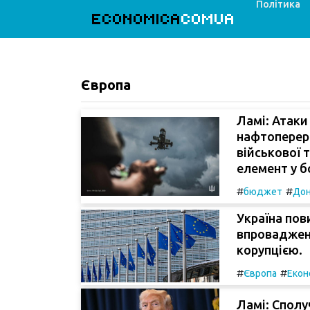
Політика
ECONOMICA
COMUA
Європа
Ламі: Атаки
нафтоперер
військової 
елемент у б
#
#
бюджет
Дон
Україна пов
впровадженн
корупцією.
#
#
Європа
Екон
Ламі: Сполу