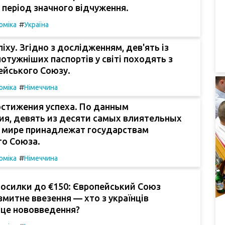
 період значного відчуження.
#
оміка
Україна
іху. Згідно з дослідженням, дев'ять із
отужніших паспортів у світі походять з
ейського Союзу.
#
оміка
Німеччина
стижения успеха. По данным
ия, девять из десяти самых влиятельных
в мире принадлежат государствам
го Союза.
#
оміка
Німеччина
посилки до €150: Європейський Союз
змитне ввезення — хто з українців
 це нововведення?