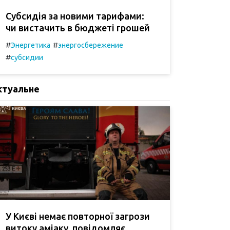
Субсидія за новими тарифами:
чи вистачить в бюджеті грошей
#
#
Энергетика
энергосбережение
#
субсидии
ктуальне
У Києві немає повторної загрози
витоку аміаку, повідомляє