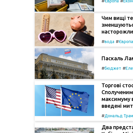
#
#
Європа
Екон
Чим вищі те
зменшуються
насторожлив
#
#
вода
Європа
Паскаль Лам
#
#
бюджет
Еле
Торгові сто
Сполученим
максимуму в
введені мит
#
Дональд Тра
Два предста