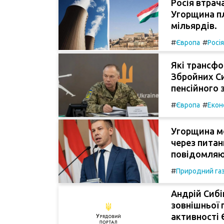
Росія втрач
Угорщина пл
мільярдів.
#
#
Європа
Росія
Які трансфо
Збройних Сил
пенсійного 
#
#
Європа
Екон
Угорщина м
через питан
повідомляю
#
Природний га
Андрій Сибі
зовнішньої 
активності 