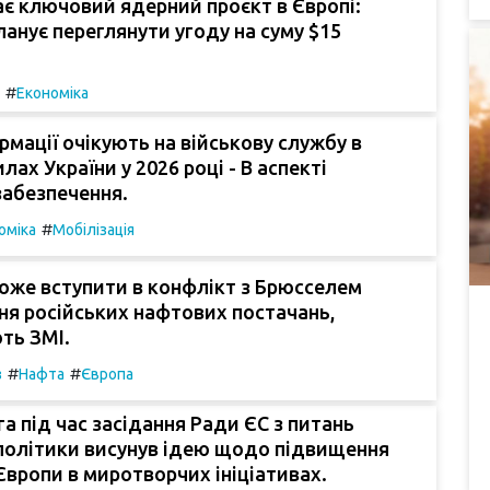
ає ключовий ядерний проєкт в Європі:
анує переглянути угоду на суму $15
#
Економіка
рмації очікують на військову службу в
ах України у 2026 році - В аспекті
забезпечення.
#
оміка
Мобілізація
оже вступити в конфлікт з Брюсселем
ня російських нафтових постачань,
ть ЗМІ.
#
#
з
Нафта
Європа
га під час засідання Ради ЄС з питань
політики висунув ідею щодо підвищення
Європи в миротворчих ініціативах.