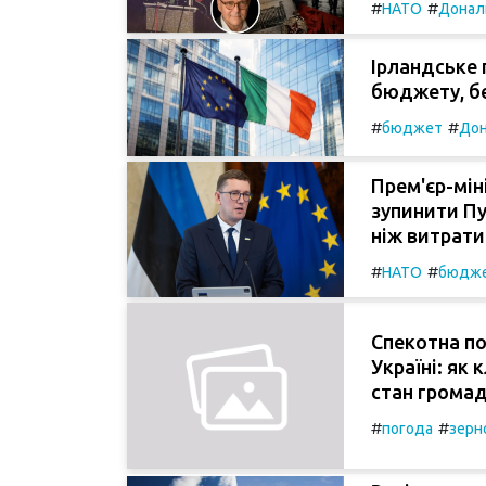
#
#
НАТО
Донал
Ірландське 
бюджету, бе
#
#
бюджет
Дон
Прем'єр-мін
зупинити Пу
ніж витрати
#
#
НАТО
бюдж
Спекотна по
Україні: як
стан громад
#
#
погода
зерн