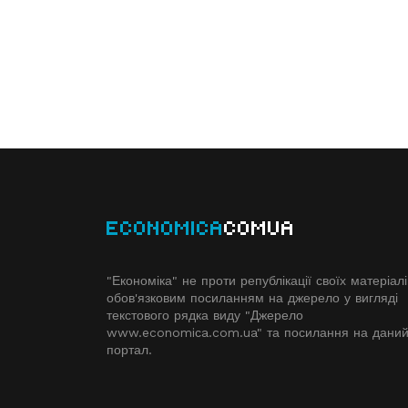
ECONOMICA
COMUA
"Економіка" не проти републікації своїх матеріалі
обов'язковим посиланням на джерело у вигляді
текстового рядка виду "Джерело
www.economiсa.com.ua" та посилання на дани
портал.