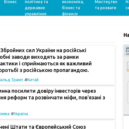
Бізнес
політика та
економіка,
Мистецтво
Н
державне
бізнес та
та розваги
с
управління
фінанси
Н
 Збройних сил України на російські
обні заводи виходять за рамки
тактики і сприймаються як важливий
оротьбі з російською пропагандою.
#
альд Трамп
Китай
инна посилити довіру інвесторів через
я реформ та розвінчати міфи, пов'язані з
#
оміка
Україна
чені Штати та Європейський Союз