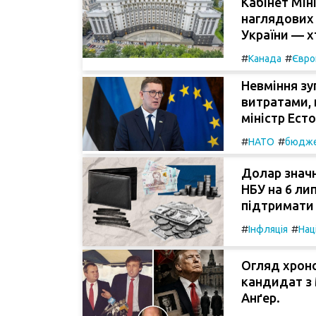
Кабінет Мін
наглядових
України — х
#
#
Канада
Євро
Невміння зу
витратами, н
міністр Есто
#
#
НАТО
бюдж
Долар значн
НБУ на 6 ли
підтримати
#
#
Інфляція
Нац
Огляд хроно
кандидат з 
Анґер.