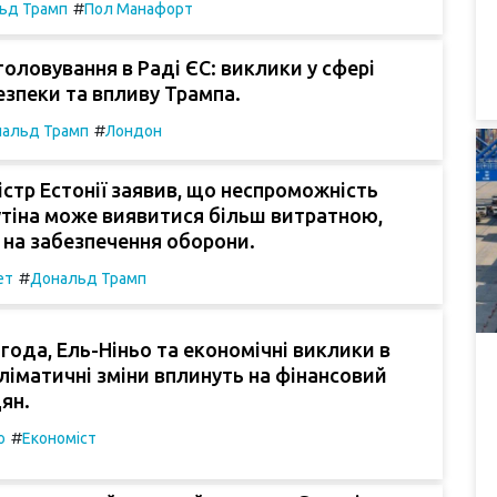
#
ьд Трамп
Пол Манафорт
головування в Раді ЄС: виклики у сфері
зпеки та впливу Трампа.
#
альд Трамп
Лондон
істр Естонії заявив, що неспроможність
тіна може виявитися більш витратною,
 на забезпечення оборони.
#
ет
Дональд Трамп
года, Ель-Ніньо та економічні виклики в
 кліматичні зміни вплинуть на фінансовий
ян.
#
о
Економіст