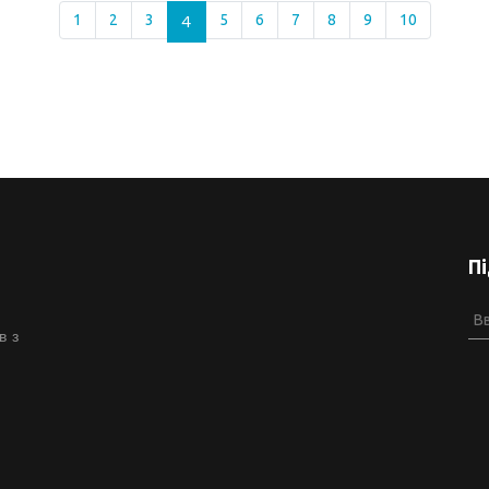
1
2
3
4
5
6
7
8
9
10
П
в з
й