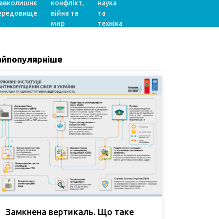
авколишнє
конфлікт,
наука
ередовище
війна та
та
мир
техніка
айпопулярніше
Замкнена вертикаль. Що таке