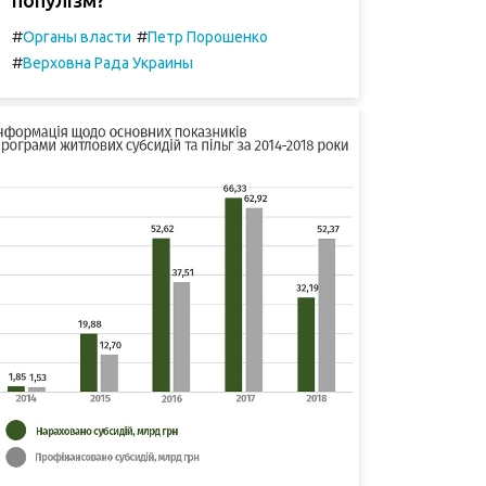
#
#
Органы власти
Петр Порошенко
#
Верховна Рада Украины