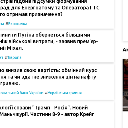
істрів підбив підсумки формування
 рад для Енергоатому та Оператора ГТС
то отримав призначення?
#
па
Економіка
пинити Путіна обернеться більшими
іж військові витрати, - заявив прем'єр-
нії Міхал.
А
#
ет
Європа
о знизив свою вартість: обмінний курс
пня та чи здатне зниження цін на нафту
 гривню.
#
іональний банк України
Українська гривня
логії справи "Трамп - Росія". Новий
Маньчжурії. Частини 8-9 - автор Крейг