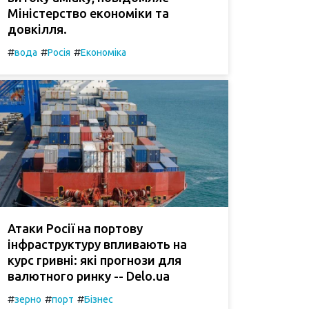
Міністерство економіки та
довкілля.
#
#
#
вода
Росія
Економіка
Атаки Росії на портову
інфраструктуру впливають на
курс гривні: які прогнози для
валютного ринку -- Delo.ua
#
#
#
зерно
порт
Бізнес