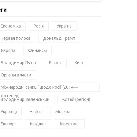
еги
Економіка
Росія
Україна
Первая полоса
Дональд Трамп
Європа
Финансы
Володимир Путін
Бізнес
Київ
Органы власти
Міжнародні санкції щодо Росії (2014—
дотепер)
Володимир Зеленський
Китай (регіон)
Українці
Нафта
Москва
Експорт
бюджет
Інвестиції