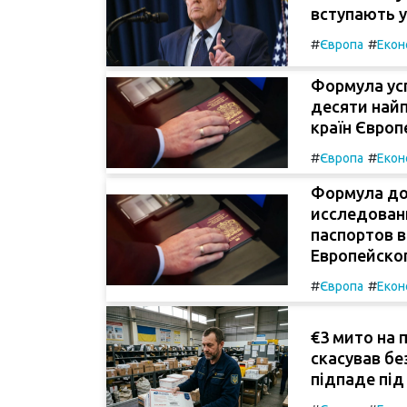
вступають у
#
#
Європа
Екон
Формула усп
десяти найп
країн Європ
#
#
Європа
Екон
Формула до
исследован
паспортов 
Европейско
#
#
Європа
Екон
€3 мито на 
скасував бе
підпаде під