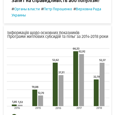
Запит на справедливість або популізм?
#
#
#
Органы власти
Петр Порошенко
Верховна Рада
Украины