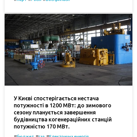
У Києві спостерігається нестача
потужності в 1200 МВт: до зимового
сезону планується завершення
будівництва когенераційних станцій
потужністю 170 МВт.
#
#
#
бюджет
газ
Електрична енергія