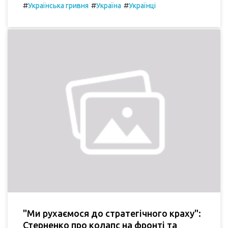
#
#
#
Українська гривня
Україна
Українці
"Ми рухаємося до стратегічного краху":
Стерненко про колапс на фронті та