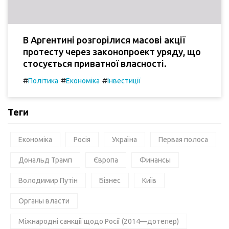
В Аргентині розгорілися масові акції
протесту через законопроект уряду, що
стосується приватної власності.
#
#
#
Політика
Економіка
Інвестиції
Теги
Економіка
Росія
Україна
Первая полоса
Дональд Трамп
Європа
Финансы
Володимир Путін
Бізнес
Київ
Органы власти
Міжнародні санкції щодо Росії (2014—дотепер)