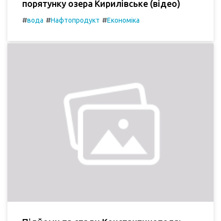
порятунку озера Кирилівське (відео)
#
#
#
вода
Нафтопродукт
Економіка