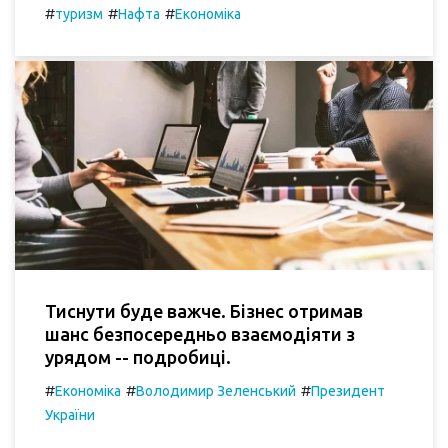
#
#
#
туризм
Нафта
Економіка
Тиснути буде важче. Бізнес отримав
шанс безпосередньо взаємодіяти з
урядом -- подробиці.
#
#
#
Економіка
Володимир Зеленський
Президент
України