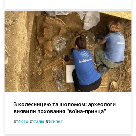
З колесницею та шоломом: археологи
виявили поховання "воїна-принца"
#
#
#
Місто
Італія
Єгипет