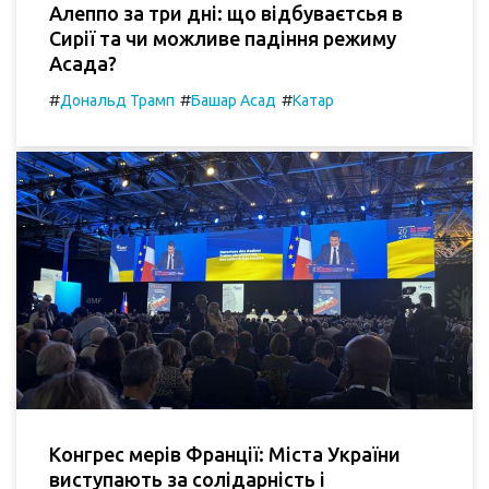
Алеппо за три дні: що відбуваєтсья в
Сирії та чи можливе падіння режиму
Асада?
#
#
#
Дональд Трамп
Башар Асад
Катар
Конгрес мерів Франції: Міста України
виступають за солідарність і