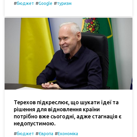
#
#
#
бюджет
Google
туризм
Терехов підкреслює, що шукати ідеї та
рішення для відновлення країни
потрібно вже сьогодні, адже стагнація є
недопустимою.
#
#
#
бюджет
Європа
Економіка