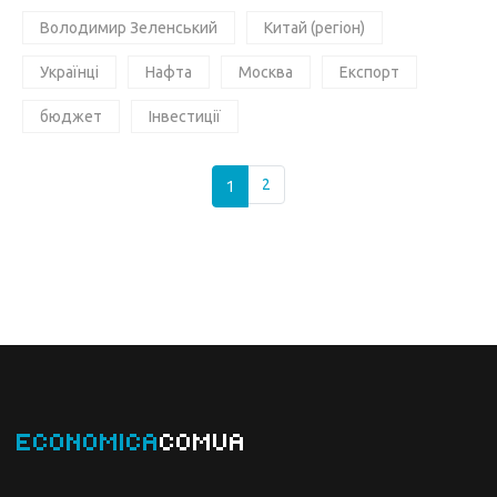
Володимир Зеленський
Китай (регіон)
Українці
Нафта
Москва
Експорт
бюджет
Інвестиції
1
2
ECONOMICA
COMUA