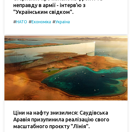
неправду в армії - інтерв'ю з
"Українським свідком".
#
#
#
НАТО
Економіка
Україна
Ціни на нафту знизилися: Саудівська
Аравія призупинила реалізацію свого
масштабного проєкту "Лінія".