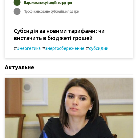
Субсидія за новими тарифами: чи
вистачить в бюджеті грошей
#
#
#
Энергетика
энергосбережение
субсидии
Актуальне