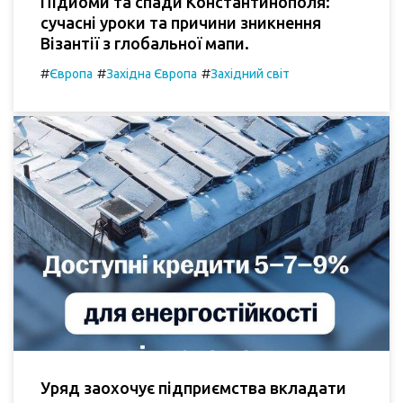
Підйоми та спади Константинополя:
сучасні уроки та причини зникнення
Візантії з глобальної мапи.
#
#
#
Європа
Західна Європа
Західний світ
Уряд заохочує підприємства вкладати