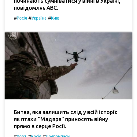
починають сумніватися у війні в Україні,
повідомляє ABC.
#
#
#
Росія
Україна
Київ
Битва, яка залишить слід у всій історії:
як птахи "Мадяра" приносять війну
прямо в серце Росії.
#
#
#
порт
Росія
Боєприпаси